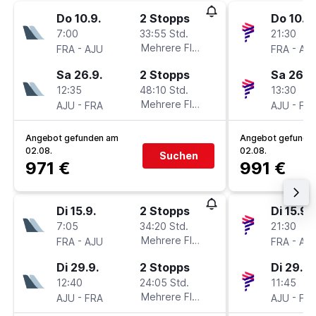
Do 10.9.
2 Stopps
Do 10.9.
7:00
33:55 Std.
21:30
-
Mehrere Fluglinien
-
FRA
AJU
FRA
AJ
Sa 26.9.
2 Stopps
Sa 26.9
12:35
48:10 Std.
13:30
-
Mehrere Fluglinien
-
AJU
FRA
AJU
FR
Angebot gefunden am
Angebot gefunde
02.08.
02.08.
Suchen
971 €
991 €
Di 15.9.
2 Stopps
Di 15.9.
7:05
34:20 Std.
21:30
-
Mehrere Fluglinien
-
FRA
AJU
FRA
AJ
Di 29.9.
2 Stopps
Di 29.9.
12:40
24:05 Std.
11:45
-
Mehrere Fluglinien
-
AJU
FRA
AJU
FR