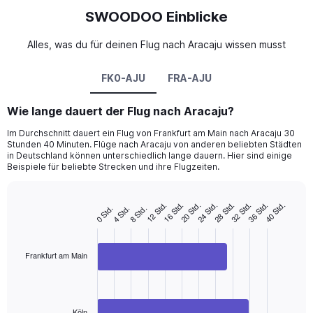
SWOODOO Einblicke
Alles, was du für deinen Flug nach Aracaju wissen musst
FK0-AJU
FRA-AJU
Wie lange dauert der Flug nach Aracaju?
Im Durchschnitt dauert ein Flug von Frankfurt am Main nach Aracaju 30
Stunden 40 Minuten. Flüge nach Aracaju von anderen beliebten Städten
in Deutschland können unterschiedlich lange dauern. Hier sind einige
Beispiele für beliebte Strecken und ihre Flugzeiten.
16 Std.
36 Std.
12 Std.
32 Std.
28 Std.
24 Std.
20 Std.
40 Std.
8 Std.
4 Std.
0 Std.
Bar
Chart
graphic.
chart
with
2
Frankfurt am Main
bars.
The
chart
has
Köln