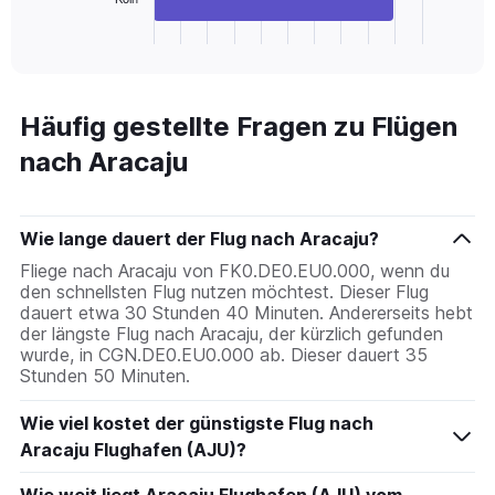
1
X
End
of
axis
interactive
displaying
chart
categories.
Range:
Häufig gestellte Fragen zu Flügen
2
nach Aracaju
categories.
The
chart
has
Wie lange dauert der Flug nach Aracaju?
1
Y
Fliege nach Aracaju von FK0.DE0.EU0.000, wenn du
axis
den schnellsten Flug nutzen möchtest. Dieser Flug
displaying
dauert etwa 30 Stunden 40 Minuten. Andererseits hebt
values.
der längste Flug nach Aracaju, der kürzlich gefunden
Range:
wurde, in CGN.DE0.EU0.000 ab. Dieser dauert 35
0
Stunden 50 Minuten.
to
2400.
Wie viel kostet der günstigste Flug nach
Aracaju Flughafen (AJU)?
Wie weit liegt Aracaju Flughafen (AJU) vom