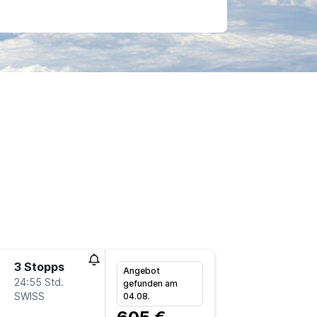
3 Stopps
Sa 19.9
Angebot
24:55 Std.
8:20
gefunden am
SWISS
-
04.08.
FRA
C