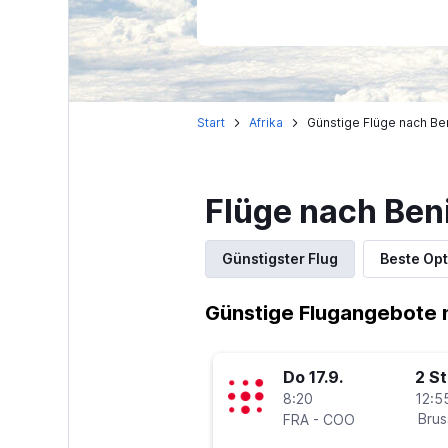
Start
Afrika
Günstige Flüge nach Be
Flüge nach Ben
Günstigster Flug
Beste Opt
Günstige Flugangebote 
Do 17.9.
2 S
8:20
12:5
-
Brus
FRA
COO