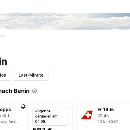
nin
in
ion
Last-Minute
nach Benin
topps
Fr 18.9.
Angebot
5 Std.
20:45
gefunden am
sels Airlines
-
04.08.
FRA
COO