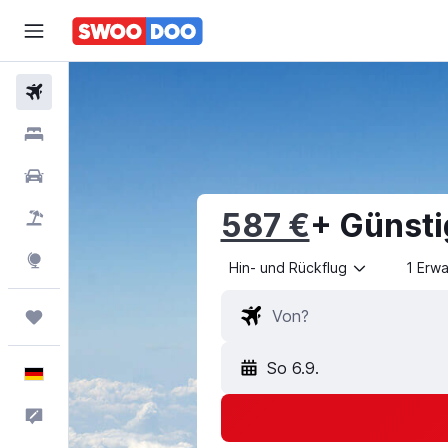
Flüge
Hotels
Mietwagen
587 €
+ Günsti
Pauschalreisen
Explore
Hin- und Rückflug
1 Erw
Trips
So 6.9.
Deutsch
Feedback