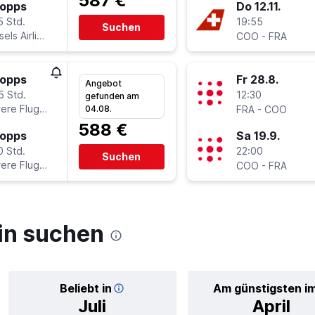
587 €
topps
Do 12.11.
5 Std.
19:55
Suchen
sels Airlines
-
COO
FRA
topps
Fr 28.8.
Angebot
5 Std.
12:30
gefunden am
ere Fluglinien
-
04.08.
FRA
COO
588 €
topps
Sa 19.9.
0 Std.
22:00
Suchen
ere Fluglinien
-
COO
FRA
in suchen
Beliebt in
Am günstigsten i
Juli
April