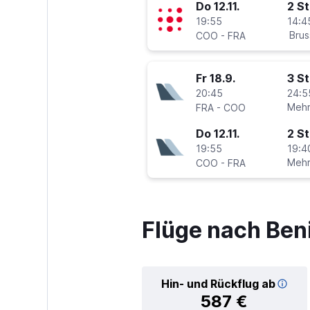
Do 12.11.
2 S
19:55
14:4
-
Brus
COO
FRA
Fr 18.9.
3 S
20:45
24:5
-
Mehr
FRA
COO
Do 12.11.
2 S
19:55
19:4
-
Mehr
COO
FRA
Flüge nach Ben
Hin- und Rückflug ab
587 €