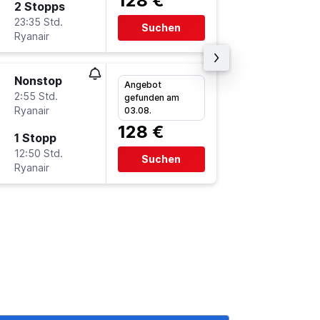
128 €
2 Stopps
Mo 7.9.
23:35 Std.
5:50
Suchen
Ryanair
AGA
-
H
Nonstop
Mo 31.8
Angebot
2:55 Std.
11:10
gefunden am
Ryanair
HHN
-
A
03.08.
128 €
1 Stopp
Mo 7.9.
12:50 Std.
12:30
Suchen
Ryanair
AGA
-
H