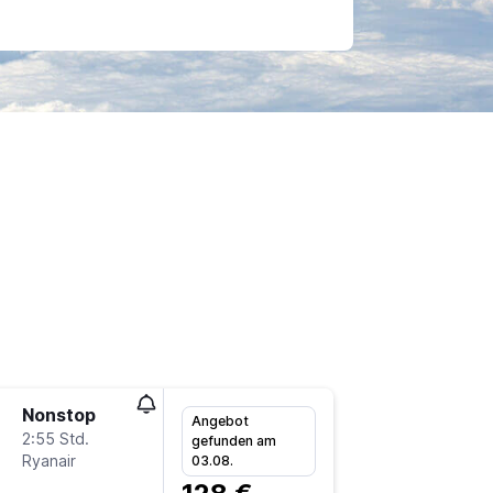
Nonstop
Mo 31.8
Angebot
2:55 Std.
11:10
gefunden am
Ryanair
HHN
-
A
03.08.