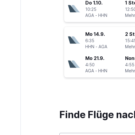
Do 1.10.
1 S
10:25
12:5
AGA
-
HHN
Mo 14.9.
2 S
6:35
15:4
HHN
-
AGA
Mo 21.9.
Non
4:50
4:55
AGA
-
HHN
Finde Flüge na