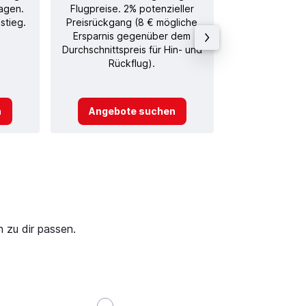
agen.
Flugpreise. 2% potenzieller
Rückflug in
stieg.
Preisrückgang (8 € mögliche
Ersparnis gegenüber dem
Durchschnittspreis für Hin- und
Rückflug).
n
Angebote suchen
Angebot
 zu dir passen.