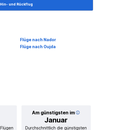
Hin- und Rückflug
Flüge nach Nador
Flüge nach Oujda
Am günstigsten im
Durchschnittl
Januar
30
 Flügen
Durchschnittlich die günstigsten
Durchschnitt