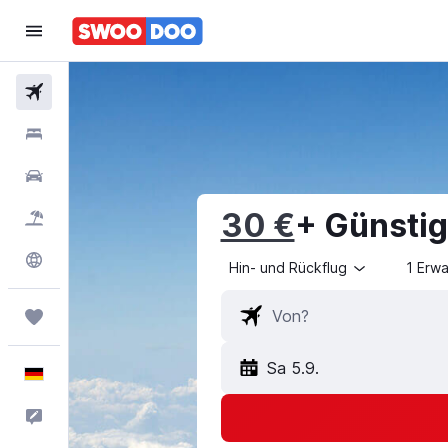
Flüge
Hotels
Mietwagen
30 €
+ Günsti
Pauschalreisen
Explore
Hin- und Rückflug
1 Erw
Trips
Sa 5.9.
Deutsch
Feedback