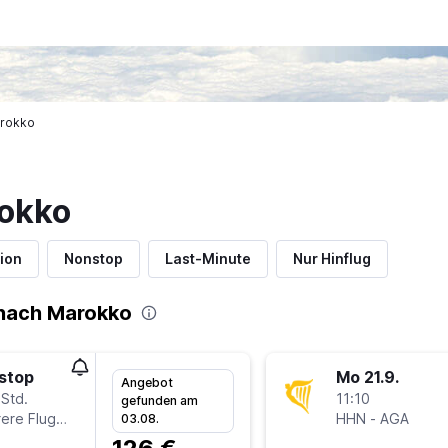
arokko
rokko
ion
Nonstop
Last-Minute
Nur Hinflug
nach Marokko
stop
Mo 21.9.
Angebot
 Std.
11:10
gefunden am
Mehrere Fluglinien
HHN
-
AGA
03.08.