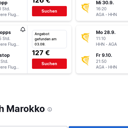
126 €
topp
Mi 30.9.
0 Std.
16:20
Suchen
Mehrere Fluglinien
AGA
-
HHN
topps
Mo 28.9.
Angebot
5 Std.
11:10
gefunden am
Mehrere Fluglinien
HHN
-
AGA
03.08.
127 €
stop
Fr 9.10.
 Std.
21:50
Suchen
Mehrere Fluglinien
AGA
-
HHN
ch Marokko