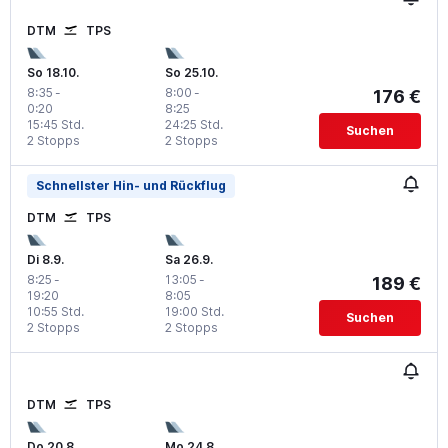
DTM
TPS
So 18.10.
So 25.10.
8:35
-
8:00
-
176 €
0:20
8:25
15:45 Std.
24:25 Std.
Suchen
2 Stopps
2 Stopps
Schnellster Hin- und Rückflug
DTM
TPS
Di 8.9.
Sa 26.9.
8:25
-
13:05
-
189 €
19:20
8:05
10:55 Std.
19:00 Std.
Suchen
2 Stopps
2 Stopps
DTM
TPS
Do 20.8.
Mo 24.8.