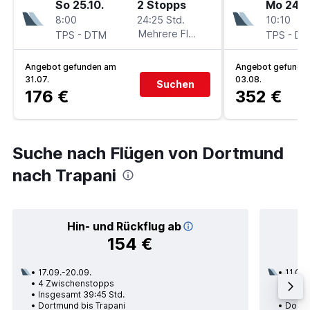
So 25.10.
2 Stopps
Mo 24.8
8:00
24:25 Std.
10:10
-
Mehrere Fluglinien
-
TPS
DTM
TPS
DT
Angebot gefunden am
Angebot gefunde
31.07.
03.08.
Suchen
176 €
352 €
Suche nach Flügen von Dortmund
nach Trapani
Hin- und Rückflug ab
154 €
17.09.-20.09.
11.09.
4 Zwischenstopps
2 Zwi
Insgesamt 39:45 Std.
Insge
Dortmund bis Trapani
Dortm