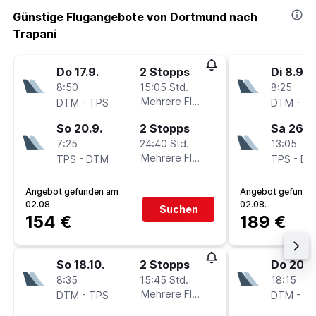
Günstige Flugangebote von Dortmund nach
Trapani
Do 17.9.
2 Stopps
Di 8.9.
8:50
15:05 Std.
8:25
-
Mehrere Fluglinien
-
DTM
TPS
DTM
T
So 20.9.
2 Stopps
Sa 26.9
7:25
24:40 Std.
13:05
-
Mehrere Fluglinien
-
TPS
DTM
TPS
DT
Angebot gefunden am
Angebot gefunde
02.08.
02.08.
Suchen
154 €
189 €
So 18.10.
2 Stopps
Do 20.8
8:35
15:45 Std.
18:15
-
Mehrere Fluglinien
-
DTM
TPS
DTM
T