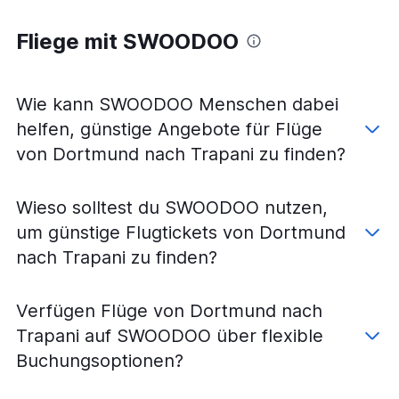
Flüge von Stuttgart nach Catania
Fliege mit SWOODOO
Flüge von Düsseldorf nach Palermo
Flüge von München nach Palermo
Flüge von Frankfurt am Main nach Reggio Calabria
Wie kann SWOODOO Menschen dabei
Flüge von München nach Lamezia Terme
helfen, günstige Angebote für Flüge
Flüge von Weeze, Niederrhein nach Catania
von Dortmund nach Trapani zu finden?
Flüge von Stuttgart nach Lamezia Terme
Flüge von Memmingen nach Palermo
Wieso solltest du SWOODOO nutzen,
Flüge von Karlsruhe nach Catania
um günstige Flugtickets von Dortmund
Flüge von Nürnberg nach Palermo
nach Trapani zu finden?
Flüge von München nach Trapani
Flüge von Hamburg nach Catania
Verfügen Flüge von Dortmund nach
Flüge von Memmingen nach Catania
Trapani auf SWOODOO über flexible
Flüge von Frankfurt am Main nach Trapani
Buchungsoptionen?
Flüge von Weeze, Niederrhein nach Palermo
Flüge von Köln nach Lamezia Terme