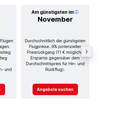
Am günstigsten im
Durchschnitt
November
16
 Flügen
Durchschnittlich die günstigsten
Durchschnitt
agen.
Flugpreise. 9% potenzieller
Rückflug in
nstieg
Preisrückgang (11 € mögliche
tieg
Ersparnis gegenüber dem
Durchschnittspreis für Hin- und
in- und
Rückflug).
n
Angebote suchen
Angebot