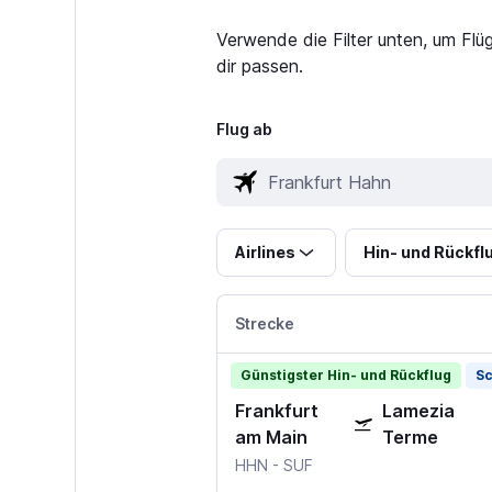
Verwende die Filter unten, um Fl
dir passen.
Flug ab
Airlines
Hin- und Rückfl
Strecke
Günstigster Hin- und Rückflug
Sc
Frankfurt
Lamezia
am Main
Terme
HHN
-
SUF