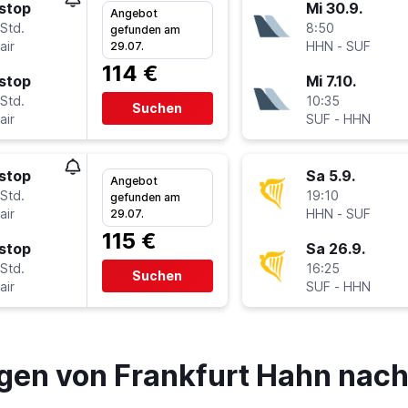
stop
Mi 30.9.
Angebot
Std.
8:50
gefunden am
air
HHN
-
SUF
29.07.
114 €
stop
Mi 7.10.
Std.
10:35
Suchen
air
SUF
-
HHN
stop
Sa 5.9.
Angebot
Std.
19:10
gefunden am
air
HHN
-
SUF
29.07.
115 €
stop
Sa 26.9.
Std.
16:25
Suchen
air
SUF
-
HHN
gen von Frankfurt Hahn nac