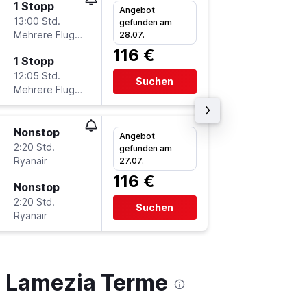
1 Stopp
Sa 5.9.
Angebot
13:00 Std.
19:10
gefunden am
Mehrere Fluglinien
HHN
-
S
28.07.
116 €
1 Stopp
Sa 12.9
12:05 Std.
6:10
Suchen
Mehrere Fluglinien
SUF
-
H
Nonstop
Di 1.9.
Angebot
2:20 Std.
6:50
gefunden am
Ryanair
HHN
-
S
27.07.
116 €
Nonstop
Di 29.9
2:20 Std.
5:45
Suchen
Ryanair
SUF
-
H
h Lamezia Terme