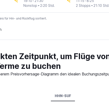
19:10
-
21:30
11:15
-
8:25
Nonstop
2:20 Std.
2 Stopps
21:10 Std
 für Hin- und Rückflug sortiert.
n
ekten Zeitpunkt, um Flüge vo
Terme zu buchen
 unserem Preisvorhersage-Diagramm den idealen Buchungszeitp
HHN-SUF