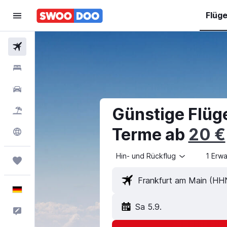
Flüg
Flüge
Hotels
Mietwagen
Günstige Flüg
Pauschalreisen
Terme ab
20 €
Explore
Hin- und Rückflug
1 Erw
Trips
Deutsch
Sa 5.9.
Feedback