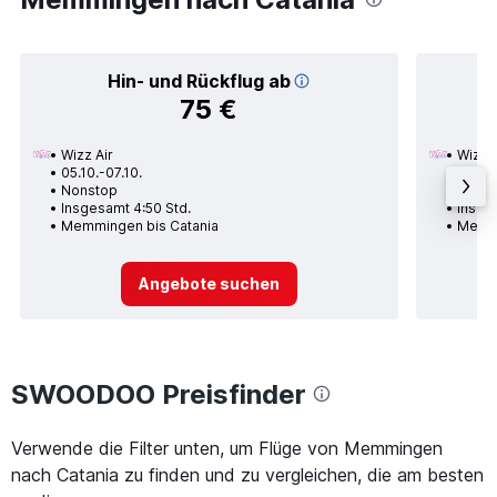
Hin- und Rückflug ab
75 €
Wizz Air
Wizz A
05.10.-07.10.
26.08
Nonstop
Nons
Insgesamt 4:50 Std.
Insges
Memmingen bis Catania
Memmi
Angebote suchen
SWOODOO Preisfinder
Verwende die Filter unten, um Flüge von Memmingen
nach Catania zu finden und zu vergleichen, die am besten