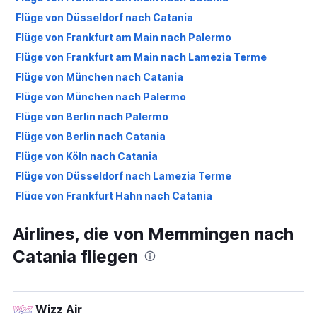
Flüge von Düsseldorf nach Catania
Flüge von Frankfurt am Main nach Palermo
Flüge von Frankfurt am Main nach Lamezia Terme
Flüge von München nach Catania
Flüge von München nach Palermo
Flüge von Berlin nach Palermo
Flüge von Berlin nach Catania
Flüge von Köln nach Catania
Flüge von Düsseldorf nach Lamezia Terme
Flüge von Frankfurt Hahn nach Catania
Flüge von Frankfurt am Main nach Trapani
Airlines, die von Memmingen nach
Flüge von Düsseldorf nach Palermo
Catania fliegen
Flüge von Stuttgart nach Catania
Flüge von Köln nach Palermo
Flüge von Weeze, Niederrhein nach Catania
Wizz Air
Flüge von Stuttgart nach Palermo