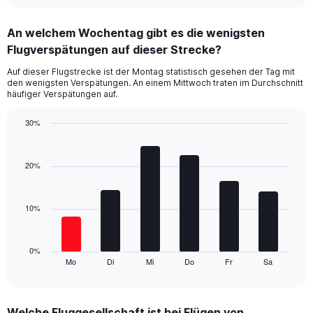
interactive
displaying
chart
categories.
An welchem Wochentag gibt es die wenigsten
Range:
Flugverspätungen auf dieser Strecke?
2
categories.
Auf dieser Flugstrecke ist der Montag statistisch gesehen der Tag mit
The
den wenigsten Verspätungen. An einem Mittwoch traten im Durchschnitt
chart
häufiger Verspätungen auf.
has
1
30%
Y
Bar
Chart
axis
graphic.
chart
displaying
with
20%
values.
6
Range:
bars.
0
10%
to
The
24.
chart
has
1
0%
Mo
Di
Mi
Do
Fr
Sa
X
End
of
axis
interactive
displaying
chart
categories.
Welche Fluggesellschaft ist bei Flügen von