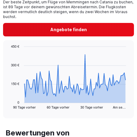
Der beste Zeitpunkt, um Flüge von Memmingen nach Catania zu buchen,
The
ist 89 Tage vor deinem gewünschten Abreisetermin. Die Flugkosten
chart
werden vermutlich deutlich steigen, wenn du zwei Wochen im Voraus
has
buchst.
1
Y
Angebote finden
axis
displaying
values.
450 €
Range:
Chart
Chart
0
graphic.
with
to
91
300 €
18.
data
points.
150 €
The
chart
has
1
0
90 Tage vorher
60 Tage vorher
30 Tage vorher
Am se…
X
End
of
axis
interactive
displaying
chart
categories.
Range:
Bewertungen von
91