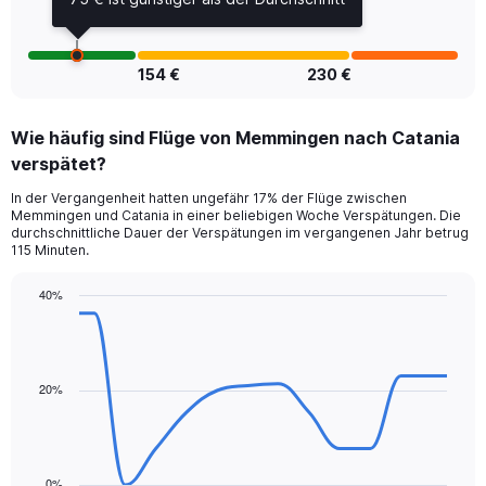
Range:
0
to
1.2.
154 €
230 €
Wie häufig sind Flüge von Memmingen nach Catania
verspätet?
In der Vergangenheit hatten ungefähr 17% der Flüge zwischen
Memmingen und Catania in einer beliebigen Woche Verspätungen. Die
durchschnittliche Dauer der Verspätungen im vergangenen Jahr betrug
115 Minuten.
40%
Line
Chart
graphic.
chart
with
14
data
20%
points.
The
chart
0%