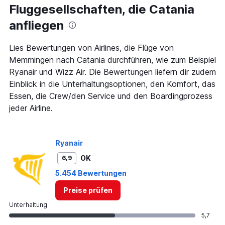
Fluggesellschaften, die Catania
categories.
The
anfliegen
chart
has
1
Lies Bewertungen von Airlines, die Flüge von
Y
Memmingen nach Catania durchführen, wie zum Beispiel
axis
Ryanair und Wizz Air. Die Bewertungen liefern dir zudem
displaying
Einblick in die Unterhaltungsoptionen, den Komfort, das
values.
Range:
Essen, die Crew/den Service und den Boardingprozess
0
jeder Airline.
to
450.
Ryanair
OK
6,9
5.454 Bewertungen
Preise prüfen
Unterhaltung
5,7