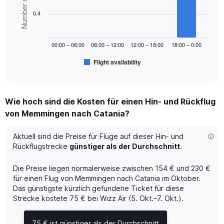
Number of flights
6
Range:
bars.
0.4
0
to
The
300.
chart
00:00 – 06:00
06:00 – 12:00
12:00 – 18:00
18:00 – 0:00
has
1
Flight availability
X
End
of
axis
interactive
displaying
chart
categories.
Wie hoch sind die Kosten für einen Hin- und Rückflug
Range:
von Memmingen nach Catania?
6
categories.
The
Aktuell sind die Preise für Flüge auf dieser Hin- und
chart
Rückflugstrecke
günstiger als der Durchschnitt
.
has
1
Die Preise liegen normalerweise zwischen 154 € und 230 €
Y
für einen Flug von Memmingen nach Catania im Oktober.
axis
Das günstigste kürzlich gefundene Ticket für diese
displaying
Strecke kostete 75 € bei Wizz Air (5. Okt.–7. Okt.).
Number
of
flights.
75 € ist günstiger als der Durchschnitt