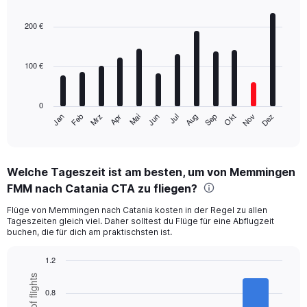
Bar
Chart
graphic.
chart
with
200 €
12
bars.
100 €
The
chart
has
0
1
Mrz
Jun
Sep
Dez
Jan
Apr
Jul
Okt
Feb
Mai
Aug
Nov
X
End
of
axis
interactive
displaying
chart
categories.
Welche Tageszeit ist am besten, um von Memmingen
Range:
FMM nach Catania CTA zu fliegen?
12
categories.
Flüge von Memmingen nach Catania kosten in der Regel zu allen
The
Tageszeiten gleich viel. Daher solltest du Flüge für eine Abflugzeit
chart
buchen, die für dich am praktischsten ist.
has
1
1.2
Y
Bar
Chart
axis
graphic.
chart
displaying
0.8
with
values.