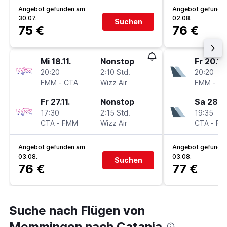
Angebot gefunden am
Angebot gefunde
30.07.
02.08.
Suchen
75 €
76 €
Mi 18.11.
Nonstop
Fr 20.11.
20:20
2:10 Std.
20:20
FMM
-
CTA
Wizz Air
FMM
-
C
Fr 27.11.
Nonstop
Sa 28.11
17:30
2:15 Std.
19:35
CTA
-
FMM
Wizz Air
CTA
-
FM
Angebot gefunden am
Angebot gefunde
03.08.
03.08.
Suchen
76 €
77 €
Suche nach Flügen von
Memmingen nach Catania