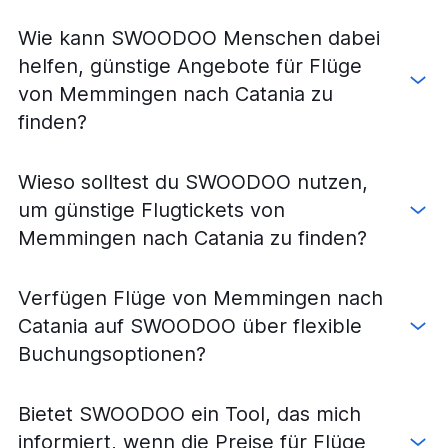
Flüge von Berlin nach Lamezia Terme
Wie kann SWOODOO Menschen dabei
Flüge von Köln nach Lamezia Terme
helfen, günstige Angebote für Flüge
Flüge von Frankfurt Hahn nach Trapani
von Memmingen nach Catania zu
Flüge von Nürnberg nach Lamezia Terme
finden?
Flüge von Dortmund nach Palermo
Flüge von Karlsruhe nach Lamezia Terme
Wieso solltest du SWOODOO nutzen,
Flüge von Hannover nach Lamezia Terme
um günstige Flugtickets von
Flüge von Hannover nach Palermo
Memmingen nach Catania zu finden?
Flüge von Berlin nach Reggio Calabria
Flüge von Hannover nach Catania
Verfügen Flüge von Memmingen nach
Flüge von Bremen nach Catania
Catania auf SWOODOO über flexible
Flüge von Karlsruhe nach Palermo
Buchungsoptionen?
Flüge von Leipzig nach Catania
Flüge von Bremen nach Palermo
Bietet SWOODOO ein Tool, das mich
Flüge von Düsseldorf nach Trapani
informiert, wenn die Preise für Flüge
Flüge von Stuttgart nach Reggio Calabria