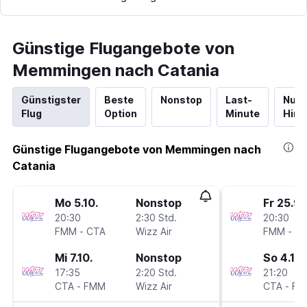
Günstige Flugangebote von
Memmingen nach Catania
Günstigster
Beste
Nonstop
Last-
Nur
Flug
Option
Minute
Hinf
Günstige Flugangebote von Memmingen nach
Catania
Mo 5.10.
Nonstop
Fr 25.9.
20:30
2:30 Std.
20:30
FMM
-
CTA
Wizz Air
FMM
-
C
Mi 7.10.
Nonstop
So 4.10.
17:35
2:20 Std.
21:20
CTA
-
FMM
Wizz Air
CTA
-
FM