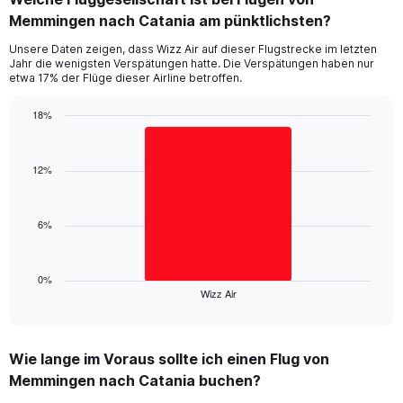
Range:
Memmingen nach Catania am pünktlichsten?
6
categories.
Unsere Daten zeigen, dass Wizz Air auf dieser Flugstrecke im letzten
The
Jahr die wenigsten Verspätungen hatte. Die Verspätungen haben nur
chart
etwa 17% der Flüge dieser Airline betroffen.
has
1
18%
Y
Bar
Chart
axis
graphic.
chart
displaying
with
12%
values.
1
Range:
bar.
0
6%
to
The
30.
chart
has
1
0%
Wizz Air
X
End
of
axis
interactive
displaying
chart
categories.
Wie lange im Voraus sollte ich einen Flug von
Range:
Memmingen nach Catania buchen?
1
categories.