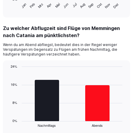
has
Jan
Feb
Mrz
Apr
Mai
Jun
Jul
Aug
Sep
Okt
Nov
Dez
1
End
of
X
interactive
axis
chart
displaying
Zu welcher Abflugzeit sind Flüge von Memmingen
categories.
Range:
nach Catania am pünktlichsten?
14
Wenn du am Abend abfliegst, bedeutet dies in der Regel weniger
categories.
Verspätungen im Gegensatz zu Flügen am frühen Nachmittag, die
The
häufigere Verspätungen verzeichnet haben.
chart
has
24%
1
Bar
Y
Chart
graphic.
chart
axis
with
16%
displaying
2
values.
bars.
Range:
0
8%
The
to
chart
40.
has
1
0%
Nachmittags
Abends
X
End
of
axis