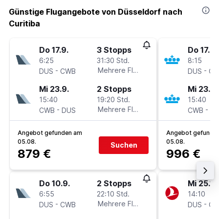
Günstige Flugangebote von Düsseldorf nach
Curitiba
Do 17.9.
3 Stopps
Do 17.9.
6:25
31:30 Std.
8:15
-
Mehrere Fluglinien
-
DUS
CWB
DUS
C
Mi 23.9.
2 Stopps
Mi 23.9.
15:40
19:20 Std.
15:40
-
Mehrere Fluglinien
-
CWB
DUS
CWB
D
Angebot gefunden am
Angebot gefunde
05.08.
05.08.
Suchen
879 €
996 €
Do 10.9.
2 Stopps
Mi 25.11.
6:55
22:10 Std.
14:10
-
Mehrere Fluglinien
-
DUS
CWB
DUS
C