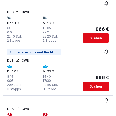
DUS
CWB
Do 10.9.
Mi 16.9.
6:55
-
19:05
-
966 €
0:05
22:25
22:10 Std.
22:20 Std.
Suchen
2 Stopps
2 Stopps
Schnellster Hin- und Rückflug
DUS
CWB
Do 17.9.
Mi 23.9.
8:15
-
15:40
-
996 €
0:05
17:30
20:50 Std.
20:50 Std.
Suchen
3 Stopps
3 Stopps
DUS
CWB