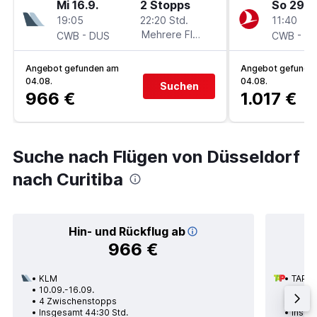
Mi 16.9.
2 Stopps
So 29.11
19:05
22:20 Std.
11:40
-
Mehrere Fluglinien
-
CWB
DUS
CWB
D
Angebot gefunden am
Angebot gefunde
04.08.
04.08.
Suchen
966 €
1.017 €
Suche nach Flügen von Düsseldorf
nach Curitiba
Hin- und Rückflug ab
966 €
KLM
TAP A
10.09.-16.09.
14.08.
4 Zwischenstopps
1 Zwi
Insgesamt 44:30 Std.
Insge