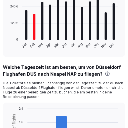
chart
with
240 €
12
bars.
120 €
The
chart
has
0
1
Mrz
Jun
Sep
Dez
Jan
Apr
Jul
Okt
Feb
Mai
Aug
Nov
X
End
of
axis
interactive
displaying
chart
categories.
Welche Tageszeit ist am besten, um von Düsseldorf
Range:
Flughafen DUS nach Neapel NAP zu fliegen?
12
categories.
Die Ticketpreise bleiben unabhängig von der Tageszeit, zu der du nach
The
Neapel ab Düsseldorf Flughafen fliegen willst. Daher empfehlen wir dir,
chart
Flüge zu einer beliebigen Zeit zu buchen, die am besten in deine
has
Reiseplanung passen.
1
Y
2.4
axis
Bar
Chart
displaying
graphic.
chart
1.6
values.
with