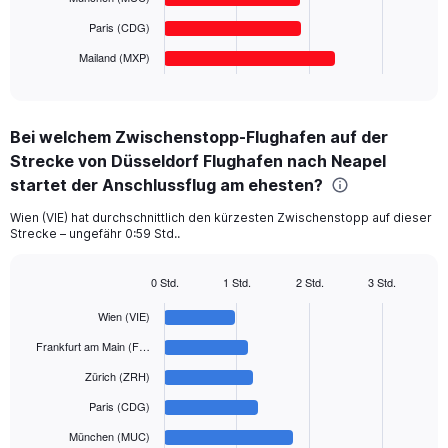
chart
has
Paris (CDG)
1
Mailand (MXP)
X
End
of
axis
interactive
displaying
chart
categories.
Bei welchem Zwischenstopp-Flughafen auf der
Range:
Strecke von Düsseldorf Flughafen nach Neapel
6
categories.
startet der Anschlussflug am ehesten?
The
chart
Wien (VIE) hat durchschnittlich den kürzesten Zwischenstopp auf dieser
Strecke – ungefähr 0:59 Std..
has
1
Y
0 Std.
1 Std.
2 Std.
3 Std.
axis
Bar
Chart
displaying
graphic.
chart
Wien (VIE)
with
values.
6
Frankfurt am Main (F…
Range:
bars.
0
Zürich (ZRH)
to
The
Paris (CDG)
450.
chart
has
München (MUC)