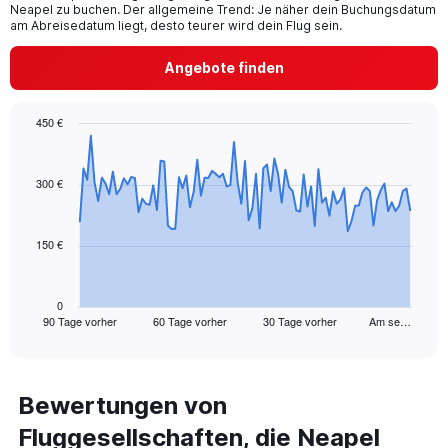
chart
Neapel zu buchen. Der allgemeine Trend: Je näher dein Buchungsdatum
has
am Abreisedatum liegt, desto teurer wird dein Flug sein.
1
Y
Angebote finden
axis
displaying
values.
450 €
Range:
Chart
Chart
0
graphic.
with
to
91
300 €
18.
data
points.
150 €
The
chart
has
1
0
90 Tage vorher
60 Tage vorher
30 Tage vorher
Am se…
X
End
of
axis
interactive
displaying
chart
categories.
Range:
Bewertungen von
91
Fluggesellschaften, die Neapel
categories.