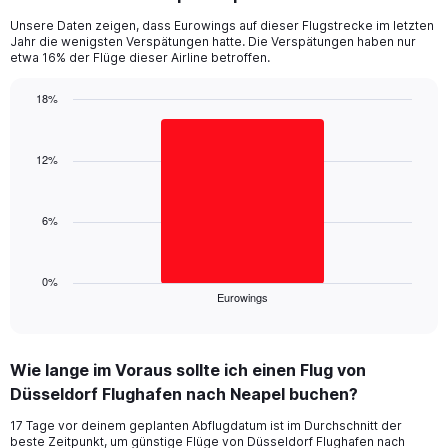
categories.
Unsere Daten zeigen, dass Eurowings auf dieser Flugstrecke im letzten
The
Jahr die wenigsten Verspätungen hatte. Die Verspätungen haben nur
chart
etwa 16% der Flüge dieser Airline betroffen.
has
1
18%
Y
Bar
Chart
axis
graphic.
chart
displaying
with
12%
values.
1
Range:
bar.
0
6%
to
The
30.
chart
has
1
0%
Eurowings
X
End
of
axis
interactive
displaying
chart
categories.
Wie lange im Voraus sollte ich einen Flug von
Range:
Düsseldorf Flughafen nach Neapel buchen?
1
categories.
17 Tage vor deinem geplanten Abflugdatum ist im Durchschnitt der
The
beste Zeitpunkt, um günstige Flüge von Düsseldorf Flughafen nach