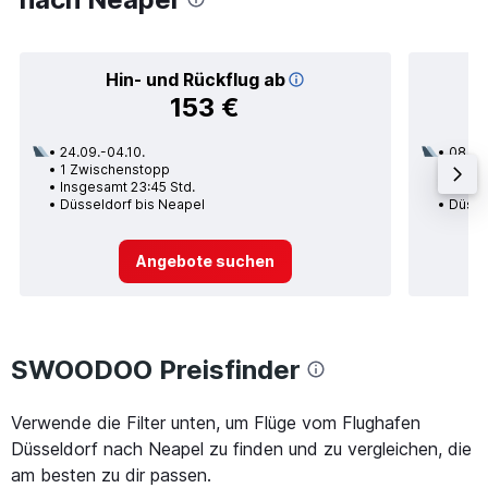
Hin- und Rückflug ab
153 €
24.09.-04.10.
08.09
1 Zwischenstopp
1 Zwi
Insgesamt 23:45 Std.
Insge
Düsseldorf bis Neapel
Düsse
Angebote suchen
SWOODOO Preisfinder
Verwende die Filter unten, um Flüge vom Flughafen
Düsseldorf nach Neapel zu finden und zu vergleichen, die
am besten zu dir passen.