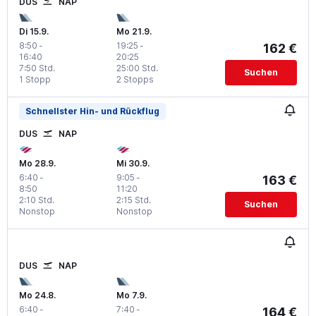
DUS
NAP
Di 15.9.
Mo 21.9.
8:50
-
19:25
-
162 €
16:40
20:25
7:50 Std.
25:00 Std.
Suchen
1 Stopp
2 Stopps
Schnellster Hin- und Rückflug
DUS
NAP
Mo 28.9.
Mi 30.9.
6:40
-
9:05
-
163 €
8:50
11:20
2:10 Std.
2:15 Std.
Suchen
Nonstop
Nonstop
DUS
NAP
Mo 24.8.
Mo 7.9.
6:40
-
7:40
-
164 €