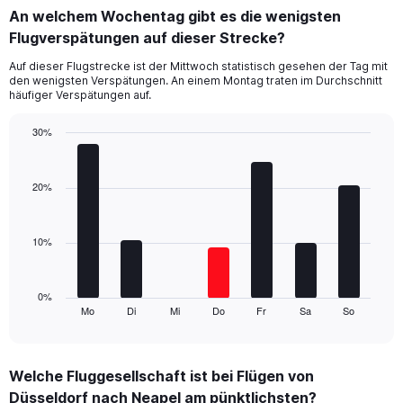
categories.
An welchem Wochentag gibt es die wenigsten
Range:
Flugverspätungen auf dieser Strecke?
4
categories.
Auf dieser Flugstrecke ist der Mittwoch statistisch gesehen der Tag mit
The
den wenigsten Verspätungen. An einem Montag traten im Durchschnitt
chart
häufiger Verspätungen auf.
has
1
30%
Y
Bar
Chart
axis
graphic.
chart
displaying
with
20%
values.
7
Range:
bars.
0
10%
to
The
18.
chart
has
1
0%
Mo
Di
Mi
Do
Fr
Sa
So
X
End
of
axis
interactive
displaying
chart
categories.
Welche Fluggesellschaft ist bei Flügen von
Range:
Düsseldorf nach Neapel am pünktlichsten?
7