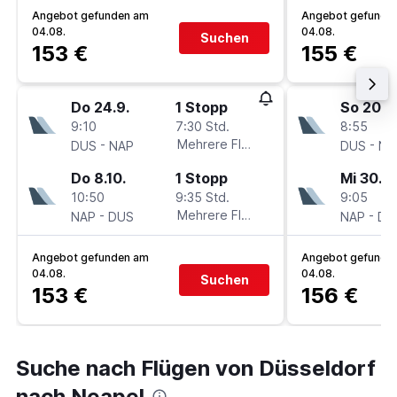
Angebot gefunden am
Angebot gefunde
04.08.
04.08.
Suchen
153 €
155 €
Do 24.9.
1 Stopp
So 20.9
9:10
7:30 Std.
8:55
-
Mehrere Fluglinien
-
DUS
NAP
DUS
NA
Do 8.10.
1 Stopp
Mi 30.9.
10:50
9:35 Std.
9:05
-
Mehrere Fluglinien
-
NAP
DUS
NAP
DU
Angebot gefunden am
Angebot gefunde
04.08.
04.08.
Suchen
153 €
156 €
Suche nach Flügen von Düsseldorf
nach Neapel