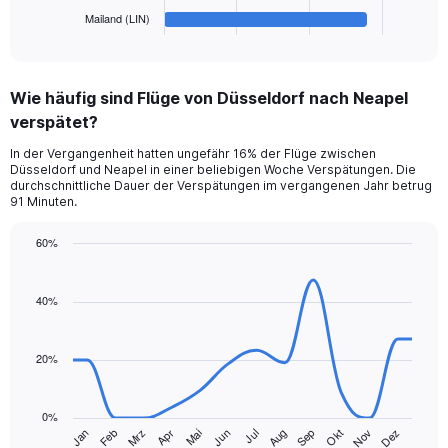
1
Mailand (LIN)
X
End
of
axis
interactive
displaying
chart
categories.
Wie häufig sind Flüge von Düsseldorf nach Neapel
Range:
verspätet?
6
categories.
In der Vergangenheit hatten ungefähr 16% der Flüge zwischen
The
Düsseldorf und Neapel in einer beliebigen Woche Verspätungen. Die
chart
durchschnittliche Dauer der Verspätungen im vergangenen Jahr betrug
has
91 Minuten.
1
Y
60%
axis
Line
Chart
displaying
graphic.
chart
values.
with
40%
Range:
14
data
0
points.
to
20%
180.
The
chart
0%
has
Jan
Feb
Mrz
Apr
Mai
Jun
Jul
Aug
Sep
Okt
Nov
Dez
1
End