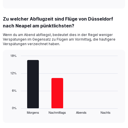
of
X
interactive
axis
chart
displaying
Zu welcher Abflugzeit sind Flüge von Düsseldorf
categories.
Range:
nach Neapel am pünktlichsten?
14
Wenn du am Abend abfliegst, bedeutet dies in der Regel weniger
categories.
Verspätungen im Gegensatz zu Flügen am Vormittag, die häufigere
The
Verspätungen verzeichnet haben.
chart
has
18%
1
Bar
Y
Chart
graphic.
chart
axis
with
12%
displaying
4
values.
bars.
Range:
0
6%
The
to
chart
60.
has
1
0%
Morgens
Nachmittags
Abends
Nachts
X
End
of
axis
interactive
displaying
chart