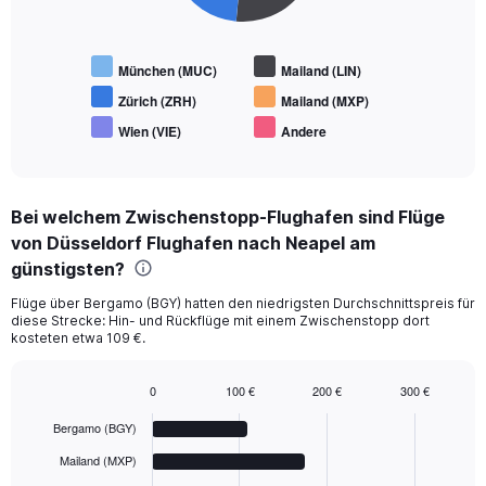
München (MUC)
Mailand (LIN)
Zürich (ZRH)
Mailand (MXP)
Wien (VIE)
Andere
End
of
interactive
chart
Bei welchem Zwischenstopp-Flughafen sind Flüge
von Düsseldorf Flughafen nach Neapel am
günstigsten?
Flüge über Bergamo (BGY) hatten den niedrigsten Durchschnittspreis für
diese Strecke: Hin- und Rückflüge mit einem Zwischenstopp dort
kosteten etwa 109 €.
0
100 €
200 €
300 €
Bar
Chart
graphic.
chart
Bergamo (BGY)
with
6
Mailand (MXP)
bars.