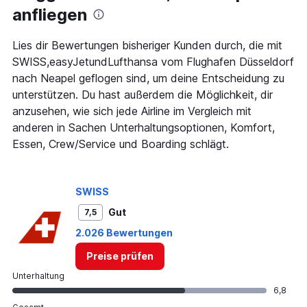
The
anfliegen
chart
has
1
Lies dir Bewertungen bisheriger Kunden durch, die mit
Y
SWISS,easyJetundLufthansa vom Flughafen Düsseldorf
axis
nach Neapel geflogen sind, um deine Entscheidung zu
displaying
unterstützen. Du hast außerdem die Möglichkeit, dir
values.
Range:
anzusehen, wie sich jede Airline im Vergleich mit
0
anderen in Sachen Unterhaltungsoptionen, Komfort,
to
Essen, Crew/Service und Boarding schlägt.
450.
SWISS
Gut
7,5
2.026 Bewertungen
Preise prüfen
Unterhaltung
6,8