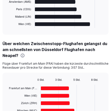
Amsterdam (AMS)
The
Paris (CDG)
chart
has
Mailand (LIN)
1
Wien (VIE)
X
End
of
axis
interactive
displaying
chart
categories.
Über welchen Zwischenstopp-Flughafen gelangst du
Range:
am schnellsten von Düsseldorf Flughafen nach
6
categories.
Neapel?
The
chart
Flüge über Frankfurt am Main (FRA) haben die kürzeste durchschnittliche
Reisedauer pro Strecke für diese Verbindung: 3:57 Std..
has
1
Y
0 Std.
3 Std.
5 Std.
8 Std.
axis
Bar
Chart
displaying
graphic.
chart
Frankfurt am Main (F…
with
values.
6
Wien (VIE)
Range:
bars.
0
Zürich (ZRH)
to
The
München (MUC)
300.