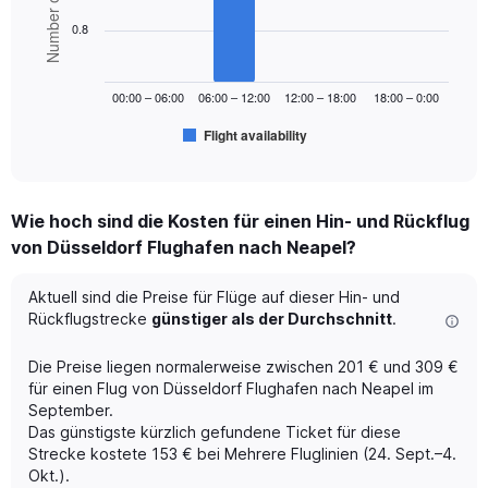
Number of flights
Range:
6
bars.
0
0.8
to
The
360.
chart
00:00 – 06:00
06:00 – 12:00
12:00 – 18:00
18:00 – 0:00
has
1
Flight availability
X
End
of
axis
interactive
displaying
chart
categories.
Wie hoch sind die Kosten für einen Hin- und Rückflug
Range:
von Düsseldorf Flughafen nach Neapel?
6
categories.
The
Aktuell sind die Preise für Flüge auf dieser Hin- und
chart
Rückflugstrecke
günstiger als der Durchschnitt
.
has
1
Die Preise liegen normalerweise zwischen 201 € und 309 €
Y
für einen Flug von Düsseldorf Flughafen nach Neapel im
axis
September.
displaying
Das günstigste kürzlich gefundene Ticket für diese
Number
of
Strecke kostete 153 € bei Mehrere Fluglinien (24. Sept.–4.
flights.
Okt.).