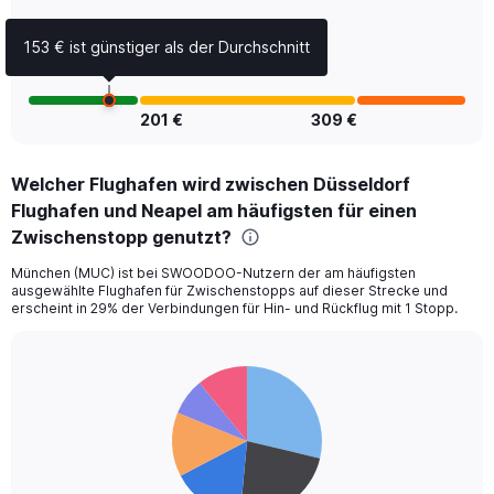
Range:
0
153 € ist günstiger als der Durchschnitt
to
2.4.
201 €
309 €
Welcher Flughafen wird zwischen Düsseldorf
Flughafen und Neapel am häufigsten für einen
Zwischenstopp genutzt?
München (MUC) ist bei SWOODOO-Nutzern der am häufigsten
ausgewählte Flughafen für Zwischenstopps auf dieser Strecke und
erscheint in 29% der Verbindungen für Hin- und Rückflug mit 1 Stopp.
Pie
Chart
graphic.
chart
with
6
slices.