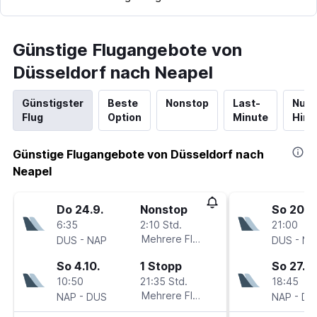
Günstige Flugangebote von
Düsseldorf nach Neapel
Günstigster
Beste
Nonstop
Last-
Nur
Flug
Option
Minute
Hinf
Günstige Flugangebote von Düsseldorf nach
Neapel
Do 24.9.
Nonstop
So 20.9
6:35
2:10 Std.
21:00
-
Mehrere Fluglinien
-
DUS
NAP
DUS
NA
So 4.10.
1 Stopp
So 27.9.
10:50
21:35 Std.
18:45
-
Mehrere Fluglinien
-
NAP
DUS
NAP
DU