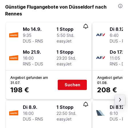
Günstige Flugangebote von Düsseldorf nach
Rennes
Mo 14.9.
1 Stopp
Di 8.12.
9:35
5:50 Std.
6:40
DUS
-
RNS
easyJet
DUS
-
RN
Mo 21.9.
1 Stopp
Do 17.12
16:00
23:20 Std.
11:05
RNS
-
DUS
easyJet
RNS
-
DU
Angebot gefunden am
Angebot gefunde
31.07.
01.08.
Suchen
198 €
208 €
Di 8.9.
1 Stopp
Di 8.12.
16:00
22:50 Std.
6:10
DUS
-
RNS
easyJet
DUS
-
RN