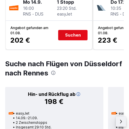
Mo 14.9.
1 Stopp
Do 17.12
16:00
23:20 Std.
10:35
RNS
-
DUS
easyJet
RNS
-
DU
Angebot gefunden am
Angebot gefunde
01.08.
01.08.
Suchen
202 €
223 €
Suche nach Flügen von Düsseldorf
nach Rennes
Hin- und Rückflug ab
198 €
easyJet
easyJ
14.09.-21.09.
14.09.
2 Zwischenstopps
1 Zwi
Insgesamt 29:10 Std.
Insge