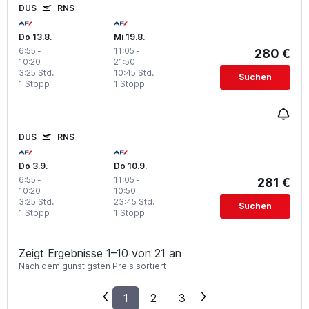
DUS
RNS
Do 13.8.
Mi 19.8.
6:55
-
11:05
-
280 €
10:20
21:50
3:25 Std.
10:45 Std.
Suchen
1 Stopp
1 Stopp
DUS
RNS
Do 3.9.
Do 10.9.
6:55
-
11:05
-
281 €
10:20
10:50
3:25 Std.
23:45 Std.
Suchen
1 Stopp
1 Stopp
Zeigt Ergebnisse 1–10 von 21 an
Nach dem günstigsten Preis sortiert
1
2
3