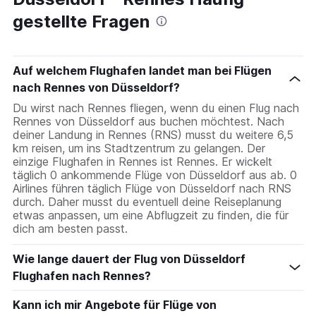
2
gestellte Fragen
categories.
The
chart
has
Auf welchem Flughafen landet man bei Flügen
1
nach Rennes von Düsseldorf?
Y
axis
Du wirst nach Rennes fliegen, wenn du einen Flug nach
displaying
Rennes von Düsseldorf aus buchen möchtest. Nach
values.
deiner Landung in Rennes (RNS) musst du weitere 6,5
Range:
km reisen, um ins Stadtzentrum zu gelangen. Der
0
einzige Flughafen in Rennes ist Rennes. Er wickelt
to
täglich 0 ankommende Flüge von Düsseldorf aus ab. 0
180.
Airlines führen täglich Flüge von Düsseldorf nach RNS
durch. Daher musst du eventuell deine Reiseplanung
etwas anpassen, um eine Abflugzeit zu finden, die für
dich am besten passt.
Wie lange dauert der Flug von Düsseldorf
Flughafen nach Rennes?
Kann ich mir Angebote für Flüge von