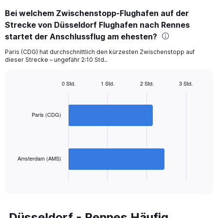
categories.
Bei welchem Zwischenstopp-Flughafen auf der
Range:
Strecke von Düsseldorf Flughafen nach Rennes
2
categories.
startet der Anschlussflug am ehesten?
The
chart
Paris (CDG) hat durchschnittlich den kürzesten Zwischenstopp auf
dieser Strecke – ungefähr 2:10 Std..
has
1
Y
0 Std.
1 Std.
2 Std.
3 Std.
axis
Bar
Chart
displaying
graphic.
chart
with
values.
2
Paris (CDG)
Range:
bars.
0
to
The
360.
chart
has
Amsterdam (AMS)
1
X
End
of
axis
interactive
displaying
chart
categories.
Range:
Düsseldorf - Rennes Häufig