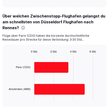
of
axis
interactive
displaying
chart
categories.
Über welchen Zwischenstopp-Flughafen gelangst du
Range:
am schnellsten von Düsseldorf Flughafen nach
2
categories.
Rennes?
The
chart
Flüge über Paris (CDG) haben die kürzeste durchschnittliche
Reisedauer pro Strecke für diese Verbindung: 3:30 Std..
has
1
Y
0 Std.
2 Std.
4 Std.
6 Std.
axis
Bar
Chart
displaying
graphic.
chart
with
values.
2
Paris (CDG)
Range:
bars.
0
to
The
500.
chart
has
Amsterdam (AMS)
1
X
End
of
axis
interactive
displaying
chart