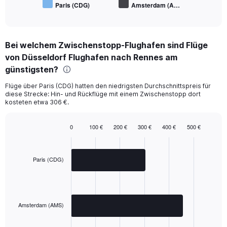
Paris (CDG)
Amsterdam (A…
End
of
interactive
chart
Bei welchem Zwischenstopp-Flughafen sind Flüge
von Düsseldorf Flughafen nach Rennes am
günstigsten?
Flüge über Paris (CDG) hatten den niedrigsten Durchschnittspreis für
diese Strecke: Hin- und Rückflüge mit einem Zwischenstopp dort
kosteten etwa 306 €.
0
100 €
200 €
300 €
400 €
500 €
Bar
Chart
graphic.
chart
with
2
Paris (CDG)
bars.
The
chart
has
Amsterdam (AMS)
1
X
End