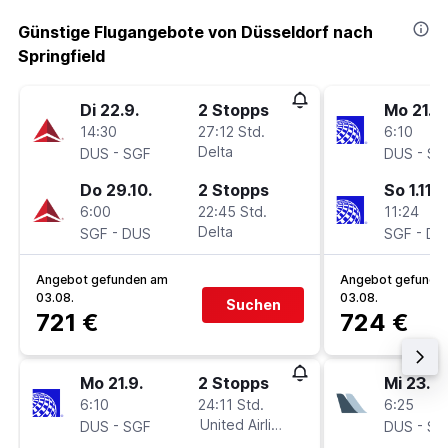
Günstige Flugangebote von Düsseldorf nach
Springfield
Di 22.9.
2 Stopps
Mo 21.9.
14:30
27:12 Std.
6:10
-
Delta
-
DUS
SGF
DUS
SG
Do 29.10.
2 Stopps
So 1.11.
6:00
22:45 Std.
11:24
-
Delta
-
SGF
DUS
SGF
DU
Angebot gefunden am
Angebot gefunde
03.08.
03.08.
Suchen
721 €
724 €
Mo 21.9.
2 Stopps
Mi 23.9.
6:10
24:11 Std.
6:25
-
United Airlines
-
DUS
SGF
DUS
SG