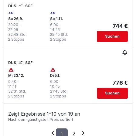
DUS
SGF
Sa 26.9.
So 1.11.
20:20
-
6:00
-
744 €
22:08
14:45
32:48 Std.
25:45 Std.
Suchen
2 Stopps
2 Stopps
DUS
SGF
Mi 23.12.
Di 5.1.
9:40
-
6:00
-
776 €
11:11
10:45
32:31 Std.
21:45 Std.
Suchen
2 Stopps
2 Stopps
Zeigt Ergebnisse 1–10 von 19 an
Nach dem günstigsten Preis sortiert
1
2