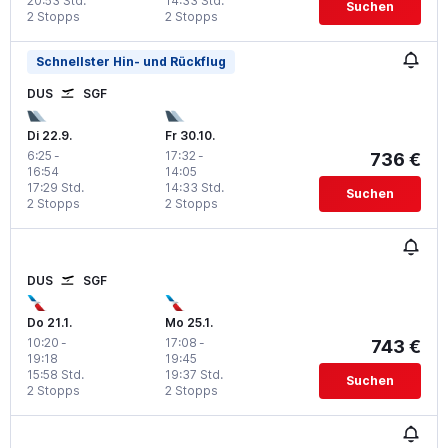
20:53 Std.
14:33 Std.
Suchen
2 Stopps
2 Stopps
Schnellster Hin- und Rückflug
DUS
SGF
Di 22.9.
Fr 30.10.
6:25
-
17:32
-
736 €
16:54
14:05
17:29 Std.
14:33 Std.
Suchen
2 Stopps
2 Stopps
DUS
SGF
Do 21.1.
Mo 25.1.
10:20
-
17:08
-
743 €
19:18
19:45
15:58 Std.
19:37 Std.
Suchen
2 Stopps
2 Stopps