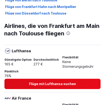
Flüge von Berlin nach Toulouse
Flüge von Frankfurt Hahn nach Montpellier
Flüge von Düsseldorf nach Toulouse
Flüge von Hamburg nach Toulouse
Airlines, die von Frankfurt am Main
Flüge von Hamburg nach Montpellier
nach Toulouse fliegen
Flüge von Frankfurt Hahn nach Toulouse
Flüge von Stuttgart nach Toulouse
Flüge von Weeze, Niederrhein nach Béziers
Lufthansa
Flüge von Köln nach Montpellier
Flexibilität
Flüge von Weeze, Niederrhein nach Toulouse
Günstigste Option
Durchschnittlich
Keine
165 €
277 €
Flüge von Köln nach Nîmes
Stornierungsgebühr
Pünktlich
Flüge von München nach Montpellier
76%
Flüge von Hannover nach Toulouse
Flüge mit Lufthansa suchen
Flüge von Köln nach Toulouse
Flüge von Bremen nach Toulouse
Air France
Flüge von Hannover nach Montpellier
Flexibilität