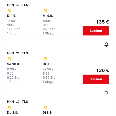
HHN
TLS
Di 1.9.
Mi 9.9.
15:50
-
15:35
-
135 €
9:05
0:55
17:15 Std.
9:20 Std.
Suchen
1 Stopp
1 Stopp
HHN
TLS
So 30.8.
Di 8.9.
0:30
-
22:50
-
136 €
9:55
8:25
9:25 Std.
9:35 Std.
Suchen
1 Stopp
1 Stopp
HHN
TLS
Do 3.9.
Di 8.9.