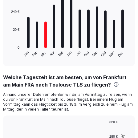
Bar
Chart
graphic.
chart
with
240 €
12
bars.
120 €
The
chart
has
0
1
Mrz
Jun
Sep
Dez
Jan
Apr
Jul
Okt
Feb
Mai
Aug
Nov
X
End
of
axis
interactive
displaying
chart
categories.
Welche Tageszeit ist am besten, um von Frankfurt
Range:
am Main FRA nach Toulouse TLS zu fliegen?
12
categories.
Anhand unserer Daten empfehlen wir dir, am Vormittag zu reisen, wenn
The
du von Frankfurt am Main nach Toulouse fliegst. Bei einem Flug am
chart
Vormittag kann das Flugticket bis zu 18% im Vergleich zu einem Flug am
has
Mittag, der in vielen Fällen teurer ist.
1
Y
320 €
axis
Line
Chart
displaying
graphic.
chart
280 €
values.