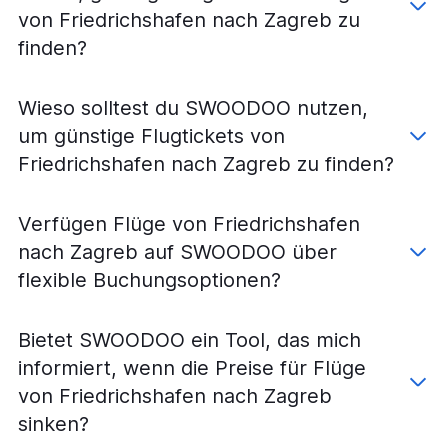
Flüge von Karlsruhe nach Zagreb
von Friedrichshafen nach Zagreb zu
Flüge von Karlsruhe nach Zadar
finden?
Flüge von München nach Zadar
Flüge von München nach Bol
Wieso solltest du SWOODOO nutzen,
Flüge von München nach Osijek
um günstige Flugtickets von
Flüge von Frankfurt am Main nach Bol
Friedrichshafen nach Zagreb zu finden?
Flüge von Stuttgart nach Pula
Flüge von Karlsruhe nach Dubrovnik
Verfügen Flüge von Friedrichshafen
Flüge von Karlsruhe nach Split
nach Zagreb auf SWOODOO über
Flüge von Friedrichshafen nach Zadar
flexible Buchungsoptionen?
Flüge von Frankfurt am Main nach Osijek
Flüge von Friedrichshafen nach Split
Bietet SWOODOO ein Tool, das mich
Flüge von Friedrichshafen nach Pula
informiert, wenn die Preise für Flüge
Flüge von Karlsruhe nach Rijeka
von Friedrichshafen nach Zagreb
Flüge von Stuttgart nach Bol
sinken?
Flüge von Stuttgart nach Osijek