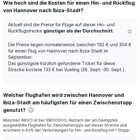
Wie hoch sind die Kosten für einen Hin- und Rückflug
Range:
von Hannover nach Ibiza-Stadt?
6
categories.
The
Aktuell sind die Preise für Flüge auf dieser Hin- und
chart
Rückflugstrecke
günstiger als der Durchschnitt
.
has
1
Die Preise liegen normalerweise zwischen 192 € und 304 €
Y
für einen Flug von Hannover nach Ibiza-Stadt im
axis
September.
displaying
Das günstigste kürzlich gefundene Ticket für diese
Number
of
Strecke kostete 133 € bei Vueling (26. Sept.–30. Sept.).
flights.
Range:
0
to
Welcher Flughafen wird zwischen Hannover und
1.2.
Ibiza-Stadt am häufigsten für einen Zwischenstopp
genutzt?
München (MUC) ist bei SWOODOO-Nutzern der am häufigsten
ausgewählte Flughafen für Zwischenstopps auf dieser Strecke und
erscheint in 63% der Verbindungen für Hin- und Rückflug mit 1 Stopp.