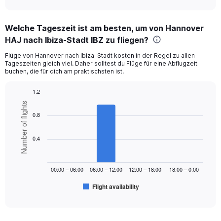
axis
interactive
displaying
chart
categories.
Welche Tageszeit ist am besten, um von Hannover
Range:
HAJ nach Ibiza-Stadt IBZ zu fliegen?
12
categories.
Flüge von Hannover nach Ibiza-Stadt kosten in der Regel zu allen
The
Tageszeiten gleich viel. Daher solltest du Flüge für eine Abflugzeit
chart
buchen, die für dich am praktischsten ist.
has
1
1.2
Y
Bar
Chart
axis
Number of flights
graphic.
chart
displaying
0.8
with
values.
6
Range:
bars.
0.4
0
to
The
600.
chart
00:00 – 06:00
06:00 – 12:00
12:00 – 18:00
18:00 – 0:00
has
1
Flight availability
X
End
of
axis
interactive
displaying
chart
categories.