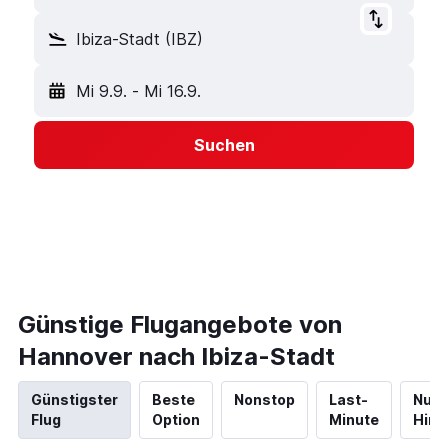
Ibiza-Stadt (IBZ)
Mi 9.9.
-
Mi 16.9.
Suchen
Günstige Flugangebote von
Hannover nach Ibiza-Stadt
Günstigster
Beste
Nonstop
Last-
Nur
Flug
Option
Minute
Hinf