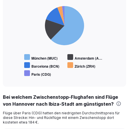
Pie
Chart
graphic.
chart
with
5
slices.
München (MUC)
Amsterdam (A…
Barcelona (BCN)
Zürich (ZRH)
Paris (CDG)
End
of
interactive
chart
Bei welchem Zwischenstopp-Flughafen sind Flüge
von Hannover nach Ibiza-Stadt am günstigsten?
Flüge über Paris (CDG) hatten den niedrigsten Durchschnittspreis für
diese Strecke: Hin- und Rückflüge mit einem Zwischenstopp dort
kosteten etwa 184 €.