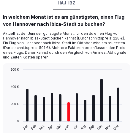
HAJ-IBZ
In welchem Monat ist es am günstigsten, einen Flug
von Hannover nach Ibiza-Stadt zu buchen?
Aktuell ist der Juni der günstigste Monat, für den du einen Flug von
Hannover nach Ibiza-Stadt buchen kannst (Durchschnittspreis: 228 €).
Ein Flug von Hannover nach Ibiza-Stadt im Oktober wird am teuersten
(Durchschnittspreis: 501 €). Mehrere Faktoren beeinflussen den Preis
eines Flugs. Daher kannst durch den Vergleich von Airlines, Abflughäfen
und Zeiten Kosten sparen.
600 €
Bar
Chart
graphic.
chart
with
400 €
12
bars.
200 €
The
chart
has
0
1
Mrz
Jun
Sep
Dez
Jan
Apr
Jul
Okt
Feb
Mai
Aug
Nov
X
End
of