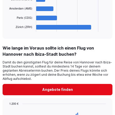
bars.
0
to
Amsterdam (AMS)
The
1200.
chart
Paris (CDG)
has
1
Zürich (ZRH)
X
End
of
axis
interactive
displaying
chart
categories.
Wie lange im Voraus sollte ich einen Flug von
Range:
Hannover nach Ibiza-Stadt buchen?
5
categories.
Damit du den günstigsten Flug für deine Reise von Hannover nach Ibiza-
The
Stadt buchen kannst, solltest du mindestens 14 Tage vor deinem
chart
geplanten Abreisetermin buchen. Der Preis deines Flugs könnte sich
has
erhöhen, wenn zu zögert und deine Buchung bis etwa eine Woche vor
1
Abflug aufschiebst.
Y
axis
Angebote finden
displaying
values.
Range:
1.200 €
0
Chart
Chart
to
graphic.
with