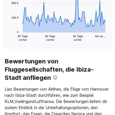
750.
91
800 €
data
points.
400 €
The
chart
has
0
1
90 Tage
60 Tage
30 Tage
Am se…
vorher
vorher
vorher
X
End
of
axis
interactive
displaying
chart
categories.
Range:
Bewertungen von
91
Fluggesellschaften, die Ibiza-
categories.
The
Stadt anfliegen
chart
has
1
Lies Bewertungen von Airlines, die Flüge von Hannover
Y
nach Ibiza-Stadt durchführen, wie zum Beispiel
axis
KLM,VuelingundLufthansa. Die Bewertungen liefern dir
displaying
zudem Einblick in die Unterhaltungsoptionen, den
values.
Range:
Komfort, das Essen, die Crew/den Service und den