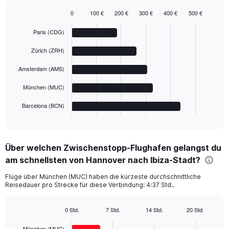
0
100 €
200 €
300 €
400 €
500 €
Bar
Chart
graphic.
chart
Paris (CDG)
with
5
Zürich (ZRH)
bars.
Amsterdam (AMS)
The
chart
München (MUC)
has
1
Barcelona (BCN)
X
End
of
axis
interactive
displaying
chart
categories.
Über welchen Zwischenstopp-Flughafen gelangst du
Range:
am schnellsten von Hannover nach Ibiza-Stadt?
5
categories.
Flüge über München (MUC) haben die kürzeste durchschnittliche
The
Reisedauer pro Strecke für diese Verbindung: 4:37 Std..
chart
has
1
0 Std.
7 Std.
14 Std.
20 Std.
Bar
Y
Chart
graphic.
chart
axis
München (MUC)