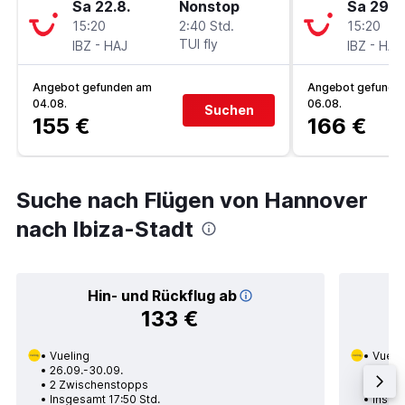
Sa 22.8.
Nonstop
Sa 29.8
15:20
2:40 Std.
15:20
-
TUI fly
-
IBZ
HAJ
IBZ
HAJ
Angebot gefunden am
Angebot gefunde
04.08.
06.08.
Suchen
155 €
166 €
Suche nach Flügen von Hannover
nach Ibiza-Stadt
Hin- und Rückflug ab
133 €
Vueling
Vueli
26.09.-30.09.
26.09
2 Zwischenstopps
1 Zwi
Insgesamt 17:50 Std.
Insges