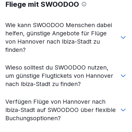
Flüge von Dresden nach Ibiza-Stadt
Fliege mit SWOODOO
Flüge von Stuttgart nach Mahón
Flüge von Memmingen nach Ibiza-Stadt
Wie kann SWOODOO Menschen dabei
Flüge von Nürnberg nach Mahón
helfen, günstige Angebote für Flüge
von Hannover nach Ibiza-Stadt zu
finden?
Wieso solltest du SWOODOO nutzen,
um günstige Flugtickets von Hannover
nach Ibiza-Stadt zu finden?
Verfügen Flüge von Hannover nach
Ibiza-Stadt auf SWOODOO über flexible
Buchungsoptionen?