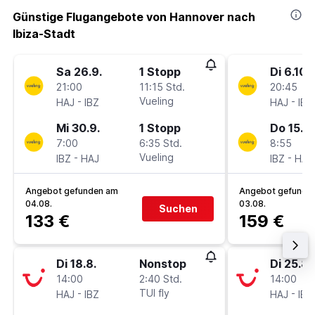
Günstige Flugangebote von Hannover nach
Ibiza-Stadt
Sa 26.9.
1 Stopp
Di 6.10.
21:00
11:15 Std.
20:45
-
Vueling
-
HAJ
IBZ
HAJ
IBZ
Mi 30.9.
1 Stopp
Do 15.10
7:00
6:35 Std.
8:55
-
Vueling
-
IBZ
HAJ
IBZ
HAJ
Angebot gefunden am
Angebot gefunde
04.08.
03.08.
Suchen
133 €
159 €
Di 18.8.
Nonstop
Di 25.8.
14:00
2:40 Std.
14:00
-
TUI fly
-
HAJ
IBZ
HAJ
IBZ