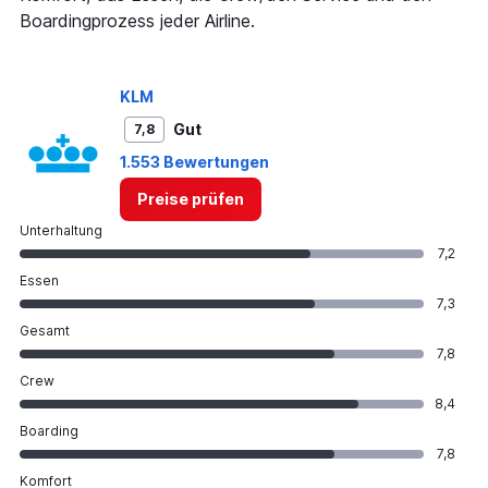
0
Boardingprozess jeder Airline.
to
1200.
KLM
Gut
7,8
1.553 Bewertungen
Preise prüfen
Unterhaltung
7,2
Essen
7,3
Gesamt
7,8
Crew
8,4
Boarding
7,8
Komfort