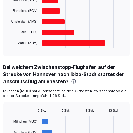
with
displaying
5
values.
Barcelona (BCN)
bars.
Range:
Amsterdam (AMS)
0
The
to
chart
Paris (CDG)
500.
has
1
Zürich (ZRH)
X
End
of
axis
interactive
displaying
chart
categories.
Bei welchem Zwischenstopp-Flughafen auf der
Range:
Strecke von Hannover nach Ibiza-Stadt startet der
5
categories.
Anschlussflug am ehesten?
The
chart
München (MUC) hat durchschnittlich den kürzesten Zwischenstopp auf
dieser Strecke – ungefähr 1:08 Std..
has
1
Y
0 Std.
5 Std.
9 Std.
13 Std.
axis
Bar
Chart
displaying
graphic.
chart
München (MUC)
with
values.
5
Range:
Barcelona (BCN)