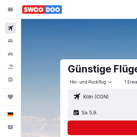
Flüge
Hotels
Mietwagen
Günstige Flüg
Pauschalreisen
Explore
Hin- und Rückflug
1 Erw
Trips
Sa 5.9.
Deutsch
Feedback