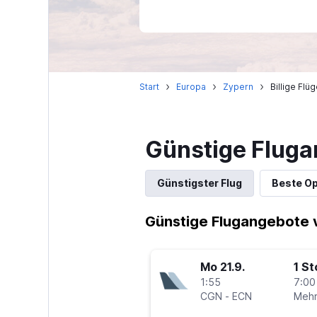
Start
Europa
Zypern
Billige Flü
Günstige Fluga
Günstigster Flug
Beste Op
Günstige Flugangebote v
Mo 21.9.
1 S
1:55
7:00
CGN
-
ECN