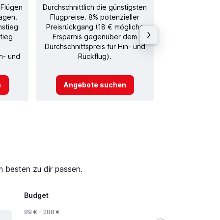
 Flügen
Durchschnittlich die günstigsten
Durchschnitt
agen.
Flugpreise. 8% potenzieller
Rückflug in
nstieg
Preisrückgang (18 € mögliche
tieg
Ersparnis gegenüber dem
Durchschnittspreis für Hin- und
in- und
Rückflug).
n
Angebote suchen
Angebot
m besten zu dir passen.
Budget
89 € - 288 €