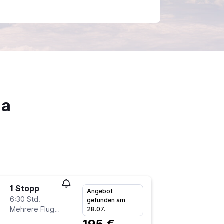
ia
1 Stopp
Sa 5.9.
Angebot
6:30 Std.
1:15
gefunden am
Mehrere Fluglinien
CGN
-
E
28.07.