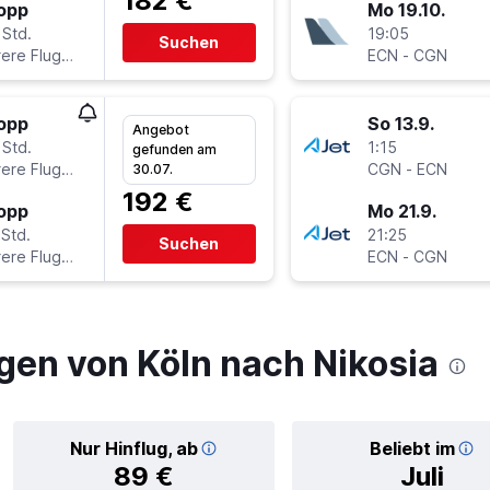
182 €
topp
Mo 19.10.
 Std.
19:05
Suchen
Mehrere Fluglinien
ECN
-
CGN
topp
So 13.9.
Angebot
 Std.
1:15
gefunden am
Mehrere Fluglinien
CGN
-
ECN
30.07.
192 €
topp
Mo 21.9.
 Std.
21:25
Suchen
Mehrere Fluglinien
ECN
-
CGN
gen von Köln nach Nikosia
Nur Hinflug, ab
Beliebt im
89 €
Juli