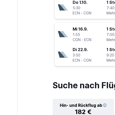
Do 1.10.
1 S
5:30
7:40
ECN
-
CGN
Mi 16.9.
1 S
1:55
7:00
CGN
-
ECN
Di 22.9.
1 S
3:50
9:20
ECN
-
CGN
Suche nach Flü
Hin- und Rückflug ab
182 €