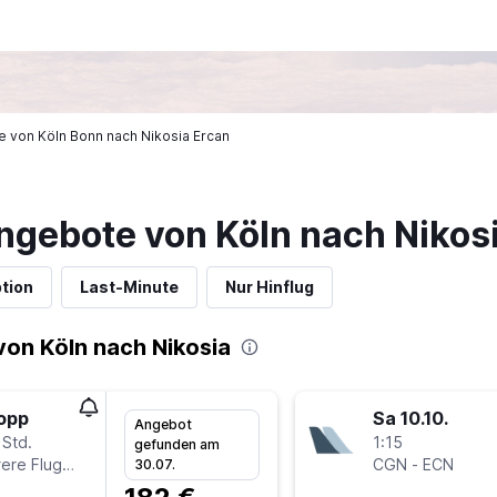
ge von Köln Bonn nach Nikosia Ercan
ngebote von Köln nach Nikos
tion
Last-Minute
Nur Hinflug
on Köln nach Nikosia
topp
Sa 10.10.
Angebot
 Std.
1:15
gefunden am
Mehrere Fluglinien
CGN
-
ECN
30.07.