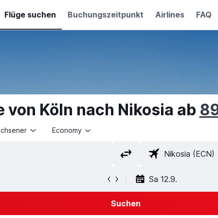
Flüge suchen
Buchungszeitpunkt
Airlines
FAQ
e von Köln nach Nikosia ab
89
achsener
Economy
Sa 12.9.
Suchen