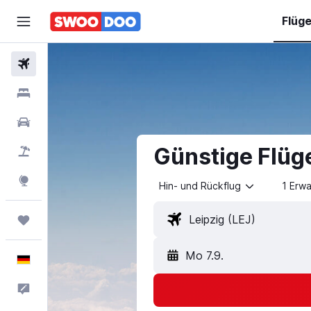
Flüg
Flüge
Hotels
Mietwagen
Günstige Flüg
Pauschalreisen
Explore
Hin- und Rückflug
1 Erw
Trips
Mo 7.9.
Deutsch
Feedback