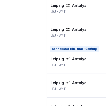
Leipzig
Antalya
Leipzig Halle
Antalya
LEJ
-
AYT
Leipzig
Antalya
Leipzig Halle
Antalya
LEJ
-
AYT
Schnellster Hin- und Rückflug
Leipzig
Antalya
Leipzig Halle
Antalya
LEJ
-
AYT
Leipzig
Antalya
Leipzig Halle
Antalya
LEJ
-
AYT