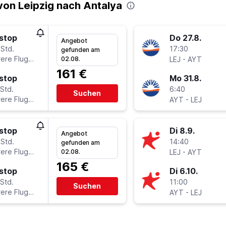
on Leipzig nach Antalya
stop
Do 27.8.
Angebot
 Std.
17:30
gefunden am
ere Fluglinien
-
02.08.
LEJ
AYT
161 €
stop
Mo 31.8.
Std.
6:40
Suchen
ere Fluglinien
-
AYT
LEJ
stop
Di 8.9.
Angebot
 Std.
14:40
gefunden am
ere Fluglinien
-
02.08.
LEJ
AYT
165 €
stop
Di 6.10.
Std.
11:00
Suchen
ere Fluglinien
-
AYT
LEJ