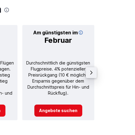
a
Am günstigsten im
Durchschnitt
Februar
24
 Flügen
Durchschnittlich die günstigsten
Durchschnitt
agen.
Flugpreise. 4% potenzieller
Rückflug in
stieg
Preisrückgang (10 € mögliche
tieg
Ersparnis gegenüber dem
Durchschnittspreis für Hin- und
in- und
Rückflug).
n
Angebote suchen
Angebot