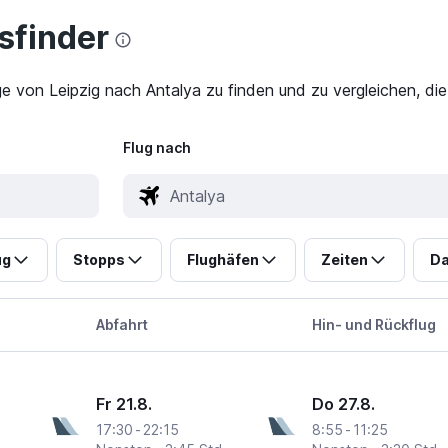
finder
ge von Leipzig nach Antalya zu finden und zu vergleichen, di
Flug nach
ug
Stopps
Flughäfen
Zeiten
Da
Abfahrt
Hin- und Rückflug
Fr 21.8.
Do 27.8.
17:30
-
22:15
8:55
-
11:25