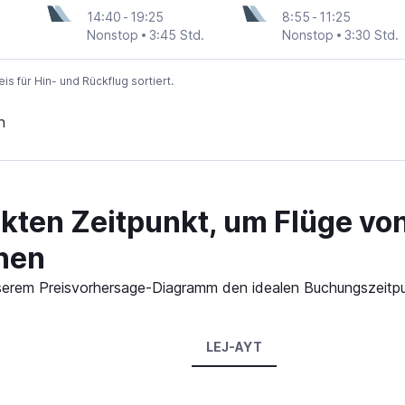
14:40
-
19:25
8:55
-
11:25
Nonstop
3:45 Std.
Nonstop
3:30 Std.
 für Hin- und Rückflug sortiert.
n
kten Zeitpunkt, um Flüge vo
hen
 unserem Preisvorhersage-Diagramm den idealen Buchungszeitpu
LEJ-AYT