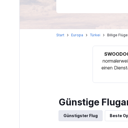
Start
Europa
Türkei
Billige Flüg
SWOODOO
normalerwei
einen Diens
Günstige Fluga
Günstigster Flug
Beste Op