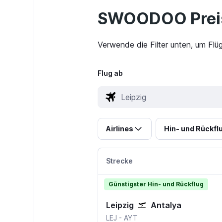
SWOODOO Preis
Verwende die Filter unten, um Flü
Flug ab
Airlines
Hin- und Rückfl
Strecke
Günstigster Hin- und Rückflug
Leipzig
Antalya
Leipzig Halle
Antalya
LEJ
-
AYT