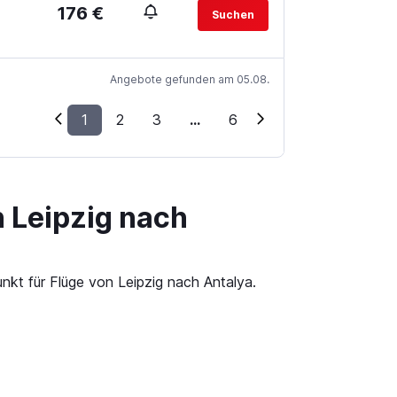
176 €
Suchen
Angebote gefunden am 05.08.
1
2
3
...
6
n Leipzig nach
nkt für Flüge von Leipzig nach Antalya.