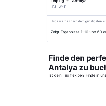
Leipzig
Antalya
Leipzig Halle
Antalya
LEJ
-
AYT
Flüge werden nach dem günstigsten Preis
Zeigt Ergebnisse 1–10 von 60 a
Finde den perfe
Antalya zu buc
Ist dein Trip flexibel? Finde in