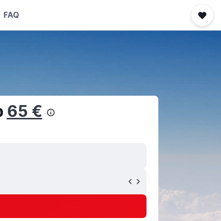
FAQ
b
65 €