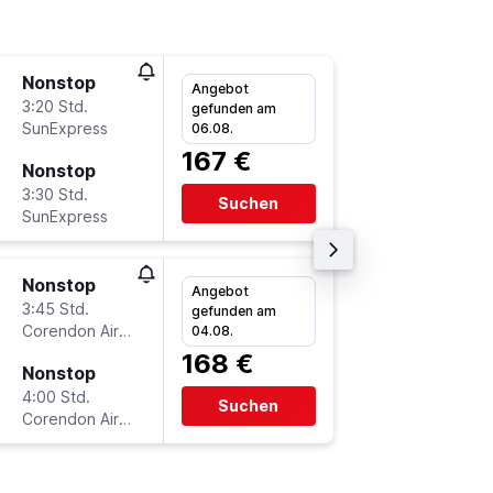
Nonstop
Fr 21.8.
Angebot
3:20 Std.
17:30
gefunden am
SunExpress
-
06.08.
LEJ
AY
167 €
Nonstop
Di 25.8.
3:30 Std.
11:00
Suchen
SunExpress
-
AYT
LE
Nonstop
Do 10.9
Angebot
3:45 Std.
17:30
gefunden am
Corendon Airlines
-
04.08.
LEJ
AY
168 €
Nonstop
Fr 18.9.
4:00 Std.
8:55
Suchen
Corendon Airlines
-
AYT
LE