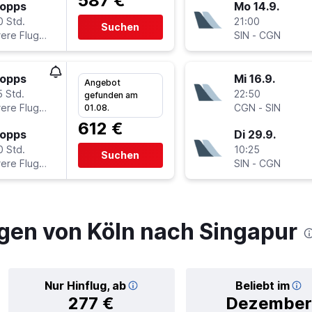
587 €
topps
Mo 14.9.
0 Std.
21:00
Suchen
Mehrere Fluglinien
SIN
-
CGN
topps
Mi 16.9.
Angebot
5 Std.
22:50
gefunden am
Mehrere Fluglinien
CGN
-
SIN
01.08.
612 €
topps
Di 29.9.
0 Std.
10:25
Suchen
Mehrere Fluglinien
SIN
-
CGN
gen von Köln nach Singapur
Nur Hinflug, ab
Beliebt im
277 €
Dezember