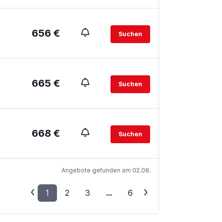
656 €
Suchen
665 €
Suchen
668 €
Suchen
Angebote gefunden am 02.08.
1
2
3
...
6