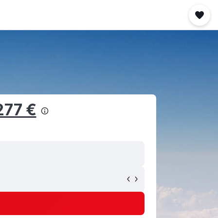
277 €