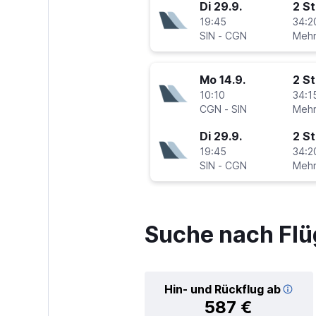
Di 29.9.
2 S
19:45
34:2
SIN
-
CGN
Mo 14.9.
2 S
10:10
34:1
CGN
-
SIN
Di 29.9.
2 S
19:45
34:2
SIN
-
CGN
Suche nach Flü
Hin- und Rückflug ab
587 €