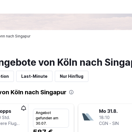
Bonn nach Singapur
ngebote von Köln nach Singa
tion
Last-Minute
Nur Hinflug
von Köln nach Singapur
topps
Mo 31.8.
Angebot
 Std.
18:10
gefunden am
Mehrere Fluglinien
CGN
-
SIN
30.07.