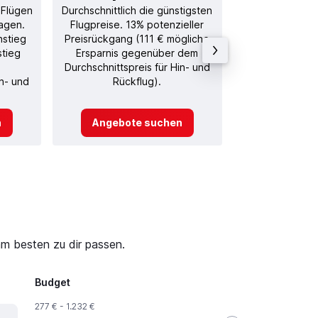
 Flügen
Durchschnittlich die günstigsten
Durchschnitt
agen.
Flugpreise. 13% potenzieller
Rückflug in
nstieg
Preisrückgang (111 € mögliche
stieg
Ersparnis gegenüber dem
Durchschnittspreis für Hin- und
in- und
Rückflug).
n
Angebote suchen
Angebot
am besten zu dir passen.
Budget
277 € - 1.232 €