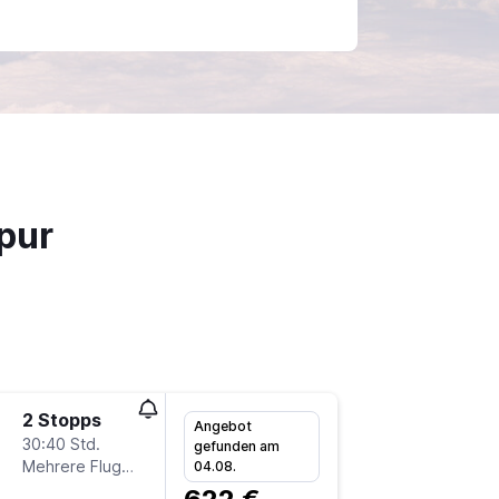
pur
2 Stopps
Do 24.9
Angebot
30:40 Std.
1:55
gefunden am
Mehrere Fluglinien
CGN
-
S
04.08.