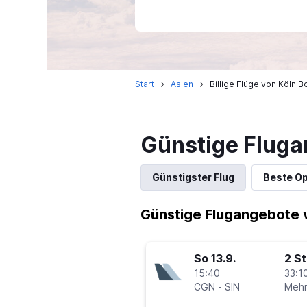
Start
Asien
Billige Flüge von Köln 
Günstige Fluga
Günstigster Flug
Beste Op
Günstige Flugangebote 
So 13.9.
2 S
15:40
33:10
CGN
-
SIN