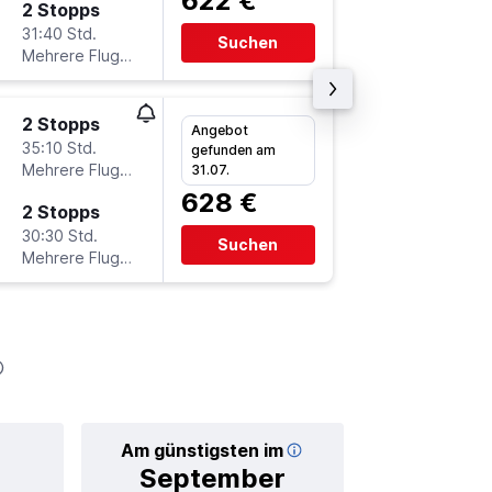
622 €
2 Stopps
Mi 7.10.
31:40 Std.
2:45
Suchen
Mehrere Fluglinien
SIN
-
CG
2 Stopps
Do 17.9
Angebot
35:10 Std.
1:55
gefunden am
Mehrere Fluglinien
CGN
-
S
31.07.
628 €
2 Stopps
Do 1.10.
30:30 Std.
20:00
Suchen
Mehrere Fluglinien
SIN
-
CG
Am günstigsten im
Durchschnitt
September
1.7