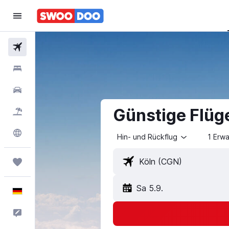
Flüge
Hotels
Mietwagen
Günstige Flüg
Pauschalreisen
Explore
Hin- und Rückflug
1 Erw
Trips
Sa 5.9.
Deutsch
Feedback