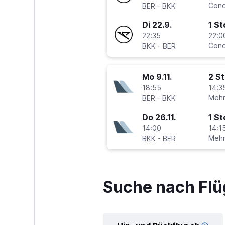
-
Cond
BER
BKK
Di 22.9.
1 S
22:35
22:0
-
Cond
BKK
BER
Mo 9.11.
2 S
18:55
14:3
-
Mehr
BER
BKK
Do 26.11.
1 S
14:00
14:15
-
Mehr
BKK
BER
Suche nach Flü