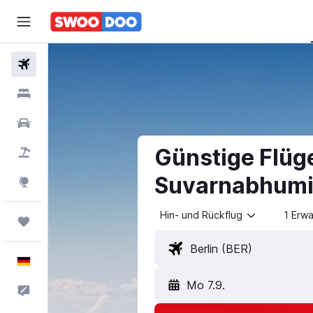
Flüge
Hotels
Mietwagen
Günstige Flüg
Pauschalreisen
Suvarnabhumi
Explore
Hin- und Rückflug
1 Erw
Trips
Deutsch
Mo 7.9.
Feedback