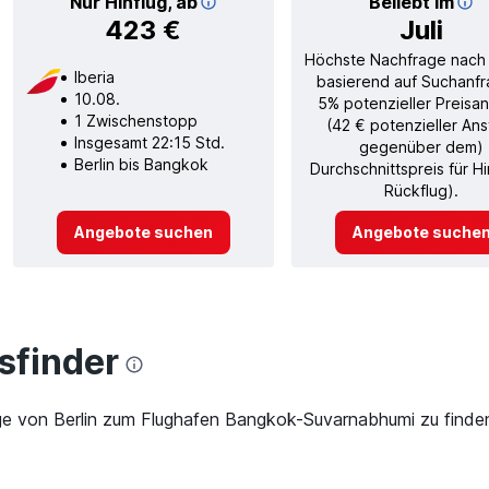
Nur Hinflug, ab
Beliebt im
423 €
Juli
Höchste Nachfrage nach
Iberia
basierend auf Suchanfr
10.08.
5% potenzieller Preisan
1 Zwischenstopp
(42 € potenzieller Ans
Insgesamt 22:15 Std.
gegenüber dem)
Berlin bis Bangkok
Durchschnittspreis für H
Rückflug).
Angebote suchen
Angebote suche
finder
ge von Berlin zum Flughafen Bangkok-Suvarnabhumi zu finden