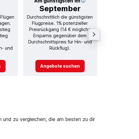
Am günstigsten im
Durchschnitt
September
87
 Flügen
Durchschnittlich die günstigsten
Durchschnitt
agen.
Flugpreise. 1% potenzieller
Rückflug in
stieg
Preisrückgang (14 € mögliche
tieg
Ersparnis gegenüber dem
Durchschnittspreis für Hin- und
in- und
Rückflug).
n
Angebote suchen
Angebot
 und zu vergleichen, die am besten zu dir