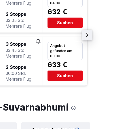
Mehrere Fluglinien
-
04.08.
BER
BK
632 €
2 Stopps
Mi 7.10.
33:05 Std.
11:10
Suchen
Mehrere Fluglinien
-
BKK
BE
3 Stopps
Mo 9.11.
Angebot
33:45 Std.
13:45
gefunden am
Mehrere Fluglinien
-
03.08.
BER
BK
633 €
2 Stopps
Di 17.11.
30:00 Std.
5:55
Suchen
Mehrere Fluglinien
-
BKK
BE
k-Suvarnabhumi