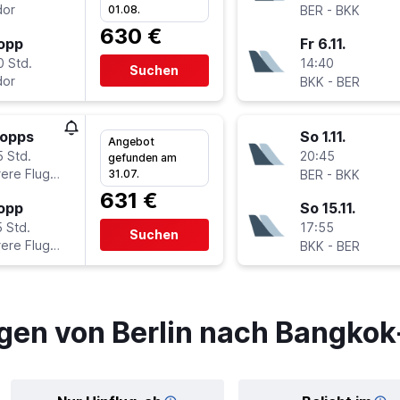
or
-
01.08.
BER
BKK
630 €
topp
Fr 6.11.
0 Std.
14:40
Suchen
or
-
BKK
BER
topps
So 1.11.
Angebot
5 Std.
20:45
gefunden am
ere Fluglinien
-
31.07.
BER
BKK
631 €
topp
So 15.11.
 Std.
17:55
Suchen
ere Fluglinien
-
BKK
BER
gen von Berlin nach Bangko