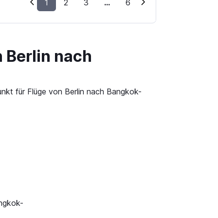
1
2
3
...
6
 Berlin nach
unkt für Flüge von Berlin nach Bangkok-
angkok-