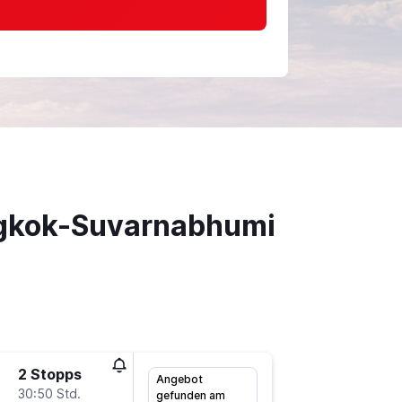
ngkok-Suvarnabhumi
2 Stopps
So 20.9
Angebot
30:50 Std.
6:05
gefunden am