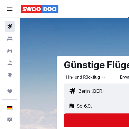
Flüge
Hotels
Mietwagen
Günstige Flüg
Pauschalreisen
Explore
Hin- und Rückflug
1 Erw
Trips
So 6.9.
Deutsch
Feedback