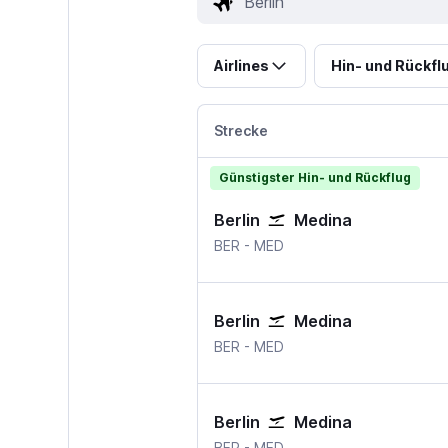
Airlines
Hin- und Rückfl
Strecke
Günstigster Hin- und Rückflug
Berlin
Medina
Berlin Brandenburg
Medina
BER
-
MED
Berlin
Medina
Berlin Brandenburg
Medina
BER
-
MED
Berlin
Medina
Berlin Brandenburg
Medina
BER
-
MED