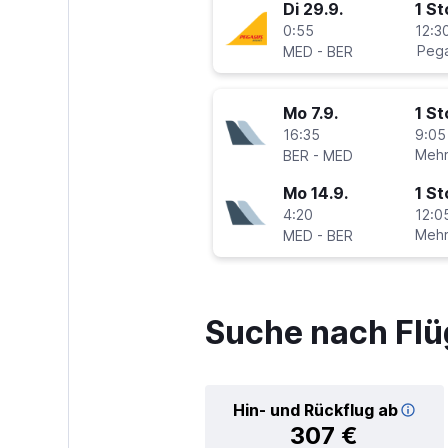
Di 29.9.
1 S
0:55
12:30
-
Pega
MED
BER
Mo 7.9.
1 S
16:35
9:05
-
Mehr
BER
MED
Mo 14.9.
1 S
4:20
12:0
-
Mehr
MED
BER
Suche nach Flü
Hin- und Rückflug ab
307 €