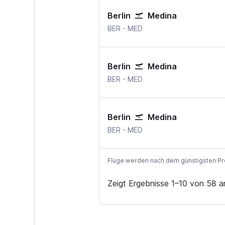
Berlin
Medina
Berlin Brandenburg
Medina
BER
-
MED
Berlin
Medina
Berlin Brandenburg
Medina
BER
-
MED
Berlin
Medina
Berlin Brandenburg
Medina
BER
-
MED
Flüge werden nach dem günstigsten Preis
Zeigt Ergebnisse 1–10 von 58 a