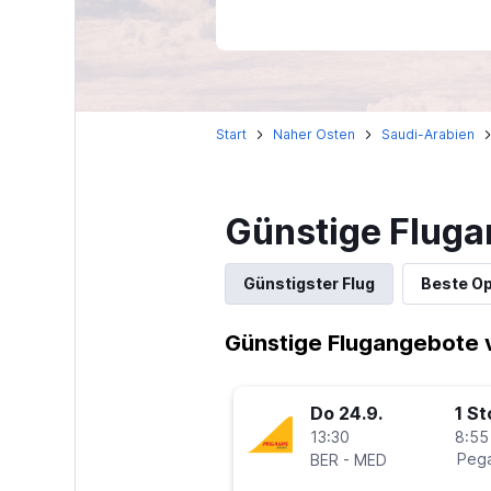
Start
Naher Osten
Saudi-Arabien
Günstige Fluga
Günstigster Flug
Beste Op
Günstige Flugangebote 
Do 24.9.
1 S
13:30
8:55
-
Pega
BER
MED