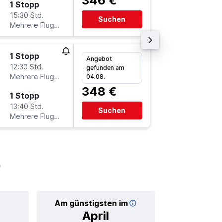
346 €
1 Stopp
Mo 7.9.
15:30 Std.
10:20
Suchen
Mehrere Fluglinien
-
MED
B
1 Stopp
Mi 19.8.
Angebot
12:30 Std.
18:00
gefunden am
Mehrere Fluglinien
-
04.08.
BER
M
348 €
1 Stopp
Mo 7.9.
13:40 Std.
10:20
Suchen
Mehrere Fluglinien
-
MED
B
Am günstigsten im
April