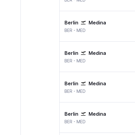
Berlin
Medina
Berlin Brandenburg
Medina
BER
-
MED
Berlin
Medina
Berlin Brandenburg
Medina
BER
-
MED
Berlin
Medina
Berlin Brandenburg
Medina
BER
-
MED
Berlin
Medina
Berlin Brandenburg
Medina
BER
-
MED