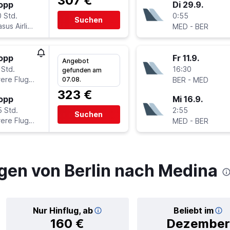
307 €
topp
Di 29.9.
 Std.
0:55
Suchen
sus Airlines
-
MED
BER
topp
Fr 11.9.
Angebot
 Std.
16:30
gefunden am
ere Fluglinien
-
07.08.
BER
MED
323 €
topp
Mi 16.9.
5 Std.
2:55
Suchen
ere Fluglinien
-
MED
BER
gen von Berlin nach Medina
Nur Hinflug, ab
Beliebt im
160 €
Dezember