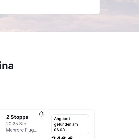
ina
2 Stopps
Do 20.8
Angebot
20:25 Std.
10:45
gefunden am
Mehrere Fluglinien
-
06.08.
BER
M