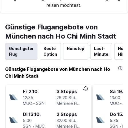
reisen möchtest.
Günstige Flugangebote von
München nach Ho Chi Minh Stadt
Günstigster
Beste
Nonstop
Last-
Nur
Flug
Option
Minute
Hinf
Günstige Flugangebote von München nach Ho
Chi Minh Stadt
Fr 2.10.
3 Stopps
Sa 19.9.
12:35
26:20 Std.
13:00
MUC
-
SGN
Mehrere Fluglinien
MUC
-
S
Di 13.10.
2 Stopps
Do 15.10
5:00
32:00 Std.
5:35
SGN
-
MUC
Mehrere Fluglinien
SGN
-
M