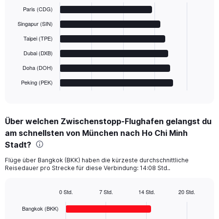
graphic.
chart
Paris (CDG)
with
6
Singapur (SIN)
bars.
Taipei (TPE)
The
Dubai (DXB)
chart
has
Doha (DOH)
1
Peking (PEK)
X
End
of
axis
interactive
displaying
chart
categories.
Über welchen Zwischenstopp-Flughafen gelangst du
Range:
am schnellsten von München nach Ho Chi Minh
6
categories.
Stadt?
The
chart
Flüge über Bangkok (BKK) haben die kürzeste durchschnittliche
Reisedauer pro Strecke für diese Verbindung: 14:08 Std..
has
1
Y
0 Std.
7 Std.
14 Std.
20 Std.
axis
Bar
Chart
displaying
graphic.
chart
Bangkok (BKK)
with
values.