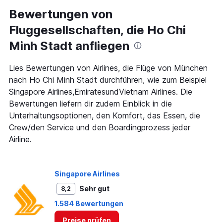
categories.
Range:
Bewertungen von
91
Fluggesellschaften, die Ho Chi
categories.
The
Minh Stadt anfliegen
chart
has
1
Lies Bewertungen von Airlines, die Flüge von München
Y
nach Ho Chi Minh Stadt durchführen, wie zum Beispiel
axis
Singapore Airlines,EmiratesundVietnam Airlines. Die
displaying
Bewertungen liefern dir zudem Einblick in die
values.
Range:
Unterhaltungsoptionen, den Komfort, das Essen, die
0
Crew/den Service und den Boardingprozess jeder
to
Airline.
1500.
Singapore Airlines
Sehr gut
8,2
1.584 Bewertungen
Preise prüfen