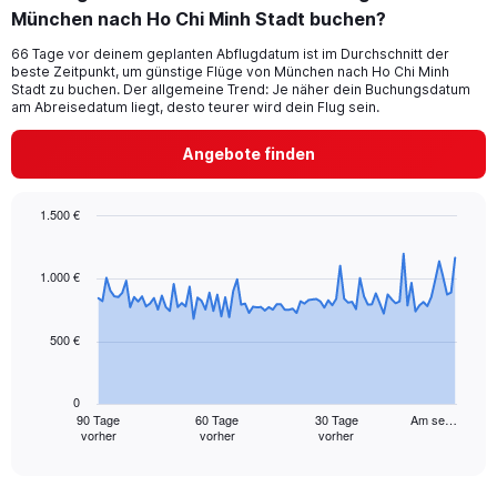
München nach Ho Chi Minh Stadt buchen?
1
categories.
66 Tage vor deinem geplanten Abflugdatum ist im Durchschnitt der
The
beste Zeitpunkt, um günstige Flüge von München nach Ho Chi Minh
chart
Stadt zu buchen. Der allgemeine Trend: Je näher dein Buchungsdatum
has
am Abreisedatum liegt, desto teurer wird dein Flug sein.
1
Y
Angebote finden
axis
displaying
values.
1.500 €
Range:
Chart
Chart
0
graphic.
with
to
91
1.000 €
15.
data
points.
500 €
The
chart
has
0
1
90 Tage
60 Tage
30 Tage
Am se…
vorher
vorher
vorher
X
End
of
axis
interactive
displaying
chart