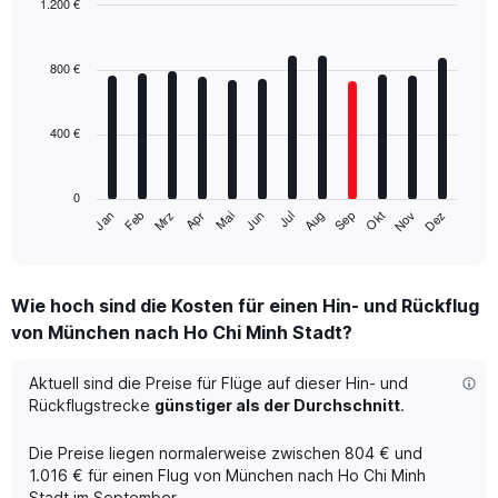
1.200 €
Bar
Chart
graphic.
chart
with
800 €
12
bars.
400 €
The
chart
has
0
1
Mrz
Jun
Sep
Dez
Jan
Apr
Jul
Okt
Feb
Mai
Aug
Nov
X
End
of
axis
interactive
displaying
chart
categories.
Wie hoch sind die Kosten für einen Hin- und Rückflug
Range:
von München nach Ho Chi Minh Stadt?
12
categories.
The
Aktuell sind die Preise für Flüge auf dieser Hin- und
chart
Rückflugstrecke
günstiger als der Durchschnitt
.
has
1
Die Preise liegen normalerweise zwischen 804 € und
Y
1.016 € für einen Flug von München nach Ho Chi Minh
axis
Stadt im September.