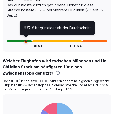
displaying
Das günstigste kürzlich gefundene Ticket für diese
values.
Range:
Strecke kostete 637 € bei Mehrere Fluglinien (7. Sept.–23.
0
Sept.).
to
1200.
637 € ist günstiger als der Durchschnitt
804 €
1.016 €
Welcher Flughafen wird zwischen München und Ho
Chi Minh Stadt am häufigsten für einen
Zwischenstopp genutzt?
Doha (DOH) ist bei SWOODOO-Nutzern der am häufigsten ausgewählte
Flughafen für Zwischenstopps auf dieser Strecke und erscheint in 21%
der Verbindungen für Hin- und Rückflug mit 1 Stopp.
Pie
Chart
graphic.
chart
with