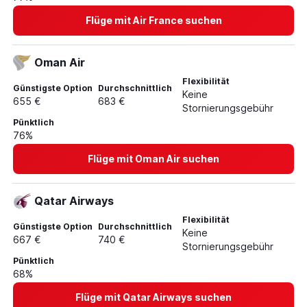
Flüge mit Air France suchen
Oman Air
Flexibilität
Günstigste Option
Durchschnittlich
Keine
655 €
683 €
Stornierungsgebühr
Pünktlich
76%
Flüge mit Oman Air suchen
Qatar Airways
Flexibilität
Günstigste Option
Durchschnittlich
Keine
667 €
740 €
Stornierungsgebühr
Pünktlich
68%
Flüge mit Qatar Airways suchen