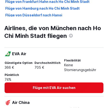
Flüge von Frankfurt Hahn nach Ho Chi Minh Stadt
Flüge von Hamburg nach Ho Chi Minh Stadt
Flüge von Düsseldorf nach Hanoi
Flüge von Hamburg nach Hanoi
Airlines, die von München nach Ho
Flüge von München nach Đà Nẵng
Chi Minh Stadt fliegen
Flüge von Nürnberg nach Hanoi
Flüge von Düsseldorf nach Đà Nẵng
Flüge von Stuttgart nach Hanoi
EVA Air
Flüge von Frankfurt am Main nach Phu Quoc
Flexibilität
Flüge von Hannover nach Ho Chi Minh Stadt
Günstigste Option
Durchschnittlich
Keine
366 €
705 €
Flüge von Köln nach Ho Chi Minh Stadt
Stornierungsgebühr
Pünktlich
Flüge von Bremen nach Hanoi
74%
Flüge von Stuttgart nach Ho Chi Minh Stadt
Flüge mit EVA Air suchen
Flüge von Köln nach Hanoi
Flüge von Nürnberg nach Ho Chi Minh Stadt
Air China
Flüge von Berlin nach Đà Nẵng