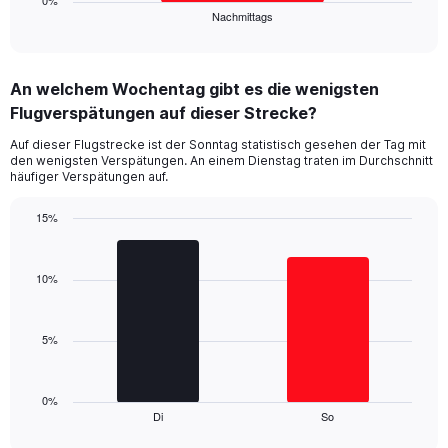
0%
Nachmittags
X
End
of
axis
interactive
displaying
chart
categories.
An welchem Wochentag gibt es die wenigsten
Range:
Flugverspätungen auf dieser Strecke?
1
categories.
Auf dieser Flugstrecke ist der Sonntag statistisch gesehen der Tag mit
The
den wenigsten Verspätungen. An einem Dienstag traten im Durchschnitt
chart
häufiger Verspätungen auf.
has
1
15%
Y
Bar
Chart
axis
graphic.
chart
displaying
with
10%
values.
2
Range:
bars.
0
5%
to
The
15.
chart
has
1
0%
Di
So
X
End
of
axis
interactive