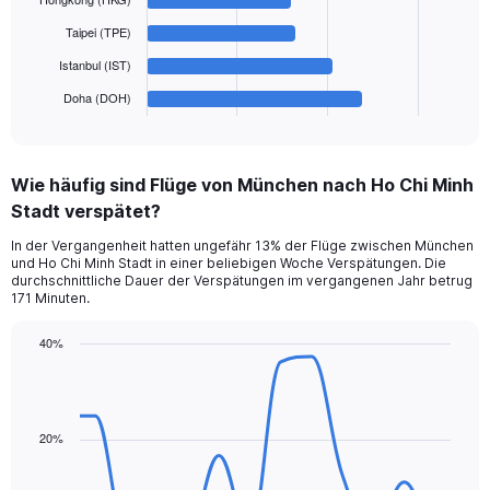
to
The
Taipei (TPE)
1200.
chart
has
Istanbul (IST)
1
Doha (DOH)
X
End
of
axis
interactive
displaying
chart
categories.
Wie häufig sind Flüge von München nach Ho Chi Minh
Range:
Stadt verspätet?
6
categories.
In der Vergangenheit hatten ungefähr 13% der Flüge zwischen München
The
und Ho Chi Minh Stadt in einer beliebigen Woche Verspätungen. Die
chart
durchschnittliche Dauer der Verspätungen im vergangenen Jahr betrug
has
171 Minuten.
1
Y
40%
axis
Line
Chart
displaying
graphic.
chart
values.
with
Range:
14
data
20%
0
points.
to
300.