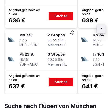
Angebot gefunden am
Angebot gefunde
04.08.
03.08.
Suchen
636 €
639 €
Mo 7.9.
2 Stopps
Do 24.9
8:45
34:55 Std.
14:25
MUC
-
SGN
Mehrere Fluglinien
MUC
-
S
Mi 23.9.
3 Stopps
Fr 16.10.
18:15
29:25 Std.
5:10
SGN
-
MUC
Mehrere Fluglinien
SGN
-
M
Angebot gefunden am
Angebot gefunde
03.08.
03.08.
Suchen
637 €
641 €
Suche nach Flügen von München