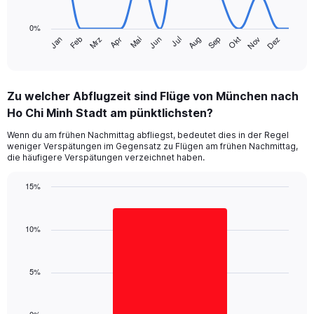
The
chart
0%
has
Jan
Feb
Mrz
Apr
Mai
Jun
Jul
Aug
Sep
Okt
Nov
Dez
1
End
of
X
interactive
axis
chart
displaying
Zu welcher Abflugzeit sind Flüge von München nach
categories.
Range:
Ho Chi Minh Stadt am pünktlichsten?
14
Wenn du am frühen Nachmittag abfliegst, bedeutet dies in der Regel
categories.
weniger Verspätungen im Gegensatz zu Flügen am frühen Nachmittag,
The
die häufigere Verspätungen verzeichnet haben.
chart
has
15%
1
Bar
Y
Chart
graphic.
chart
axis
with
10%
displaying
1
values.
bar.
Range:
0
5%
The
to
chart
40.
has
1