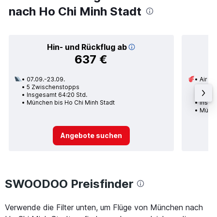
nach Ho Chi Minh Stadt
Hin- und Rückflug ab
637 €
07.09.-23.09.
Air Ch
5 Zwischenstopps
14.09.
Insgesamt 64:20 Std.
1 Zwi
München bis Ho Chi Minh Stadt
Insge
Münch
Angebote suchen
SWOODOO Preisfinder
Verwende die Filter unten, um Flüge von München nach