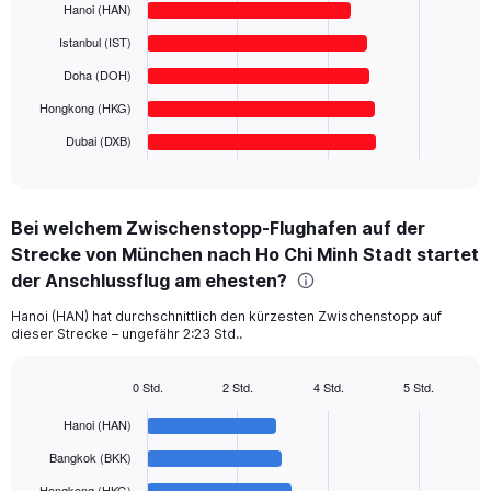
6
Hanoi (HAN)
Range:
bars.
0
Istanbul (IST)
to
The
Doha (DOH)
1000.
chart
has
Hongkong (HKG)
1
Dubai (DXB)
X
End
of
axis
interactive
displaying
chart
categories.
Bei welchem Zwischenstopp-Flughafen auf der
Range:
Strecke von München nach Ho Chi Minh Stadt startet
6
categories.
der Anschlussflug am ehesten?
The
chart
Hanoi (HAN) hat durchschnittlich den kürzesten Zwischenstopp auf
dieser Strecke – ungefähr 2:23 Std..
has
1
Y
0 Std.
2 Std.
4 Std.
5 Std.
axis
Bar
Chart
displaying
graphic.
chart
Hanoi (HAN)
with
values.
6
Bangkok (BKK)
Range:
bars.
0
Hongkong (HKG)