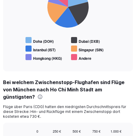
6
slices.
Doha (DOH)
Dubai (DXB)
Istanbul (IST)
Singapur (SIN)
Hongkong (HKG)
Andere
End
of
interactive
chart
Bei welchem Zwischenstopp-Flughafen sind Flüge
von München nach Ho Chi Minh Stadt am
günstigsten?
Flüge über Paris (CDG) hatten den niedrigsten Durchschnittspreis für
diese Strecke: Hin- und Rückflüge mit einem Zwischenstopp dort
kosteten etwa 730 €.
0
250 €
500 €
750 €
1.000 €
Bar
Chart