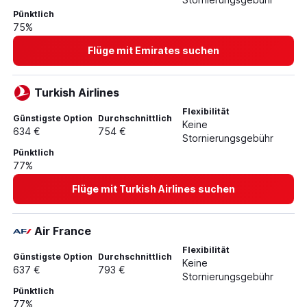
Flüge von Berlin nach Phu Quoc
Pünktlich
Flüge von Frankfurt am Main nach Dong Hoi
75%
Flüge von Düsseldorf nach Nha Trang
Flüge mit Emirates suchen
Flüge von Frankfurt am Main nach Dalat
Flüge von Hannover nach Đà Nẵng
Turkish Airlines
Flüge von München nach Hải Phòng
Flexibilität
Günstigste Option
Durchschnittlich
Flüge von München nach Nha Trang
Keine
634 €
754 €
Stornierungsgebühr
Flüge von Nürnberg nach Đà Nẵng
Pünktlich
Flüge von Düsseldorf nach Huế
77%
Flüge mit Turkish Airlines suchen
Air France
Flexibilität
Günstigste Option
Durchschnittlich
Keine
637 €
793 €
Stornierungsgebühr
Pünktlich
77%