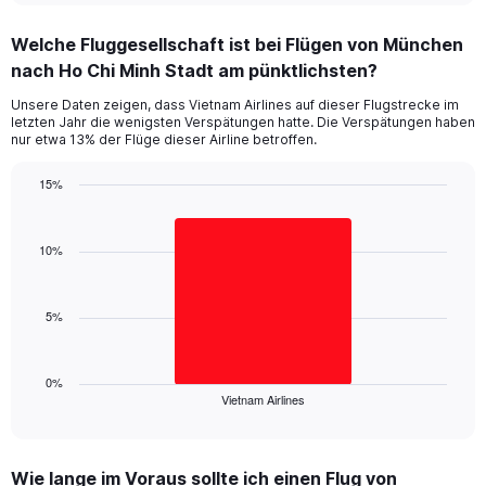
displaying
chart
categories.
Welche Fluggesellschaft ist bei Flügen von München
Range:
nach Ho Chi Minh Stadt am pünktlichsten?
2
categories.
Unsere Daten zeigen, dass Vietnam Airlines auf dieser Flugstrecke im
The
letzten Jahr die wenigsten Verspätungen hatte. Die Verspätungen haben
chart
nur etwa 13% der Flüge dieser Airline betroffen.
has
1
15%
Y
Bar
Chart
axis
graphic.
chart
displaying
with
10%
values.
1
Range:
bar.
0
5%
to
The
15.
chart
has
1
0%
Vietnam Airlines
X
End
of
axis
interactive
displaying
chart
categories.
Wie lange im Voraus sollte ich einen Flug von
Range: