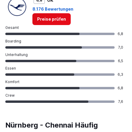
OK
6,8
8.176 Bewertungen
Preise prüfen
Gesamt
6,8
Boarding
7,0
Unterhaltung
6,5
Essen
6,3
Komfort
6,8
Crew
7,6
Nürnberg - Chennai Häufig