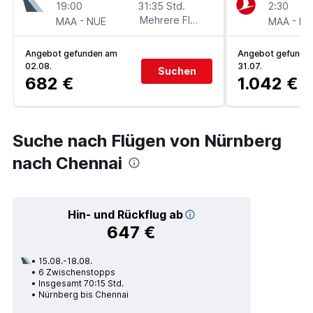
19:00
31:35 Std.
2:30
-
Mehrere Fluglinien
-
MAA
NUE
MAA
NU
Angebot gefunden am
Angebot gefunde
02.08.
31.07.
Suchen
682 €
1.042 €
Suche nach Flügen von Nürnberg
nach Chennai
Hin- und Rückflug ab
647 €
15.08.-18.08.
6 Zwischenstopps
Insgesamt 70:15 Std.
Nürnberg bis Chennai