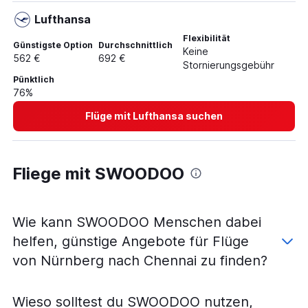
Flüge von Köln nach Chennai
Lufthansa
Flüge von Hamburg nach Coimbatore
Flexibilität
Flüge von Stuttgart nach Coimbatore
Günstigste Option
Durchschnittlich
Keine
562 €
692 €
Flüge von Berlin nach Madurai
Stornierungsgebühr
Pünktlich
Flüge von Dresden nach Chennai
76%
Flüge von Berlin nach Tuticorin
Flüge mit Lufthansa suchen
Flüge von Hamburg nach Tuticorin
Flüge von Friedrichshafen nach Chennai
Flüge von Köln nach Madurai
Fliege mit SWOODOO
Flüge von Leipzig nach Coimbatore
Flüge von Dresden nach Coimbatore
Wie kann SWOODOO Menschen dabei
helfen, günstige Angebote für Flüge
von Nürnberg nach Chennai zu finden?
Wieso solltest du SWOODOO nutzen,