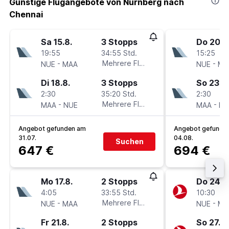
Günstige Flugangebote von Nürnberg nach
Chennai
Sa 15.8.
3 Stopps
Do 20.8
19:55
34:55 Std.
15:25
-
Mehrere Fluglinien
-
NUE
MAA
NUE
MA
Di 18.8.
3 Stopps
So 23.8.
2:30
35:20 Std.
2:30
-
Mehrere Fluglinien
-
MAA
NUE
MAA
NU
Angebot gefunden am
Angebot gefunde
31.07.
04.08.
Suchen
647 €
694 €
Mo 17.8.
2 Stopps
Do 24.9
4:05
33:55 Std.
10:30
-
Mehrere Fluglinien
-
NUE
MAA
NUE
MA
Fr 21.8.
2 Stopps
So 27.9.