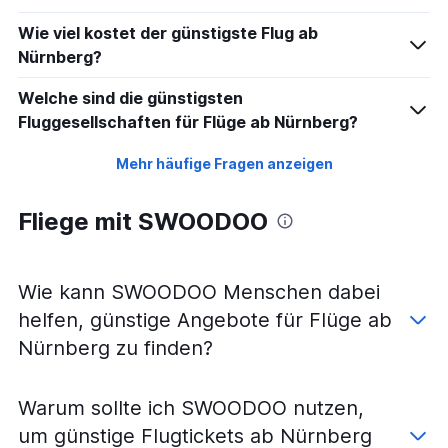
Flüge mit Vueling von Nürnberg nach Barcelona-El Prat
Wie viel kostet der günstigste Flug ab
Flüge mit Pegasus Airlines von Nürnberg nach Antalya
Nürnberg?
Flüge mit Corendon Airlines Europe von Nürnberg nach
Hurghada
Welche sind die günstigsten
Flüge mit Ryanair von Nürnberg nach Granadilla de
Fluggesellschaften für Flüge ab Nürnberg?
Abona
Flüge mit SunExpress von Nürnberg nach Izmir
Mehr häufige Fragen anzeigen
Flüge mit Ryanair von Nürnberg nach Chania
Flüge mit Corendon Airlines von Nürnberg nach
Fliege mit SWOODOO
Heraklion
Flüge mit Lufthansa von Nürnberg nach Barcelona-El
Prat
Wie kann SWOODOO Menschen dabei
Flüge mit Air Cairo von Nürnberg nach Hurghada
helfen, günstige Angebote für Flüge ab
Flüge mit Lufthansa von Nürnberg nach New York
Nürnberg zu finden?
Flüge mit Thai Airways von Nürnberg nach Bangkok-
Suvarnabhumi
Warum sollte ich SWOODOO nutzen,
um günstige Flugtickets ab Nürnberg