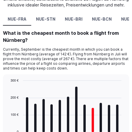
inklusive idealer Reisezeiten, Preisentwicklungen und mehr.
NUE-FRA
NUE-STN
NUE-BRI
NUE-BCN
NUE-
What is the cheapest month to book a flight from
Nürnberg?
Currently, September is the cheapest month in which you can book a
flight from Nürnberg (average of 142 €). Flying from Nürnberg in Juli will
prove the most costly (average of 267 €). There are multiple factors that
influence the price of a flight so comparing airlines, departure airports
and times can help keep costs down.
300 €
Bar
Chart
graphic.
chart
with
200 €
12
bars.
100 €
The
chart
has
0