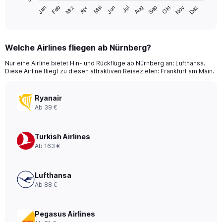
1
Mrz
Jun
Sep
Dez
Jan
Apr
Jul
Okt
Feb
Mai
Aug
Nov
X
End
of
axis
interactive
displaying
chart
categories.
Welche Airlines fliegen ab Nürnberg?
Range:
12
Nur eine Airline bietet Hin- und Rückflüge ab Nürnberg an: Lufthansa.
categories.
Diese Airline fliegt zu diesen attraktiven Reisezielen: Frankfurt am Main.
The
chart
has
Ryanair
1
Ab 39 €
Y
axis
displaying
Turkish Airlines
values.
Ab 163 €
Range:
0
to
Lufthansa
300.
Ab 88 €
Pegasus Airlines