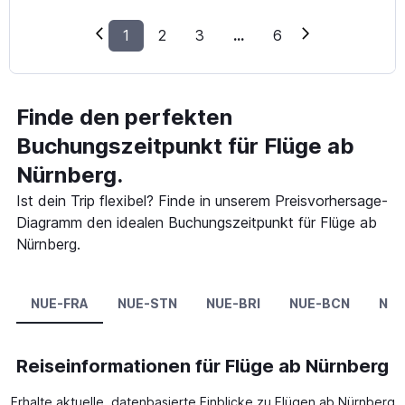
1
2
3
...
6
Finde den perfekten
Buchungszeitpunkt für Flüge ab
Nürnberg.
Ist dein Trip flexibel? Finde in unserem Preisvorhersage-
Diagramm den idealen Buchungszeitpunkt für Flüge ab
Nürnberg.
NUE-FRA
NUE-STN
NUE-BRI
NUE-BCN
NUE
Reiseinformationen für Flüge ab Nürnberg
Erhalte aktuelle, datenbasierte Einblicke zu Flügen ab Nürnberg