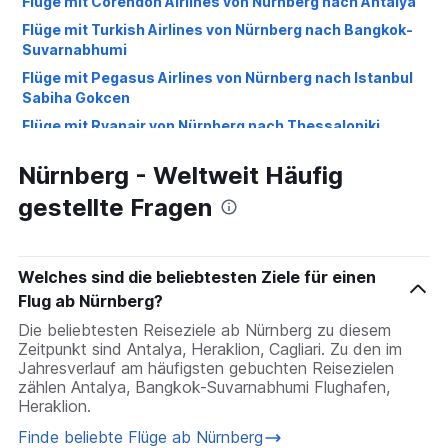
Flüge mit Corendon Airlines von Nürnberg nach Antalya
Flüge mit Turkish Airlines von Nürnberg nach Bangkok-
Suvarnabhumi
Flüge mit Pegasus Airlines von Nürnberg nach Istanbul
Sabiha Gokcen
Flüge mit Ryanair von Nürnberg nach Thessaloniki
Flüge mit Condor von Nürnberg nach Palma de Mallorca
Nürnberg - Weltweit Häufig
Flüge mit Corendon Airlines Europe von Nürnberg nach
gestellte Fragen
Heraklion
Flüge mit Ryanair von Nürnberg nach Málaga
Flüge mit Wizz Air von Nürnberg nach Tirana
Welches sind die beliebtesten Ziele für einen
Flüge mit KLM von Nürnberg nach Amsterdam
Flug ab Nürnberg?
Flüge mit Air France von Nürnberg nach Paris
Die beliebtesten Reiseziele ab Nürnberg zu diesem
Flüge mit SunExpress von Nürnberg nach Antalya
Zeitpunkt sind Antalya, Heraklion, Cagliari. Zu den im
Jahresverlauf am häufigsten gebuchten Reisezielen
Flüge mit Ryanair von Nürnberg nach Palermo
zählen Antalya, Bangkok-Suvarnabhumi Flughafen,
Flüge mit Ryanair von Nürnberg nach Cagliari
Heraklion.
Flüge mit Ryanair von Nürnberg nach Faro
Finde beliebte Flüge ab Nürnberg