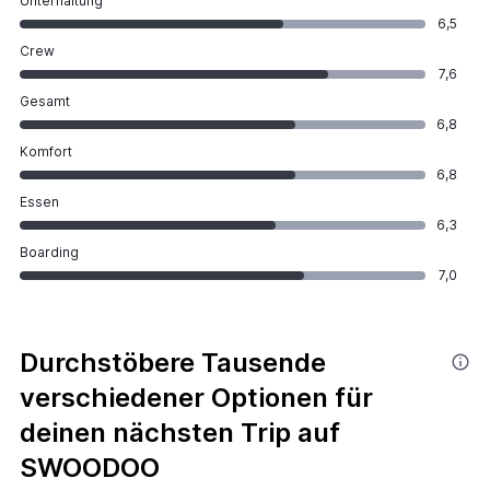
Unterhaltung
6,5
Crew
7,6
Gesamt
6,8
Komfort
6,8
Essen
6,3
Boarding
7,0
Durchstöbere Tausende
verschiedener Optionen für
deinen nächsten Trip auf
SWOODOO