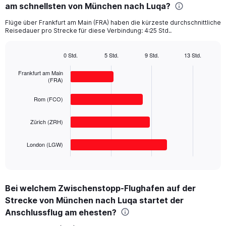
am schnellsten von München nach Luqa?
4
categories.
Flüge über Frankfurt am Main (FRA) haben die kürzeste durchschnittliche
The
Reisedauer pro Strecke für diese Verbindung: 4:25 Std..
chart
has
1
0 Std.
5 Std.
9 Std.
13 Std.
Bar
Y
Chart
graphic.
chart
axis
Frankfurt am Main
with
(FRA)
displaying
4
values.
bars.
Rom (FCO)
Range:
0
The
to
Zürich (ZRH)
chart
800.
has
1
London (LGW)
X
End
of
axis
interactive
displaying
chart
categories.
Bei welchem Zwischenstopp-Flughafen auf der
Range:
Strecke von München nach Luqa startet der
4
categories.
Anschlussflug am ehesten?
The