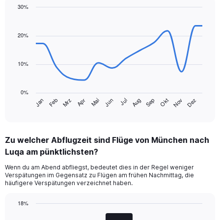
1
30%
Y
Line
Chart
axis
graphic.
chart
displaying
with
20%
values.
14
Range:
data
points.
0
10%
to
The
450.
chart
0%
has
Jan
Feb
Mrz
Apr
Mai
Jun
Jul
Aug
Sep
Okt
Nov
Dez
1
End
of
X
interactive
axis
chart
displaying
Zu welcher Abflugzeit sind Flüge von München nach
categories.
Range:
Luqa am pünktlichsten?
14
Wenn du am Abend abfliegst, bedeutet dies in der Regel weniger
categories.
Verspätungen im Gegensatz zu Flügen am frühen Nachmittag, die
The
häufigere Verspätungen verzeichnet haben.
chart
has
18%
1
Bar
Y
Chart