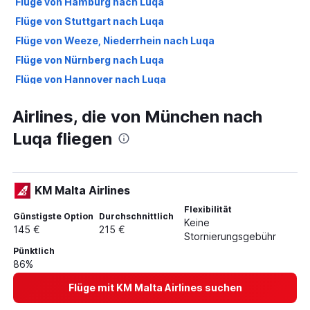
Flüge von Hamburg nach Luqa
Flüge von Stuttgart nach Luqa
Flüge von Weeze, Niederrhein nach Luqa
Flüge von Nürnberg nach Luqa
Flüge von Hannover nach Luqa
Flüge von Bremen nach Luqa
Airlines, die von München nach
Flüge von Leipzig nach Luqa
Luqa fliegen
Flüge von Dresden nach Luqa
Flüge von Karlsruhe nach Luqa
Flüge von Dortmund nach Luqa
KM Malta Airlines
Flüge von Münster nach Luqa
Flexibilität
Flüge von Friedrichshafen nach Luqa
Günstigste Option
Durchschnittlich
Keine
145 €
215 €
Flüge von Saarbrücken nach Luqa
Stornierungsgebühr
Pünktlich
Flüge von Erfurt nach Luqa
86%
Flüge von Paderborn nach Luqa
Flüge mit KM Malta Airlines suchen
Flüge von Sylt nach Luqa