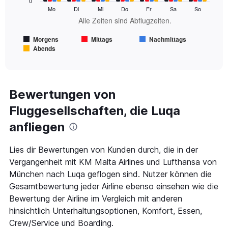
0
series.
Mo
Di
Mi
Do
Fr
Sa
So
Alle Zeiten sind Abflugzeiten.
The
chart
Morgens
Mittags
Nachmittags
has
Abends
1
End
of
X
interactive
axis
chart
displaying
Alle
Bewertungen von
Zeiten
Fluggesellschaften, die Luqa
sind
Abflugzeiten..
anfliegen
Range:
7
categories.
Lies dir Bewertungen von Kunden durch, die in der
The
Vergangenheit mit KM Malta Airlines und Lufthansa von
chart
München nach Luqa geflogen sind. Nutzer können die
has
Gesamtbewertung jeder Airline ebenso einsehen wie die
1
Y
Bewertung der Airline im Vergleich mit anderen
axis
hinsichtlich Unterhaltungsoptionen, Komfort, Essen,
displaying
Crew/Service und Boarding.
values.