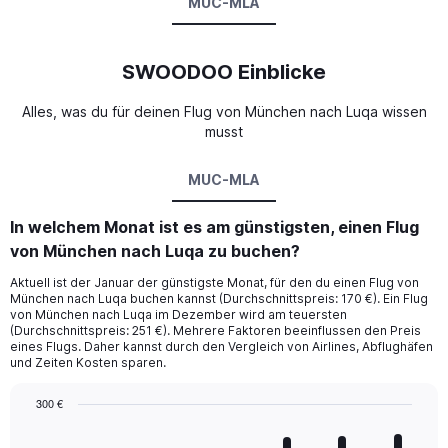
MUC-MLA
SWOODOO Einblicke
Alles, was du für deinen Flug von München nach Luqa wissen
musst
MUC-MLA
In welchem Monat ist es am günstigsten, einen Flug
von München nach Luqa zu buchen?
Aktuell ist der Januar der günstigste Monat, für den du einen Flug von
München nach Luqa buchen kannst (Durchschnittspreis: 170 €). Ein Flug
von München nach Luqa im Dezember wird am teuersten
(Durchschnittspreis: 251 €). Mehrere Faktoren beeinflussen den Preis
eines Flugs. Daher kannst durch den Vergleich von Airlines, Abflughäfen
und Zeiten Kosten sparen.
300 €
Bar
Chart
graphic.
chart