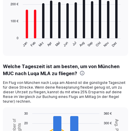
with
200 €
12
bars.
100 €
The
chart
has
0
1
Mrz
Jun
Sep
Dez
Jan
Apr
Jul
Okt
Feb
Mai
Aug
Nov
X
End
of
axis
interactive
displaying
chart
categories.
Welche Tageszeit ist am besten, um von München
Range:
MUC nach Luqa MLA zu fliegen?
12
categories.
Ein Flug von München nach Luqa am Abend ist die günstigste Tageszeit
The
für diese Strecke. Wenn deine Reiseplanung flexibel genug ist, um zu
chart
dieser Uhrzeit zu fliegen, kannst du mit etwa 25% Ersparnis auf deine
has
Reise im Vergleich zur Buchung eines Flugs am Mittag (in der Regel
1
teurer) rechnen.
Y
axis
30
360 €
displaying
Combination
Chart
Number of
Avg. Price
values.
20
300 €
graphic.
chart
flights
Range:
with