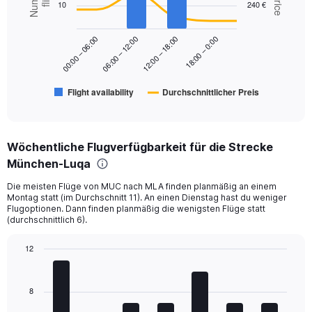
10
240 €
2
0
data
to
series.
300.
18:00 – 0:00
00:00 – 06:00
06:00 – 12:00
12:00 – 18:00
The
chart
has
Flight availability
Durchschnittlicher Preis
1
End
of
X
interactive
axis
chart
displaying
Wöchentliche Flugverfügbarkeit für die Strecke
categories.
Range:
München-Luqa
6
Die meisten Flüge von MUC nach MLA finden planmäßig an einem
categories.
Montag statt (im Durchschnitt 11). An einen Dienstag hast du weniger
The
Flugoptionen. Dann finden planmäßig die wenigsten Flüge statt
chart
(durchschnittlich 6).
has
2
12
Y
Bar
Chart
axes
graphic.
chart
displaying
with
8
Avg.
7
Price
bars.