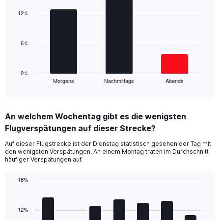
graphic.
chart
axis
with
12%
displaying
3
values.
bars.
Range:
0
6%
The
to
chart
30.
has
1
0%
Morgens
Nachmittags
Abends
X
End
of
axis
interactive
displaying
chart
categories.
An welchem Wochentag gibt es die wenigsten
Range:
Flugverspätungen auf dieser Strecke?
3
categories.
Auf dieser Flugstrecke ist der Dienstag statistisch gesehen der Tag mit
The
den wenigsten Verspätungen. An einem Montag traten im Durchschnitt
chart
häufiger Verspätungen auf.
has
1
18%
Y
Bar
Chart
axis
graphic.
chart
displaying
with
12%
values.
7