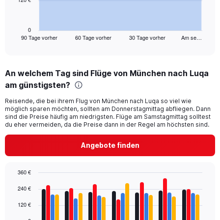
The
chart
has
1
0
90 Tage vorher
60 Tage vorher
30 Tage vorher
Am se…
X
End
of
axis
interactive
displaying
chart
categories.
An welchem Tag sind Flüge von München nach Luqa
Range:
am günstigsten?
91
categories.
Reisende, die bei ihrem Flug von München nach Luqa so viel wie
The
möglich sparen möchten, sollten am Donnerstagmittag abfliegen. Dann
chart
sind die Preise häufig am niedrigsten. Flüge am Samstagmittag solltest
has
du eher vermeiden, da die Preise dann in der Regel am höchsten sind.
1
Y
Angebote finden
axis
displaying
values.
360 €
Range:
Bar
Chart
0
240 €
graphic.
chart
to
with
120 €
360.
4
data