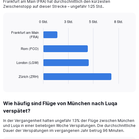
chart
Frankfurt am Main (FRA) hat durchschnittlich den kürzesten
Zwischenstopp auf dieser Strecke – ungefähr 1:25 Std..
has
1
Y
0 Std.
3 Std.
5 Std.
8 Std.
axis
Bar
Chart
displaying
graphic.
chart
Frankfurt am Main
with
values.
(FRA)
4
Range:
bars.
0
Rom (FCO)
to
The
750.
London (LGW)
chart
has
1
Zürich (ZRH)
X
End
of
axis
interactive
displaying
chart
categories.
Wie häufig sind Flüge von München nach Luqa
Range:
verspätet?
4
categories.
In der Vergangenheit hatten ungefähr 13% der Flüge zwischen München
The
und Luqa in einer beliebigen Woche Verspätungen. Die durchschnittliche
chart
Dauer der Verspätungen im vergangenen Jahr betrug 96 Minuten.
has