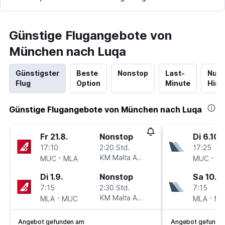
Günstige Flugangebote von
München nach Luqa
Günstigster
Beste
Nonstop
Last-
Nur
Flug
Option
Minute
Hinf
Günstige Flugangebote von München nach Luqa
Fr 21.8.
Nonstop
Di 6.10.
17:10
2:20 Std.
17:25
-
KM Malta Airlines
-
MUC
MLA
MUC
M
Di 1.9.
Nonstop
Sa 10.10
7:15
2:30 Std.
7:15
-
KM Malta Airlines
-
MLA
MUC
MLA
M
Angebot gefunden am
Angebot gefunde