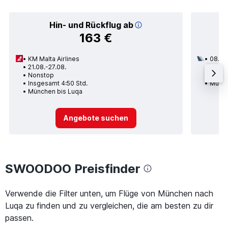
Hin- und Rückflug ab
163 €
KM Malta Airlines
08.09
21.08.-27.08.
1 Zwi
Nonstop
Insge
Insgesamt 4:50 Std.
Münch
München bis Luqa
Angebote suchen
SWOODOO Preisfinder
Verwende die Filter unten, um Flüge von München nach
Luqa zu finden und zu vergleichen, die am besten zu dir
passen.