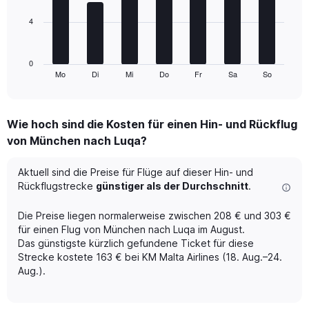
and
Number
4
The
of
chart
flights.
has
1
0
Mo
Di
Mi
Do
Fr
Sa
So
X
End
of
axis
interactive
displaying
chart
categories.
Wie hoch sind die Kosten für einen Hin- und Rückflug
Range:
von München nach Luqa?
7
categories.
The
Aktuell sind die Preise für Flüge auf dieser Hin- und
chart
Rückflugstrecke
günstiger als der Durchschnitt
.
has
1
Die Preise liegen normalerweise zwischen 208 € und 303 €
Y
für einen Flug von München nach Luqa im August.
axis
Das günstigste kürzlich gefundene Ticket für diese
displaying
Strecke kostete 163 € bei KM Malta Airlines (18. Aug.–24.
values.
Range:
Aug.).
0
to