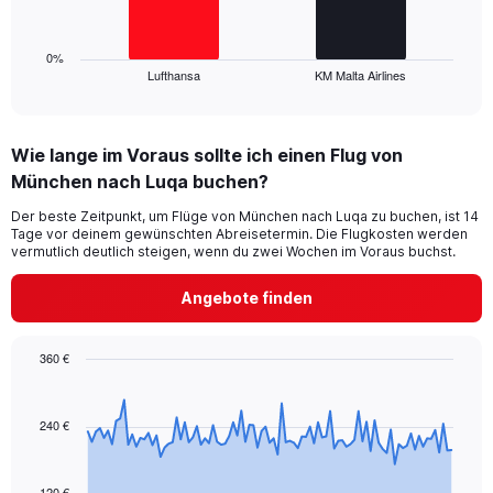
18.
chart
has
1
0%
Lufthansa
KM Malta Airlines
X
End
of
axis
interactive
displaying
chart
categories.
Wie lange im Voraus sollte ich einen Flug von
Range:
München nach Luqa buchen?
2
categories.
Der beste Zeitpunkt, um Flüge von München nach Luqa zu buchen, ist 14
The
Tage vor deinem gewünschten Abreisetermin. Die Flugkosten werden
chart
vermutlich deutlich steigen, wenn du zwei Wochen im Voraus buchst.
has
1
Angebote finden
Y
axis
displaying
360 €
values.
Chart
Chart
Range:
graphic.
with
0
91
240 €
to
data
15.
points.
120 €