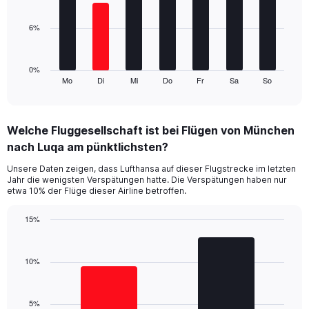
Range:
bars.
0
6%
to
The
18.
chart
has
1
0%
Mo
Di
Mi
Do
Fr
Sa
So
X
End
of
axis
interactive
displaying
chart
categories.
Welche Fluggesellschaft ist bei Flügen von München
Range:
nach Luqa am pünktlichsten?
7
categories.
Unsere Daten zeigen, dass Lufthansa auf dieser Flugstrecke im letzten
The
Jahr die wenigsten Verspätungen hatte. Die Verspätungen haben nur
chart
etwa 10% der Flüge dieser Airline betroffen.
has
1
15%
Y
Bar
Chart
axis
graphic.
chart
displaying
with
10%
values.
2
Range:
bars.
0
5%
to
The