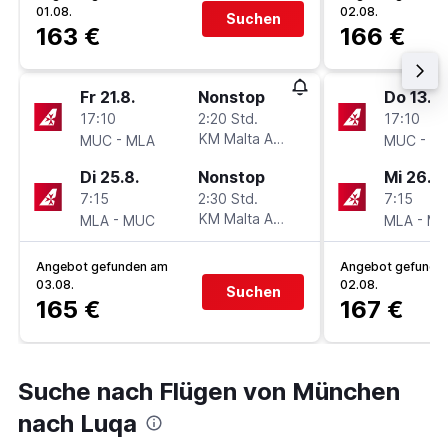
01.08.
02.08.
Suchen
163 €
166 €
Fr 21.8.
Nonstop
Do 13.8.
17:10
2:20 Std.
17:10
-
KM Malta Airlines
-
MUC
MLA
MUC
M
Di 25.8.
Nonstop
Mi 26.8.
7:15
2:30 Std.
7:15
-
KM Malta Airlines
-
MLA
MUC
MLA
M
Angebot gefunden am
Angebot gefunde
03.08.
02.08.
Suchen
165 €
167 €
Suche nach Flügen von München
nach Luqa