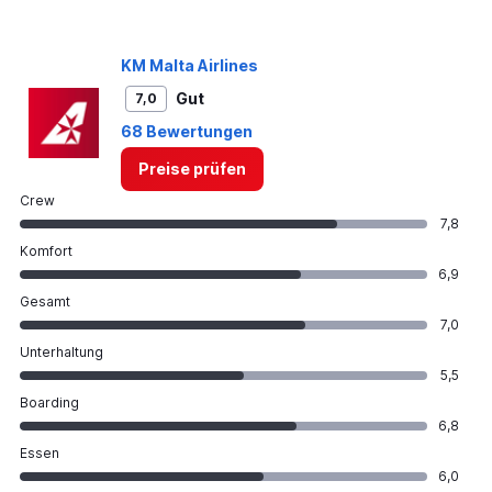
Range:
0
to
KM Malta Airlines
360.
Gut
7,0
68 Bewertungen
Preise prüfen
Crew
7,8
Komfort
6,9
Gesamt
7,0
Unterhaltung
5,5
Boarding
6,8
Essen
6,0