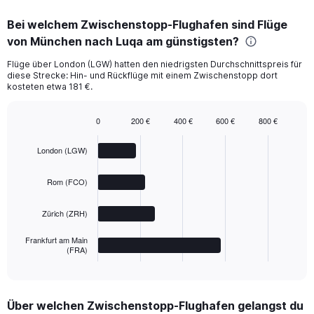
chart
Bei welchem Zwischenstopp-Flughafen sind Flüge
von München nach Luqa am günstigsten?
Flüge über London (LGW) hatten den niedrigsten Durchschnittspreis für
diese Strecke: Hin- und Rückflüge mit einem Zwischenstopp dort
kosteten etwa 181 €.
0
200 €
400 €
600 €
800 €
Bar
Chart
graphic.
chart
London (LGW)
with
4
bars.
Rom (FCO)
The
Zürich (ZRH)
chart
has
Frankfurt am Main
1
(FRA)
X
End
of
axis
interactive
displaying
chart
categories.
Über welchen Zwischenstopp-Flughafen gelangst du
Range: