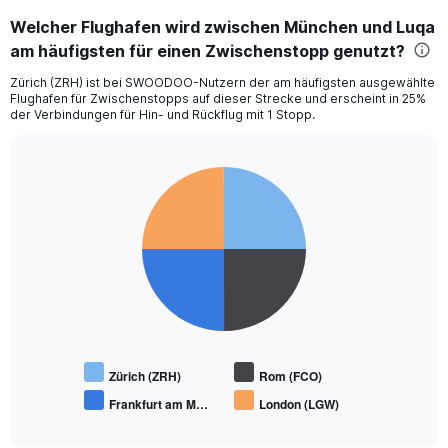
12.
Welcher Flughafen wird zwischen München und Luqa
am häufigsten für einen Zwischenstopp genutzt?
Zürich (ZRH) ist bei SWOODOO-Nutzern der am häufigsten ausgewählte
Flughafen für Zwischenstopps auf dieser Strecke und erscheint in 25%
der Verbindungen für Hin- und Rückflug mit 1 Stopp.
Pie
Chart
graphic.
chart
with
4
slices.
Zürich (ZRH)
Rom (FCO)
Frankfurt am M…
London (LGW)
End
of
interactive