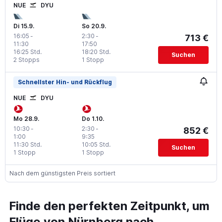
NUE
DYU
Di 15.9.
So 20.9.
16:05
-
2:30
-
713 €
11:30
17:50
16:25 Std.
18:20 Std.
Suchen
2 Stopps
1 Stopp
Schnellster Hin- und Rückflug
NUE
DYU
Mo 28.9.
Do 1.10.
10:30
-
2:30
-
852 €
1:00
9:35
11:30 Std.
10:05 Std.
Suchen
1 Stopp
1 Stopp
Nach dem günstigsten Preis sortiert
Finde den perfekten Zeitpunkt, um
Flüge von Nürnberg nach