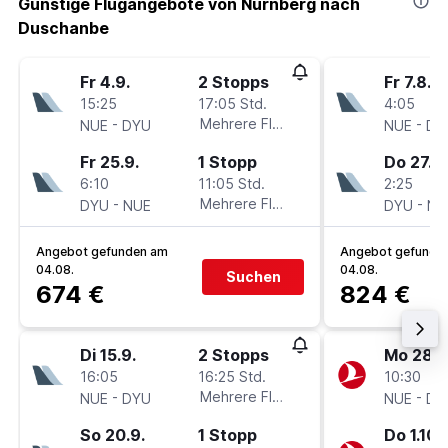
Günstige Flugangebote von Nürnberg nach
Duschanbe
Fr 4.9.
2 Stopps
Fr 7.8.
15:25
17:05 Std.
4:05
-
Mehrere Fluglinien
-
NUE
DYU
NUE
DY
Fr 25.9.
1 Stopp
Do 27.8.
6:10
11:05 Std.
2:25
-
Mehrere Fluglinien
-
DYU
NUE
DYU
NU
Angebot gefunden am
Angebot gefunde
04.08.
04.08.
Suchen
674 €
824 €
Di 15.9.
2 Stopps
Mo 28.9
16:05
16:25 Std.
10:30
-
Mehrere Fluglinien
-
NUE
DYU
NUE
DY
So 20.9.
1 Stopp
Do 1.10.