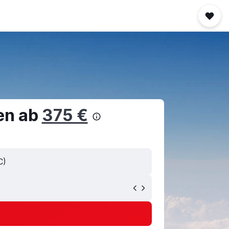
en ab
375 €