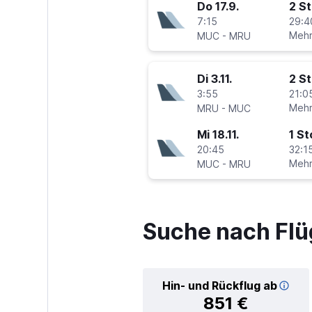
Do 17.9.
2 S
7:15
29:4
-
Mehr
MUC
MRU
Di 3.11.
2 S
3:55
21:0
-
Mehr
MRU
MUC
Mi 18.11.
1 S
20:45
32:15
-
Mehr
MUC
MRU
Suche nach Flü
Hin- und Rückflug ab
851 €