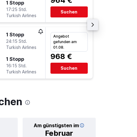
964 €
1 Stopp
Do 17.9
17:25 Std.
14:55
Suchen
Turkish Airlines
-
MUC
M
1 Stopp
Di 1.9.
Angebot
24:15 Std.
21:50
gefunden am
Turkish Airlines
-
01.08.
MRU
M
968 €
1 Stopp
Fr 18.9.
16:15 Std.
20:10
Suchen
Turkish Airlines
-
MUC
M
nchen
Am günstigsten im
Durchschnitt
Februar
1.1