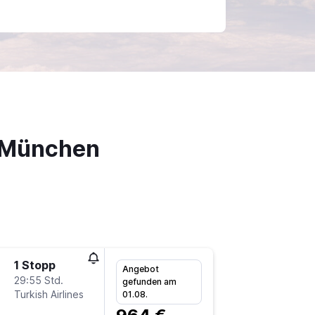
h München
1 Stopp
Do 10.9
Angebot
29:55 Std.
7:50
gefunden am
Turkish Airlines
-
01.08.
MRU
M