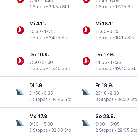
7:50
-
11:45
10:40
-
6:05
1 Stopp
29:55 Std.
1 Stopp
17:25 Std.
Mi 4.11.
Mi 18.11.
20:30
-
17:45
11:00
-
6:15
1 Stopp
24:15 Std.
1 Stopp
16:15 Std.
Do 10.9.
Do 17.9.
7:50
-
21:30
14:55
-
12:35
1 Stopp
15:40 Std.
1 Stopp
19:40 Std.
Di 1.9.
Fr 18.9.
21:50
-
6:35
20:10
-
8:30
2 Stopps
34:45 Std.
3 Stopps
34:20 Std
Mo 17.8.
So 23.8.
9:30
-
15:30
9:00
-
15:05
3 Stopps
32:00 Std.
2 Stopps
28:05 Std