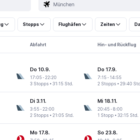
ug
Stopps
Flughäfen
Zeiten
Da
Abfahrt
Hin- und Rückflug
Do 10.9.
Do 17.9.
17:05
-
22:20
7:15
-
14:55
3 Stopps
31:15 Std.
2 Stopps
29:40 Std
Di 3.11.
Mi 18.11.
3:55
-
22:00
20:45
-
8:00
2 Stopps
21:05 Std.
1 Stopp
32:15 Std.
Mo 17.8.
So 23.8.