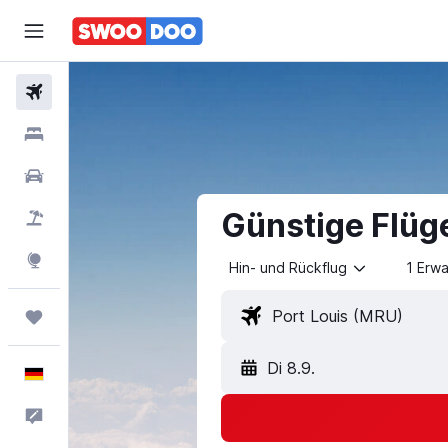
Flüge
Hotels
Mietwagen
Günstige Flüg
Pauschalreisen
Explore
Hin- und Rückflug
1 Erw
Trips
Di 8.9.
Deutsch
Feedback