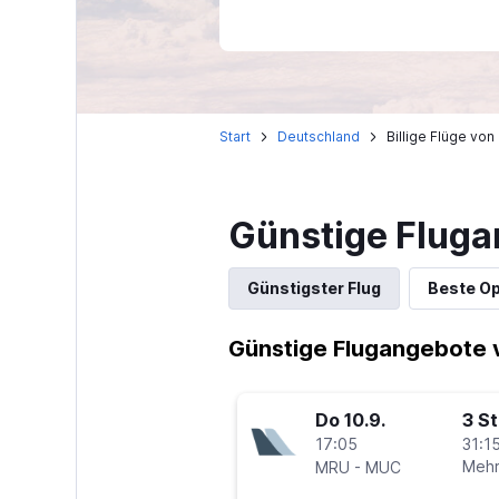
Start
Deutschland
Billige Flüge vo
Günstige Fluga
Günstigster Flug
Beste Op
Günstige Flugangebote 
Do 10.9.
3 S
17:05
31:15
-
Mehr
MRU
MUC