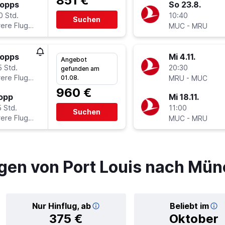
851 €
topps
So 23.8.
0 Std.
10:40
Suchen
ere Fluglinien
-
MUC
MRU
topps
Mi 4.11.
Angebot
5 Std.
20:30
gefunden am
ere Fluglinien
-
01.08.
MRU
MUC
960 €
topp
Mi 18.11.
 Std.
11:00
Suchen
ere Fluglinien
-
MUC
MRU
gen von Port Louis nach Mü
Nur Hinflug, ab
Beliebt im
375 €
Oktober