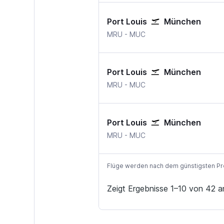
Port Louis
München
MRU
-
MUC
Port Louis
München
MRU
-
MUC
Port Louis
München
MRU
-
MUC
Flüge werden nach dem günstigsten Preis
Zeigt Ergebnisse 1–10 von 42 a