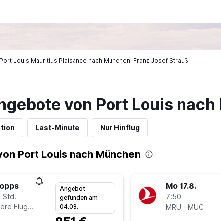
n Port Louis Mauritius Plaisance nach München–Franz Josef Strauß
ngebote von Port Louis nac
tion
Last-Minute
Nur Hinflug
von Port Louis nach München
topps
Mo 17.8.
Angebot
 Std.
7:50
gefunden am
ere Fluglinien
-
04.08.
MRU
MUC