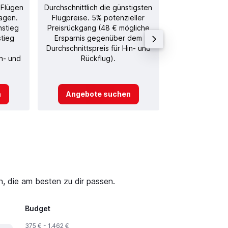
 Flügen
Durchschnittlich die günstigsten
Durchschnitt
agen.
Flugpreise. 5% potenzieller
Rückflug in
nstieg
Preisrückgang (48 € mögliche
stieg
Ersparnis gegenüber dem
Durchschnittspreis für Hin- und
in- und
Rückflug).
n
Angebote suchen
Angebot
, die am besten zu dir passen.
Budget
375 € - 1.462 €