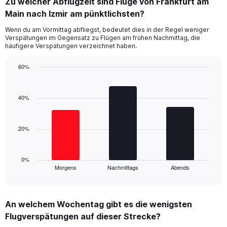
Zu welcher Abflugzeit sind Flüge von Frankfurt am
categories.
Range:
Main nach Izmir am pünktlichsten?
14
Wenn du am Vormittag abfliegst, bedeutet dies in der Regel weniger
categories.
Verspätungen im Gegensatz zu Flügen am frühen Nachmittag, die
The
häufigere Verspätungen verzeichnet haben.
chart
has
60%
1
Bar
Y
Chart
graphic.
chart
axis
with
40%
displaying
3
values.
bars.
Range:
0
20%
The
to
chart
80.
has
1
0%
Morgens
Nachmittags
Abends
X
End
of
axis
interactive
displaying
chart
categories.
An welchem Wochentag gibt es die wenigsten
Range:
Flugverspätungen auf dieser Strecke?
3
categories.