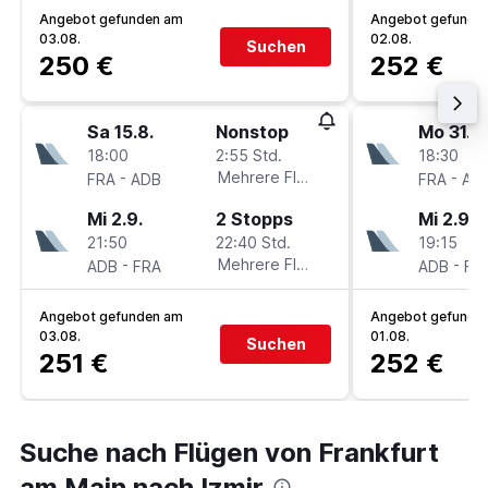
Angebot gefunden am
Angebot gefunde
03.08.
02.08.
Suchen
250 €
252 €
Sa 15.8.
Nonstop
Mo 31.8.
18:00
2:55 Std.
18:30
-
Mehrere Fluglinien
-
FRA
ADB
FRA
AD
Mi 2.9.
2 Stopps
Mi 2.9.
21:50
22:40 Std.
19:15
-
Mehrere Fluglinien
-
ADB
FRA
ADB
FR
Angebot gefunden am
Angebot gefunde
03.08.
01.08.
Suchen
251 €
252 €
Suche nach Flügen von Frankfurt
am Main nach Izmir