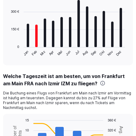
Bar
Chart
graphic.
chart
with
300 €
12
bars.
150 €
The
chart
has
0
1
Mrz
Jun
Sep
Dez
Jan
Apr
Jul
Okt
Feb
Mai
Aug
Nov
X
End
of
axis
interactive
displaying
chart
categories.
Welche Tageszeit ist am besten, um von Frankfurt
Range:
am Main FRA nach Izmir IZM zu fliegen?
12
categories.
Die Buchung eines Flugs von Frankfurt am Main nach Izmir am Vormittag
The
ist häufig am teuersten. Dagegen kannst du bis zu 27% auf Flüge von
chart
Frankfurt am Main nach Izmir sparen, wenn du nach Tickets am
has
Nachmittag suchst.
1
Y
15
360 €
axis
Combination
Chart
Number of
Avg. Price
displaying
10
320 €
graphic.
chart
flights
values.