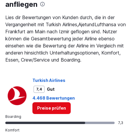
anfliegen
Range:
7
categories.
Lies dir Bewertungen von Kunden durch, die in der
The
Vergangenheit mit Turkish Airlines,AjetundLufthansa von
chart
Frankfurt am Main nach Izmir geflogen sind. Nutzer
has
können die Gesamtbewertung jeder Airline ebenso
1
Y
einsehen wie die Bewertung der Airline im Vergleich mit
axis
anderen hinsichtlich Unterhaltungsoptionen, Komfort,
displaying
Essen, Crew/Service und Boarding.
values.
Range:
0
to
Turkish Airlines
360.
Gut
7,4
4.468 Bewertungen
Preise prüfen
Boarding
7,3
Komfort