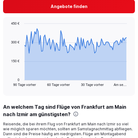
axis
Angebote finden
displaying
values.
Range:
450 €
0
Chart
Chart
to
graphic.
with
45.
91
300 €
data
points.
150 €
The
chart
has
1
0
90 Tage vorher
60 Tage vorher
30 Tage vorher
Am se…
X
End
of
axis
interactive
displaying
chart
categories.
An welchem Tag sind Flüge von Frankfurt am Main
Range:
nach Izmir am günstigsten?
91
categories.
Reisende, die bei ihrem Flug von Frankfurt am Main nach Izmir so viel
The
wie möglich sparen möchten, sollten am Samstagnachmittag abfliegen.
chart
Dann sind die Preise häufig am niedrigsten. Flüge am Montagabend
has