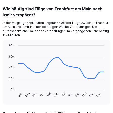
6.
Wie häufig sind Flüge von Frankfurt am Main nach
Izmir verspätet?
In der Vergangenheit hatten ungefähr 40% der Flüge zwischen Frankfurt
am Main und Izmir in einer beliebigen Woche Verspätungen. Die
durchschnittliche Dauer der Verspätungen im vergangenen Jahr betrug
112 Minuten.
80%
Line
Chart
graphic.
chart
60%
with
14
data
40%
points.
20%
The
chart
0%
has
Jan
Feb
Mrz
Apr
Mai
Jun
Jul
Aug
Sep
Okt
Nov
Dez
1
End
of
X
interactive
axis
chart
displaying