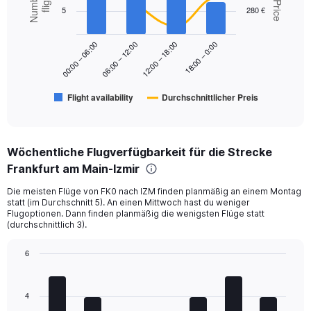
with
5
280 €
Range:
2
data
0
series.
to
18:00 – 0:00
00:00 – 06:00
06:00 – 12:00
12:00 – 18:00
450.
The
chart
has
Flight availability
Durchschnittlicher Preis
1
End
of
X
interactive
axis
chart
displaying
Wöchentliche Flugverfügbarkeit für die Strecke
categories.
Range:
Frankfurt am Main-Izmir
6
Die meisten Flüge von FK0 nach IZM finden planmäßig an einem Montag
categories.
statt (im Durchschnitt 5). An einen Mittwoch hast du weniger
The
Flugoptionen. Dann finden planmäßig die wenigsten Flüge statt
chart
(durchschnittlich 3).
has
2
6
Y
Bar
Chart
axes
graphic.
chart
displaying
with
4
Avg.
7