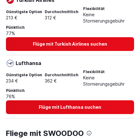
Turkish Airlines
Flüge von Münster nach Antalya
Flexibilität
Flüge von München nach Izmir
Günstigste Option
Durchschnittlich
Keine
213 €
312 €
Flüge von Düsseldorf nach Samsun
Stornierungsgebühr
Flüge von Nürnberg nach Istanbul
Pünktlich
77%
Flüge von Düsseldorf nach Ankara
Flüge mit Turkish Airlines suchen
Flüge von Düsseldorf nach Gazipaşa
Lufthansa
Flexibilität
Günstigste Option
Durchschnittlich
Keine
234 €
362 €
Stornierungsgebühr
Pünktlich
76%
Flüge mit Lufthansa suchen
Fliege mit SWOODOO