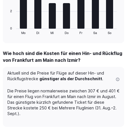
Price
bars.
and
Number
2
The
of
chart
flights.
has
1
0
Mo
Di
Mi
Do
Fr
Sa
So
X
End
of
axis
interactive
displaying
chart
categories.
Wie hoch sind die Kosten für einen Hin- und Rückflug
Range:
von Frankfurt am Main nach Izmir?
7
categories.
The
Aktuell sind die Preise für Flüge auf dieser Hin- und
chart
Rückflugstrecke
günstiger als der Durchschnitt
.
has
1
Die Preise liegen normalerweise zwischen 307 € und 401 €
Y
für einen Flug von Frankfurt am Main nach Izmir im August.
axis
Das günstigste kürzlich gefundene Ticket für diese
displaying
Strecke kostete 250 € bei Mehrere Fluglinien (31. Aug.–2.
values.
Range:
Sept.).
0
to