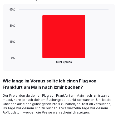
has
1
45%
Y
Bar
Chart
axis
graphic.
chart
displaying
with
30%
values.
1
Range:
bar.
0
15%
to
The
60.
chart
has
1
0%
SunExpress
X
End
of
axis
interactive
displaying
chart
categories.
Wie lange im Voraus sollte ich einen Flug von
Range:
Frankfurt am Main nach Izmir buchen?
1
categories.
Der Preis, den du deinen Flug von Frankfurt am Main nach Izmir zahlen
The
musst, kann je nach deinem Buchungszeitpunkt schwanken. Um beste
chart
Chancen auf einen günstigeren Preis zu haben, solltest du versuchen,
has
86 Tage vor deinem Trip zu buchen. Etwa vierzehn Tage vor deinem
1
Abflugdatum werden die Preise wahrscheinlich steigen.
Y