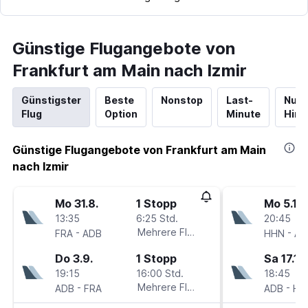
Günstige Flugangebote von
Frankfurt am Main nach Izmir
Günstigster
Beste
Nonstop
Last-
Nur
Flug
Option
Minute
Hinf
Günstige Flugangebote von Frankfurt am Main
nach Izmir
Mo 31.8.
1 Stopp
Mo 5.10.
13:35
6:25 Std.
20:45
-
Mehrere Fluglinien
-
FRA
ADB
HHN
AD
Do 3.9.
1 Stopp
Sa 17.10
19:15
16:00 Std.
18:45
-
Mehrere Fluglinien
-
ADB
FRA
ADB
HH