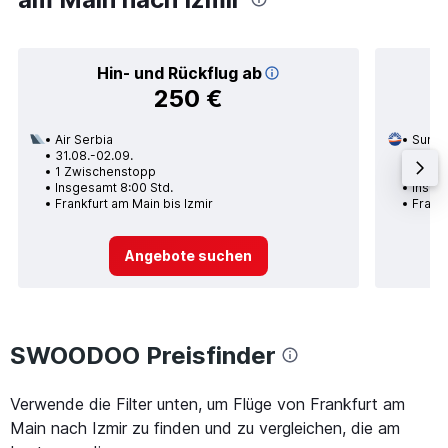
Hin- und Rückflug ab
250 €
Air Serbia
SunEx
31.08.-02.09.
25.08.
1 Zwischenstopp
Nons
Insgesamt 8:00 Std.
Insge
Frankfurt am Main bis Izmir
Frankf
Angebote suchen
SWOODOO Preisfinder
Verwende die Filter unten, um Flüge von Frankfurt am
Main nach Izmir zu finden und zu vergleichen, die am