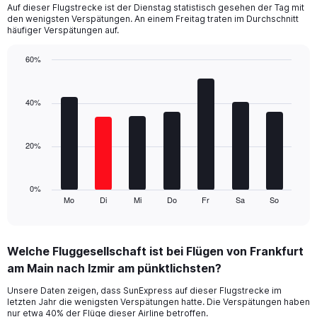
Auf dieser Flugstrecke ist der Dienstag statistisch gesehen der Tag mit
The
den wenigsten Verspätungen. An einem Freitag traten im Durchschnitt
chart
häufiger Verspätungen auf.
has
1
60%
Y
Bar
Chart
axis
graphic.
chart
displaying
with
40%
values.
7
Range:
bars.
0
20%
to
The
60.
chart
has
1
0%
Mo
Di
Mi
Do
Fr
Sa
So
X
End
of
axis
interactive
displaying
chart
categories.
Welche Fluggesellschaft ist bei Flügen von Frankfurt
Range:
am Main nach Izmir am pünktlichsten?
7
categories.
Unsere Daten zeigen, dass SunExpress auf dieser Flugstrecke im
The
letzten Jahr die wenigsten Verspätungen hatte. Die Verspätungen haben
chart
nur etwa 40% der Flüge dieser Airline betroffen.