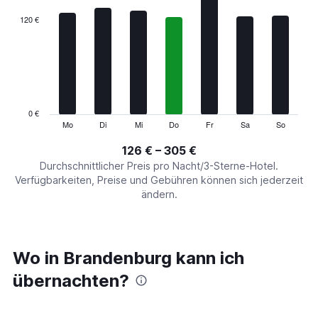
displaying
categories.
120 €
Range:
7
categories.
The
chart
has
1
0 €
Y
Mo
Di
Mi
Do
Fr
Sa
So
End
of
axis
interactive
126 € – 305 €
displaying
chart
values.
Durchschnittlicher Preis pro Nacht/3-Sterne-Hotel.
Range:
Verfügbarkeiten, Preise und Gebühren können sich jederzeit
0
ändern.
to
360.
Wo in Brandenburg kann ich
übernachten?