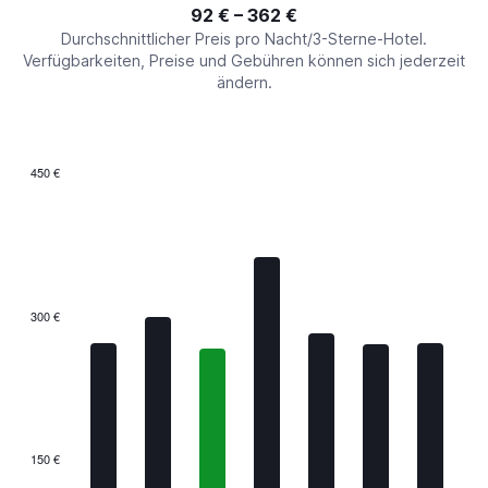
interactive
92 € – 362 €
displaying
chart
values.
Durchschnittlicher Preis pro Nacht/3-Sterne-Hotel.
Range:
Verfügbarkeiten, Preise und Gebühren können sich jederzeit
0
ändern.
to
450.
450 €
Bar
Chart
graphic.
chart
with
7
bars.
The
300 €
chart
has
1
X
axis
displaying
categories.
150 €
Range: