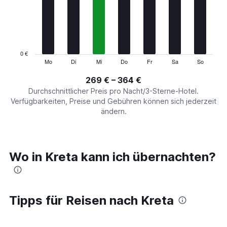
7
categories.
The
chart
has
1
0 €
Y
Mo
Di
Mi
Do
Fr
Sa
So
End
of
axis
interactive
269 € – 364 €
displaying
chart
values.
Durchschnittlicher Preis pro Nacht/3-Sterne-Hotel.
Range:
Verfügbarkeiten, Preise und Gebühren können sich jederzeit
0
ändern.
to
450.
Wo in Kreta kann ich übernachten?
Tipps für Reisen nach Kreta