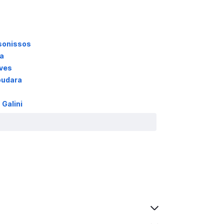
sonissos
a
ves
oudara
Galini