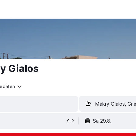
y Gialos
sedaten
Makry Gialos, Gri
Sa 29.8.