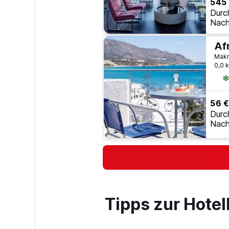
545
Durc
Nach
Af
Makr
0,0 
56 €
Durc
Nach
Tipps zur Hote