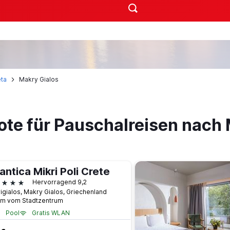
ta
Makry Gialos
ote für Pauschalreisen nach 
antica Mikri Poli Crete
terne
Hervorragend 9,2
igialos, Makry Gialos, Griechenland
km vom Stadtzentrum
Pool
Gratis WLAN