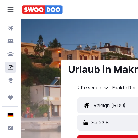
Flüge
Hotels
Mietwagen
Urlaub in Makr
Pauschalreisen
Explore
2 Reisende
Exakte Rei
Trips
Raleigh (RDU)
Deutsch
Sa 22.8.
Feedback