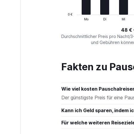
chart
has
1
0 €
Y
Mo
Di
Mi
End
of
axis
interactive
48 € 
displaying
chart
values.
Durchschnittlicher Preis pro Nacht/3
Range:
und Gebühren können 
0
to
300.
Fakten zu Paus
Wie viel kosten Pauschalreise
Der günstigste Preis für eine Pau
Kann ich Geld sparen, indem 
Für welche weiteren Reiseziel