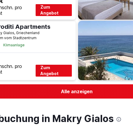
 €
hschn. pro
Zum
t
Angebot
roditi Apartments
y Gialos, Griechenland
km vom Stadtzentrum
Klimaanlage
hschn. pro
Zum
t
Angebot
Alle anzeigen
lbuchung in Makry Gialos