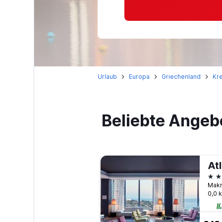
Urlaub
Europa
Griechenland
Kre
Beliebte Angeb
Atl
5 S
Makr
0,0 