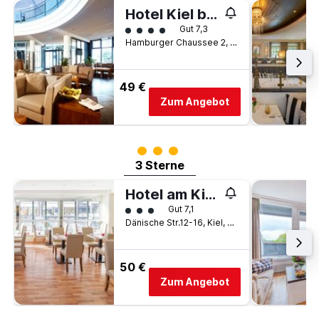
Hotel Kiel by Golden Tulip
Bewertungskategorie 4
Gut 7,3
Hamburger Chaussee 2, Kiel, Schleswig-Holstein, Deutschland
49 €
Zum Angebot
Bewertungskategorie 3
3 Sterne
Hotel am Kieler Schloss Kiel by Premiere Classe
Bewertungskategorie 3
Gut 7,1
Dänische Str.12-16, Kiel, Schleswig-Holstein, Deutschland
50 €
Zum Angebot