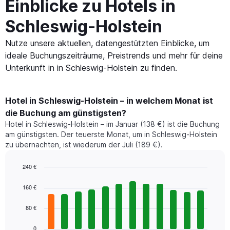
Einblicke zu Hotels in
Schleswig-Holstein
Nutze unsere aktuellen, datengestützten Einblicke, um
ideale Buchungszeiträume, Preistrends und mehr für deine
Unterkunft in in Schleswig-Holstein zu finden.
Hotel in Schleswig-Holstein – in welchem Monat ist
die Buchung am günstigsten?
Hotel in Schleswig-Holstein – im Januar (138 €) ist die Buchung
am günstigsten. Der teuerste Monat, um in Schleswig-Holstein
zu übernachten, ist wiederum der Juli (189 €).
240 €
Bar
Chart
graphic.
chart
160 €
with
12
80 €
bars.
0