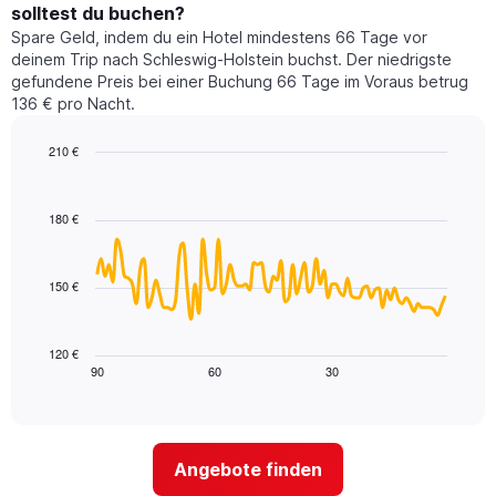
durchschnittlichen
1
solltest du buchen?
Preis
Y-
Spare Geld, indem du ein Hotel mindestens 66 Tage vor
eines
Achse,
deinem Trip nach Schleswig-Holstein buchst. Der niedrigste
Zimmers
die
gefundene Preis bei einer Buchung 66 Tage im Voraus betrug
für
den
136 € pro Nacht.
den
durchschnittlichen
jeweiligen
Zimmerpreis
Wochentag.
210 €
anzeigt.
Das
Line
Chart
Diagramm
graphic.
chart
with
hat
180 €
90
1
data
X-
points.
Achse,
150 €
die
Das
die
folgende
Wochentage
Diagramm
120 €
anzeigt.
zeigt,
90
60
30
End
Das
of
wie
Diagramm
interactive
sich
chart
hat
der
1
Preis
Y-
Angebote finden
für
Achse,