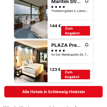
Maritim Strandhotel Travemünde
Bewertungskategorie 4
Trelleborgallee 2, Lübeck, Schleswig-Holstein, Deutschland
144 €
Zum
Angebot
PLAZA Premium Timmendorfer Strand
Bewertungskategorie 4
An Der Waldkapelle 26, Timmendorfer Strand, Schleswig-Holstein, Deutschland
123 €
Zum
Angebot
Alle Hotels in Schleswig-Holstein