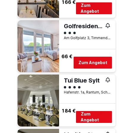
166 €
Zum
Angebot
Golfresidenz Timmendorfer Strand
Bewertungskategorie 3
Am Golfplatz 3, Timmendorfer Strand, Schleswig-Holstein, Deutschland
66 €
Zum Angebot
Tui Blue Sylt
Bewertungskategorie 4
Hafenstr. 1a, Rantum, Schleswig-Holstein, Deutschland
184 €
Zum
Angebot