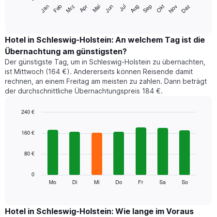
Das
Jan
Feb
Mrz
Apr
Mai
Jun
Jul
Aug
Sep
Okt
Nov
Dez
folgende
End
of
Diagramm
interactive
zeigt
chart
den
Hotel in Schleswig-Holstein: An welchem Tag ist die
durchschnittlichen
Übernachtung am günstigsten?
Zimmerpreis
Der günstigste Tag, um in Schleswig-Holstein zu übernachten,
im
ist Mittwoch (164 €). Andererseits können Reisende damit
jeweiligen
rechnen, an einem Freitag am meisten zu zahlen. Dann beträgt
Monat
der durchschnittliche Übernachtungspreis 184 €.
an.
Das
Diagramm
240 €
hat
Bar
Chart
1
graphic.
chart
160 €
with
X-
7
Achse,
80 €
bars.
die
die
Das
0
Monate
folgende
Mo
Di
Mi
Do
Fr
Sa
So
End
anzeigt.
of
Diagramm
Das
interactive
zeigt
chart
Diagramm
den
Hotel in Schleswig-Holstein: Wie lange im Voraus
hat