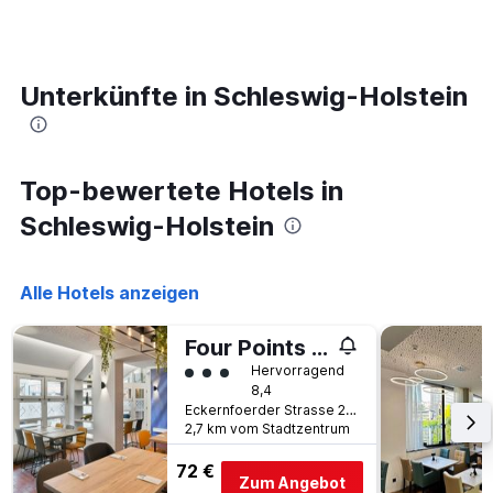
ein
die
Zimmer
den
ändert,
durchschnittlichen
je
Zimmerpreis
näher
Unterkünfte in Schleswig-Holstein
anzeigt.
das
Aufenthaltsdatum
rückt.
Das
Top-bewertete Hotels in
Diagramm
hat
Schleswig-Holstein
1
X-
Achse,
Alle Hotels anzeigen
die
die
Anzahl
Four Points Flex by Sheraton Kiel
der
Bewertungskategorie 3
Hervorragend
Tage
8,4
vor
Eckernfoerder Strasse 213-215, Kiel, Schleswig-Holstein, Deutschland
dem
2,7 km vom Stadtzentrum
Aufenthalt
anzeigt
72 €
Das
Zum Angebot