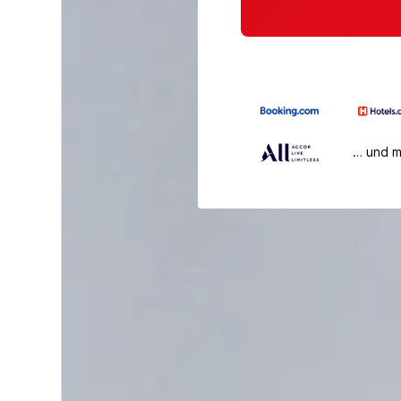
… und 