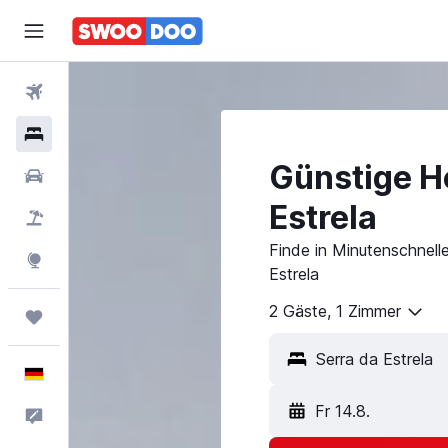
Flüge
Hotels
Günstige Ho
Mietwagen
Estrela
Pauschalreisen
Finde in Minutenschnell
Explore
Estrela
2 Gäste, 1 Zimmer
Trips
Deutsch
Fr 14.8.
Feedback