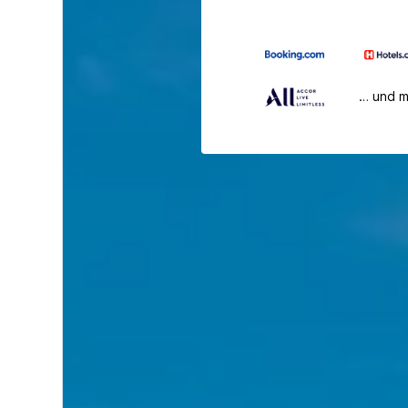
… und 