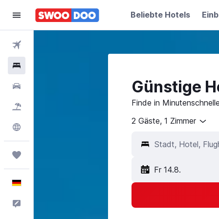
Beliebte Hotels
Einb
Flüge
Hotels
Günstige Ho
Mietwagen
Finde in Minutenschnell
Pauschalreisen
2 Gäste, 1 Zimmer
Explore
Trips
Fr 14.8.
Deutsch
Feedback