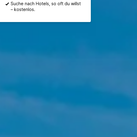
Suche nach Hotels, so oft du willst
– kostenlos.