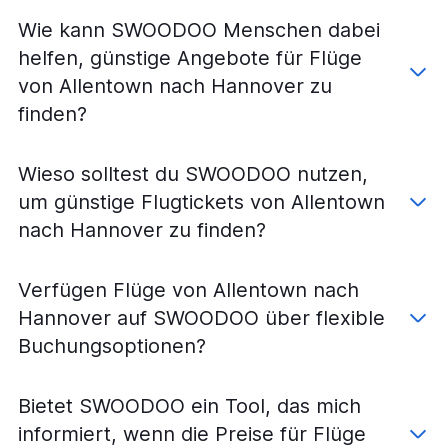
Main
Wie kann SWOODOO Menschen dabei
Flüge von New York–John F. Kennedy nach Frankfurt
Hahn
helfen, günstige Angebote für Flüge
Flüge von New York La Guardia nach Berlin
von Allentown nach Hannover zu
Flüge von Philadelphia nach Frankfurt am Main
finden?
Flüge von Newark Liberty International nach Frankfurt
Hahn
Wieso solltest du SWOODOO nutzen,
Flüge von Washington Ronald Reagan nach München
um günstige Flugtickets von Allentown
Flüge von New York–John F. Kennedy nach Düsseldorf
nach Hannover zu finden?
Flüge von Newark Liberty International nach Düsseldorf
Flüge von Washington-Dulles International nach Berlin
Verfügen Flüge von Allentown nach
Flüge von New York La Guardia nach Düsseldorf
Hannover auf SWOODOO über flexible
Flüge von New York–John F. Kennedy nach Hamburg
Buchungsoptionen?
Flüge von Newark Liberty International nach Hamburg
Flüge von Washington-Dulles International nach
Frankfurt Hahn
Bietet SWOODOO ein Tool, das mich
Flüge von New York La Guardia nach Hamburg
informiert, wenn die Preise für Flüge