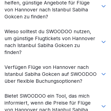
helfen, günstige Angebote für Flüge
Flüge von Dresden nach Istanbul Sabiha Gokcen
von Hannover nach Istanbul Sabiha
Flüge von Memmingen nach Istanbul Sabiha Gokcen
Gokcen zu finden?
Flüge von Memmingen nach Istanbul
Flüge von Dresden nach Istanbul
Flüge von Saarbrücken nach Istanbul
Wieso solltest du SWOODOO nutzen,
Flüge von Saarbrücken nach Istanbul Sabiha Gokcen
um günstige Flugtickets von Hannover
Flüge von Erfurt nach Istanbul
nach Istanbul Sabiha Gokcen zu
Flüge von Friedrichshafen nach Istanbul
finden?
Flüge von Friedrichshafen nach Istanbul Sabiha Gokcen
Flüge von Rostock nach Istanbul
Verfügen Flüge von Hannover nach
Flüge von Rostock nach Istanbul Sabiha Gokcen
Istanbul Sabiha Gokcen auf SWOODOO
über flexible Buchungsoptionen?
Bietet SWOODOO ein Tool, das mich
informiert, wenn die Preise für Flüge
von Hannover nach Istanbul Sabiha