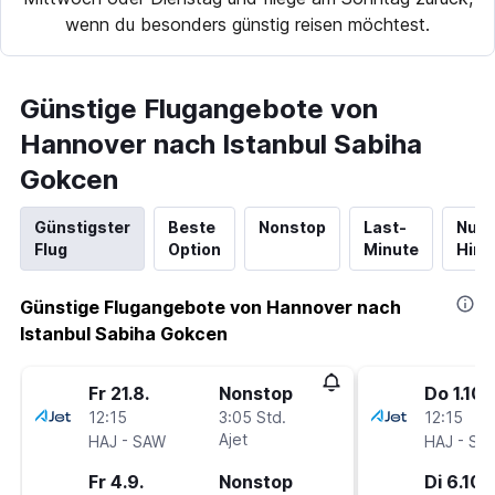
wenn du besonders günstig reisen möchtest.
Günstige Flugangebote von
Hannover nach Istanbul Sabiha
Gokcen
Günstigster
Beste
Nonstop
Last-
Nur
Flug
Option
Minute
Hinf
Günstige Flugangebote von Hannover nach
Istanbul Sabiha Gokcen
Fr 21.8.
Nonstop
Do 1.10.
12:15
3:05 Std.
12:15
-
Ajet
-
HAJ
SAW
HAJ
SA
Fr 4.9.
Nonstop
Di 6.10.