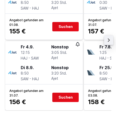
8:50
3:20 Std.
0:30
-
Ajet
-
SAW
HAJ
SAW
HA
Angebot gefunden am
Angebot gefunde
01.08.
31.07.
Suchen
155 €
157 €
Fr 4.9.
Nonstop
Fr 7.8.
12:15
3:05 Std.
1:25
-
Ajet
-
HAJ
SAW
HAJ
SA
Di 8.9.
Nonstop
Fr 25.9.
8:50
3:20 Std.
8:50
-
Ajet
-
SAW
HAJ
SAW
HA
Angebot gefunden am
Angebot gefunde
31.07.
03.08.
Suchen
156 €
158 €