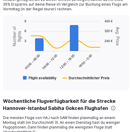
1
35% Ersparnis auf deine Reise im Vergleich zur Buchung eines Flugs am
Y
Vormittag (in der Regel teurer) rechnen.
axis
displaying
9
400 €
values.
Combination
Chart
Number of
Range:
Avg. Price
6
320 €
graphic.
chart
flights
0
with
to
3
240 €
2
450.
data
series.
18:00 – 0:00
00:00 – 06:00
06:00 – 12:00
12:00 – 18:00
The
chart
has
Flight availability
Durchschnittlicher Preis
1
End
of
X
interactive
axis
chart
displaying
Wöchentliche Flugverfügbarkeit für die Strecke
categories.
Range:
Hannover-Istanbul Sabiha Gokcen Flughafen
6
Die meisten Flüge von HAJ nach SAW finden planmäßig an einem
categories.
Montag statt (im Durchschnitt 3). An einen Dienstag hast du weniger
The
Flugoptionen. Dann finden planmäßig die wenigsten Flüge statt
chart
(durchschnittlich 1).