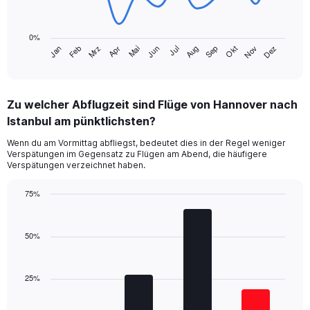
The
chart
0%
has
Jan
Feb
Mrz
Apr
Mai
Jun
Jul
Aug
Sep
Okt
Nov
Dez
1
End
of
X
interactive
axis
chart
displaying
Zu welcher Abflugzeit sind Flüge von Hannover nach
categories.
Range:
Istanbul am pünktlichsten?
14
Wenn du am Vormittag abfliegst, bedeutet dies in der Regel weniger
categories.
Verspätungen im Gegensatz zu Flügen am Abend, die häufigere
The
Verspätungen verzeichnet haben.
chart
has
75%
1
Bar
Y
Chart
graphic.
chart
axis
with
50%
displaying
4
values.
bars.
Range:
0
25%
The
to
chart
60.
has