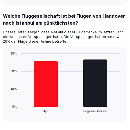
axis
interactive
displaying
chart
categories.
Welche Fluggesellschaft ist bei Flügen von Hannover
Range:
nach Istanbul am pünktlichsten?
7
categories.
Unsere Daten zeigen, dass Ajet auf dieser Flugstrecke im letzten Jahr
The
die wenigsten Verspätungen hatte. Die Verspätungen haben nur etwa
chart
26% der Flüge dieser Airline betroffen.
has
1
30%
Y
Bar
Chart
axis
graphic.
chart
displaying
with
20%
values.
2
Range:
bars.
0
10%
to
The
36.
chart
has
1
0%
Ajet
Pegasus Airlines
X
End
of
axis
interactive
displaying
chart
categories.