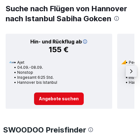
Suche nach Flügen von Hannover
nach Istanbul Sabiha Gokcen
Hin- und Rückflug ab
155 €
Ajet
Pegas
04.09.-08.09.
05.10.
Nonstop
Nons
Insgesamt 6:25 Std.
Insge
Hannover bis Istanbul
Hanno
Angebote suchen
SWOODOO Preisfinder