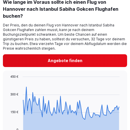
Wie lange im Voraus sollte ich einen Flug von
Range:
Hannover nach Istanbul Sabiha Gokcen Flughafen
2
categories.
buchen?
The
chart
Der Preis, den du deinen Flug von Hannover nach Istanbul Sabiha
Gokcen Flughafen zahlen musst, kann je nach deinem
has
Buchungszeitpunkt schwanken. Um beste Chancen auf einen
1
günstigeren Preis zu haben, solltest du versuchen, 32 Tage vor deinem
Y
Trip zu buchen. Etwa vierzehn Tage vor deinem Abflugdatum werden die
axis
Preise wahrscheinlich steigen.
displaying
values.
Angebote finden
Range:
0
to
450 €
30.
Chart
Chart
graphic.
with
91
300 €
data
points.
150 €
The
chart
has
1
0