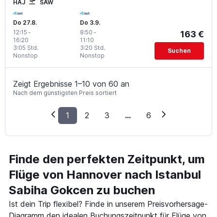
HAJ
SAW
Do 27.8.
Do 3.9.
12:15
-
8:50
-
163 €
16:20
11:10
3:05 Std.
3:20 Std.
Suchen
Nonstop
Nonstop
Zeigt Ergebnisse 1–10 von 60 an
Nach dem günstigsten Preis sortiert
1
2
3
...
6
Finde den perfekten Zeitpunkt, um
Flüge von Hannover nach Istanbul
Sabiha Gokcen zu buchen
Ist dein Trip flexibel? Finde in unserem Preisvorhersage-
Diagramm den idealen Buchungszeitpunkt für Flüge von