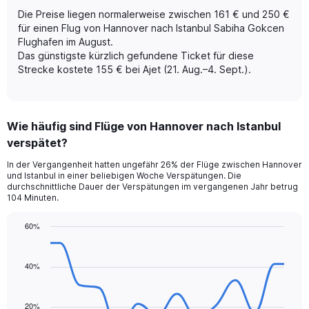
Y
axis
Die Preise liegen normalerweise zwischen 161 € und 250 €
displaying
für einen Flug von Hannover nach Istanbul Sabiha Gokcen
values.
Flughafen im August.
Range:
Das günstigste kürzlich gefundene Ticket für diese
0
Strecke kostete 155 € bei Ajet (21. Aug.–4. Sept.).
to
3.6.
Wie häufig sind Flüge von Hannover nach Istanbul
verspätet?
In der Vergangenheit hatten ungefähr 26% der Flüge zwischen Hannover
und Istanbul in einer beliebigen Woche Verspätungen. Die
durchschnittliche Dauer der Verspätungen im vergangenen Jahr betrug
104 Minuten.
60%
Line
Chart
graphic.
chart
with
40%
14
data
points.
20%