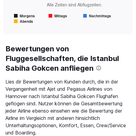
Alle Zeiten sind Abflugzeiten.
The
chart
Morgens
Mittags
Nachmittags
has
Abends
1
End
of
X
interactive
axis
chart
displaying
Alle
Bewertungen von
Zeiten
Fluggesellschaften, die Istanbul
sind
Abflugzeiten..
Sabiha Gokcen anfliegen
Range:
7
categories.
Lies dir Bewertungen von Kunden durch, die in der
The
Vergangenheit mit Ajet und Pegasus Airlines von
chart
Hannover nach Istanbul Sabiha Gokcen Flughafen
has
geflogen sind. Nutzer können die Gesamtbewertung
1
Y
jeder Airline ebenso einsehen wie die Bewertung der
axis
Airline im Vergleich mit anderen hinsichtlich
displaying
Unterhaltungsoptionen, Komfort, Essen, Crew/Service
values.
Range:
und Boarding.