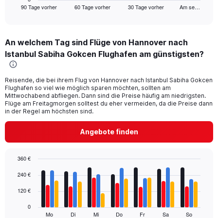
90 Tage vorher
60 Tage vorher
30 Tage vorher
Am se…
X
End
of
axis
interactive
displaying
chart
categories.
An welchem Tag sind Flüge von Hannover nach
Range:
Istanbul Sabiha Gokcen Flughafen am günstigsten?
91
categories.
The
Reisende, die bei ihrem Flug von Hannover nach Istanbul Sabiha Gokcen
chart
Flughafen so viel wie möglich sparen möchten, sollten am
has
Mittwochabend abfliegen. Dann sind die Preise häufig am niedrigsten.
1
Flüge am Freitagmorgen solltest du eher vermeiden, da die Preise dann
Y
in der Regel am höchsten sind.
axis
displaying
Angebote finden
values.
Range:
0
360 €
to
Bar
Chart
450.
240 €
graphic.
chart
with
120 €
4
data
0
series.
Mo
Di
Mi
Do
Fr
Sa
So