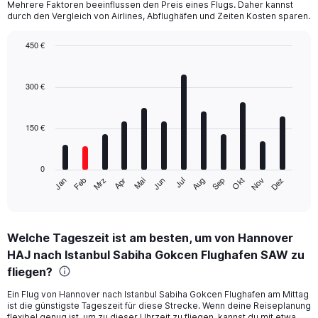
Mehrere Faktoren beeinflussen den Preis eines Flugs. Daher kannst
durch den Vergleich von Airlines, Abflughäfen und Zeiten Kosten sparen.
450 €
Bar
Chart
graphic.
chart
with
300 €
12
bars.
150 €
The
chart
has
0
1
Mrz
Jun
Sep
Dez
Jan
Apr
Jul
Okt
Feb
Mai
Aug
Nov
X
End
of
axis
interactive
displaying
chart
categories.
Welche Tageszeit ist am besten, um von Hannover
Range:
HAJ nach Istanbul Sabiha Gokcen Flughafen SAW zu
12
categories.
fliegen?
The
chart
Ein Flug von Hannover nach Istanbul Sabiha Gokcen Flughafen am Mittag
ist die günstigste Tageszeit für diese Strecke. Wenn deine Reiseplanung
has
flexibel genug ist, um zu dieser Uhrzeit zu fliegen, kannst du mit etwa