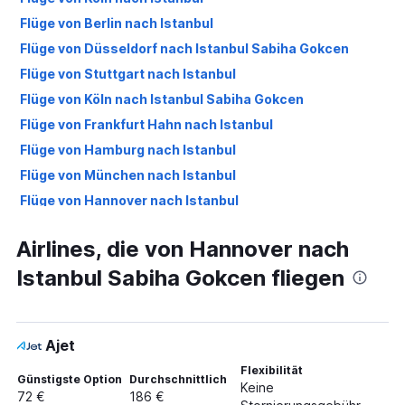
Flüge von Berlin nach Istanbul
Flüge von Düsseldorf nach Istanbul Sabiha Gokcen
Flüge von Stuttgart nach Istanbul
Flüge von Köln nach Istanbul Sabiha Gokcen
Flüge von Frankfurt Hahn nach Istanbul
Flüge von Hamburg nach Istanbul
Flüge von München nach Istanbul
Flüge von Hannover nach Istanbul
Flüge von Berlin nach Istanbul Sabiha Gokcen
Airlines, die von Hannover nach
Flüge von Stuttgart nach Istanbul Sabiha Gokcen
Istanbul Sabiha Gokcen fliegen
Flüge von Frankfurt am Main nach Istanbul Sabiha
Gokcen
Flüge von Frankfurt Hahn nach Istanbul Sabiha Gokcen
Ajet
Flüge von Bremen nach Istanbul
Flüge von Hamburg nach Istanbul Sabiha Gokcen
Flexibilität
Günstigste Option
Durchschnittlich
Keine
Flüge von München nach Istanbul Sabiha Gokcen
72 €
186 €