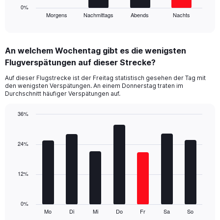
1
0%
Morgens
Nachmittags
Abends
Nachts
X
End
of
axis
interactive
displaying
chart
categories.
An welchem Wochentag gibt es die wenigsten
Range:
Flugverspätungen auf dieser Strecke?
4
categories.
Auf dieser Flugstrecke ist der Freitag statistisch gesehen der Tag mit
The
den wenigsten Verspätungen. An einem Donnerstag traten im
chart
Durchschnitt häufiger Verspätungen auf.
has
1
36%
Y
Bar
Chart
axis
graphic.
chart
displaying
with
24%
values.
7
Range:
bars.
0
12%
to
The
75.
chart
has
1
0%
Mo
Di
Mi
Do
Fr
Sa
So
X
End
of