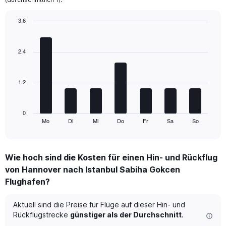
has
2
3.6
Y
Bar
Chart
axes
graphic.
chart
displaying
with
2.4
Avg.
7
Price
bars.
and
Number
1.2
The
of
chart
flights.
has
1
0
Mo
Di
Mi
Do
Fr
Sa
So
X
End
of
axis
interactive
displaying
chart
categories.
Wie hoch sind die Kosten für einen Hin- und Rückflug
Range:
von Hannover nach Istanbul Sabiha Gokcen
7
categories.
Flughafen?
The
chart
Aktuell sind die Preise für Flüge auf dieser Hin- und
has
Rückflugstrecke
günstiger als der Durchschnitt
.
1