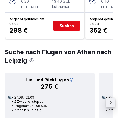
6:20
13:40 Std.
6:10
-
Lufthansa
-
LEJ
ATH
LEJ
ATH
Angebot gefunden am
Angebot gefunde
04.08.
04.08.
Suchen
298 €
352 €
Suche nach Flügen von Athen nach
Leipzig
Hin- und Rückflug ab
275 €
27.08.-02.09.
25.08.
2 Zwischenstopps
1 Zwi
Insgesamt 41:05 Std.
Insge
Athen bis Leipzig
Athen 