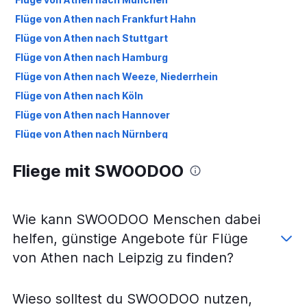
Flüge von Athen nach Frankfurt Hahn
Flüge von Athen nach Stuttgart
Flüge von Athen nach Hamburg
Flüge von Athen nach Weeze, Niederrhein
Flüge von Athen nach Köln
Flüge von Athen nach Hannover
Flüge von Athen nach Nürnberg
Flüge von Athen nach Bremen
Fliege mit SWOODOO
Flüge von Athen nach Dortmund
Flüge von Athen nach Memmingen
Flüge von Athen nach Münster
Wie kann SWOODOO Menschen dabei
Flüge von Athen nach Karlsruhe
helfen, günstige Angebote für Flüge
Flüge von Athen nach Dresden
von Athen nach Leipzig zu finden?
Flüge von Athen nach Paderborn
Wieso solltest du SWOODOO nutzen,