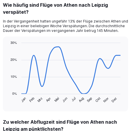
Wie häufig sind Flüge von Athen nach Leipzig
verspätet?
In der Vergangenheit hatten ungefähr 13% der Flüge zwischen Athen und
Leipzig in einer beliebigen Woche Verspätungen. Die durchschnittliche
Dauer der Verspätungen im vergangenen Jahr betrug 145 Minuten.
30%
Line
Chart
graphic.
chart
with
20%
14
data
points.
10%
The
chart
0%
has
Jan
Feb
Mrz
Apr
Mai
Jun
Jul
Aug
Sep
Okt
Nov
Dez
1
End
of
X
interactive
axis
chart
displaying
Zu welcher Abflugzeit sind Flüge von Athen nach
categories.
Range:
Leipzig am pünktlichsten?