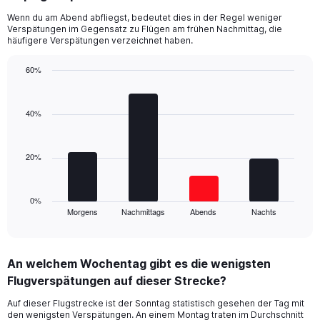
14
Wenn du am Abend abfliegst, bedeutet dies in der Regel weniger
categories.
Verspätungen im Gegensatz zu Flügen am frühen Nachmittag, die
The
häufigere Verspätungen verzeichnet haben.
chart
has
60%
1
Bar
Y
Chart
graphic.
chart
axis
with
40%
displaying
4
values.
bars.
Range:
0
20%
The
to
chart
30.
has
1
0%
Morgens
Nachmittags
Abends
Nachts
X
End
of
axis
interactive
displaying
chart
categories.
An welchem Wochentag gibt es die wenigsten
Range:
Flugverspätungen auf dieser Strecke?
4
categories.
Auf dieser Flugstrecke ist der Sonntag statistisch gesehen der Tag mit
The
den wenigsten Verspätungen. An einem Montag traten im Durchschnitt