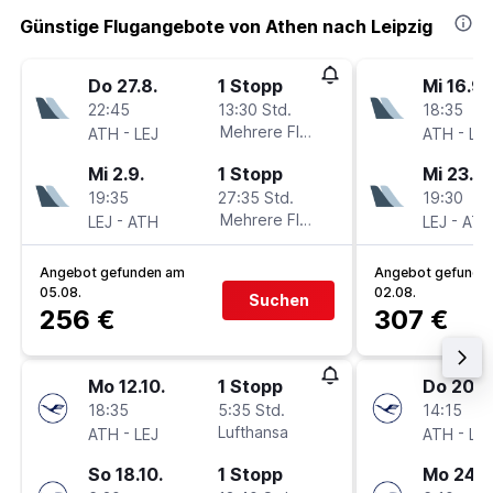
Günstige Flugangebote von Athen nach Leipzig
Do 27.8.
1 Stopp
Mi 16.9.
22:45
13:30 Std.
18:35
-
Mehrere Fluglinien
-
ATH
LEJ
ATH
LEJ
Mi 2.9.
1 Stopp
Mi 23.9.
19:35
27:35 Std.
19:30
-
Mehrere Fluglinien
-
LEJ
ATH
LEJ
ATH
Angebot gefunden am
Angebot gefunde
05.08.
02.08.
Suchen
256 €
307 €
Mo 12.10.
1 Stopp
Do 20.8
18:35
5:35 Std.
14:15
-
Lufthansa
-
ATH
LEJ
ATH
LEJ
So 18.10.
1 Stopp
Mo 24.8