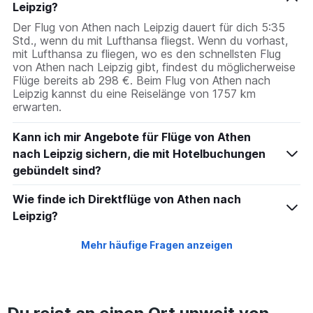
Leipzig?
Y
axis
Der Flug von Athen nach Leipzig dauert für dich 5:35
displaying
Std., wenn du mit Lufthansa fliegst. Wenn du vorhast,
values.
mit Lufthansa zu fliegen, wo es den schnellsten Flug
Range:
von Athen nach Leipzig gibt, findest du möglicherweise
0
Flüge bereits ab 298 €. Beim Flug von Athen nach
to
Leipzig kannst du eine Reiselänge von 1757 km
24.
erwarten.
Kann ich mir Angebote für Flüge von Athen
nach Leipzig sichern, die mit Hotelbuchungen
gebündelt sind?
Wie finde ich Direktflüge von Athen nach
Leipzig?
Mehr häufige Fragen anzeigen