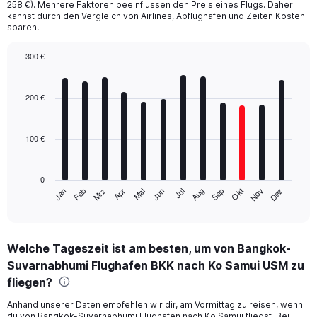
258 €). Mehrere Faktoren beeinflussen den Preis eines Flugs. Daher
kannst durch den Vergleich von Airlines, Abflughäfen und Zeiten Kosten
sparen.
300 €
Bar
Chart
graphic.
chart
with
200 €
12
bars.
100 €
The
chart
has
0
1
Mrz
Jun
Sep
Dez
Jan
Apr
Jul
Okt
Feb
Mai
Aug
Nov
X
End
of
axis
interactive
displaying
chart
categories.
Welche Tageszeit ist am besten, um von Bangkok-
Range:
Suvarnabhumi Flughafen BKK nach Ko Samui USM zu
12
categories.
fliegen?
The
chart
Anhand unserer Daten empfehlen wir dir, am Vormittag zu reisen, wenn
du von Bangkok-Suvarnabhumi Flughafen nach Ko Samui fliegst. Bei