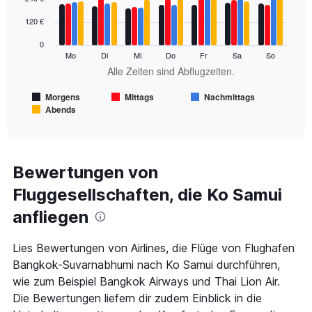
graphic.
chart
with
120 €
4
data
0
series.
Mo
Di
Mi
Do
Fr
Sa
So
Alle Zeiten sind Abflugzeiten.
The
chart
Morgens
Mittags
Nachmittags
has
Abends
1
End
of
X
interactive
axis
chart
displaying
Alle
Bewertungen von
Zeiten
Fluggesellschaften, die Ko Samui
sind
Abflugzeiten..
anfliegen
Range:
7
categories.
Lies Bewertungen von Airlines, die Flüge von Flughafen
The
Bangkok-Suvarnabhumi nach Ko Samui durchführen,
chart
wie zum Beispiel Bangkok Airways und Thai Lion Air.
has
Die Bewertungen liefern dir zudem Einblick in die
1
Y