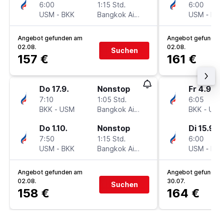
6:00
1:15 Std.
6:00
USM
-
BKK
Bangkok Airways
USM
-
BK
Angebot gefunden am
Angebot gefunde
02.08.
02.08.
Suchen
157 €
161 €
Do 17.9.
Nonstop
Fr 4.9.
7:10
1:05 Std.
6:05
BKK
-
USM
Bangkok Airways
BKK
-
US
Do 1.10.
Nonstop
Di 15.9.
7:50
1:15 Std.
6:00
USM
-
BKK
Bangkok Airways
USM
-
BK
Angebot gefunden am
Angebot gefunde
02.08.
30.07.
Suchen
158 €
164 €