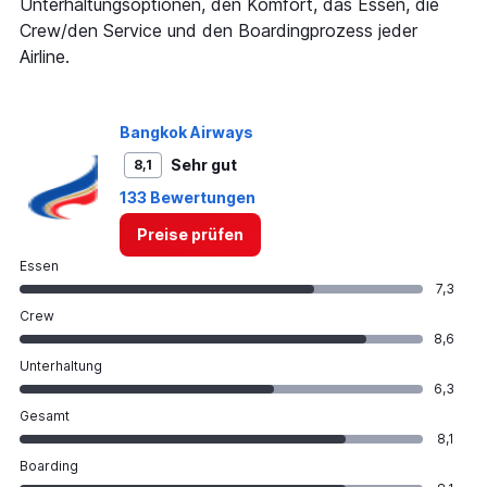
Unterhaltungsoptionen, den Komfort, das Essen, die
axis
Crew/den Service und den Boardingprozess jeder
displaying
Airline.
values.
Range:
0
to
Bangkok Airways
360.
Sehr gut
8,1
133 Bewertungen
Preise prüfen
Essen
7,3
Crew
8,6
Unterhaltung
6,3
Gesamt
8,1
Boarding