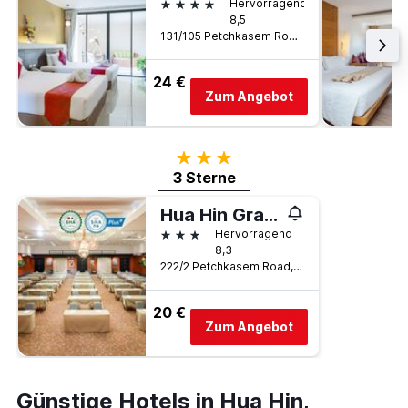
4 Sterne
Hervorragend
8,5
131/105 Petchkasem Road, Hua Hin, Thailand
24 €
Zum Angebot
3 Sterne
3 Sterne
Hua Hin Grand Hotel and Plaza
3 Sterne
Hervorragend
8,3
222/2 Petchkasem Road, Hua Hin, Thailand
20 €
Zum Angebot
Günstige Hotels in Hua Hin,