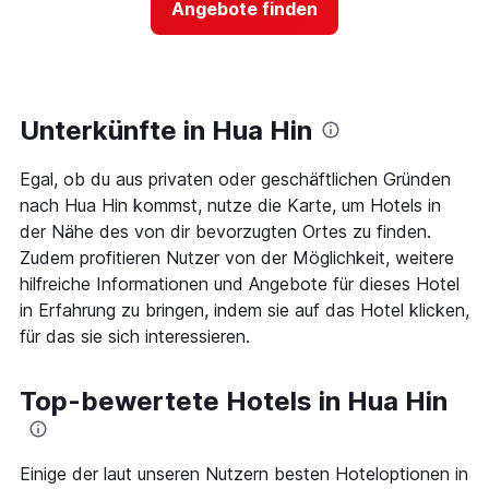
Angebote finden
anzeigt
für
Das
ein
Diagramm
Zimmer
hat
ändert,
1
je
Y-
näher
Unterkünfte in Hua Hin
Achse,
das
die
Aufenthaltsdatum
den
Egal, ob du aus privaten oder geschäftlichen Gründen
rückt.
durchschnittlichen
Das
nach Hua Hin kommst, nutze die Karte, um Hotels in
Zimmerpreis
Diagramm
der Nähe des von dir bevorzugten Ortes zu finden.
an
hat
Zudem profitieren Nutzer von der Möglichkeit, weitere
diesem
1
Wochenende
hilfreiche Informationen und Angebote für dieses Hotel
X-
anzeigt,
Achse,
in Erfahrung zu bringen, indem sie auf das Hotel klicken,
der
die
für das sie sich interessieren.
in
die
den
Anzahl
letzten
der
Top-bewertete Hotels in Hua Hin
3
Tage
Tagen
vor
gefunden
dem
wurde.
Aufenthalt
Einige der laut unseren Nutzern besten Hoteloptionen in