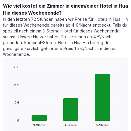
1
der
Wie viel kostet ein Zimmer in einem/einer Hotel in Hua
Y-
für
Achse,
Hin dieses Wochenende?
heute
die
In den letzten 72 Stunden haben wir Preise für Hotels in Hua Hin
Nacht
den
für dieses Wochenende bereits ab 4 €/Nacht entdeckt. Falls du
in
durchschnittlichen
speziell nach einem 3-Sterne-Hotel für dieses Wochenende
den
Zimmerpreis
suchst: Unsere Nutzer haben Preise schon ab 4 €/Nacht
letzten
anzeigt.
gefunden. Für ein 4-Sterne-Hotel in Hua Hin betrug der
3
günstigste kürzlich gefundene Preis 15 €/Nacht für dieses
Tagen
Wochenende.
gefunden
wurde,
aggregiert
36 €
nach
Bar
Chart
Sternebewertung.
graphic.
chart
with
Das
24 €
3
Diagramm
bars.
hat
1
12 €
Das
X-
folgende
Achse,
Diagramm
die
zeigt
0
die
3-Sterne
4-Sterne
5-Sterne
den
End
Hotelkategorien
of