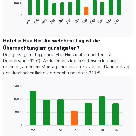
nach
100 €
bars.
Sternebewertung.
Das
0
Das
Diagramm
Jan
Feb
Mrz
Apr
Mai
Jun
Jul
Aug
Sep
Okt
Nov
Dez
folgende
End
hat
of
Diagramm
1
interactive
zeigt
chart
X-
den
Hotel in Hua Hin: An welchem Tag ist die
Achse,
durchschnittlichen
die
Übernachtung am günstigsten?
Zimmerpreis
die
Der günstigste Tag, um in Hua Hin zu übernachten, ist
im
Hotelkategorien
Donnerstag (92 €). Andererseits können Reisende damit
jeweiligen
nach
rechnen, an einem Montag am meisten zu zahlen. Dann beträgt
Monat
Sternen
der durchschnittliche Übernachtungspreis 213 €.
an.
anzeigt.
Das
Das
Diagramm
240 €
Diagramm
hat
Bar
hat
Chart
1
graphic.
chart
160 €
1
with
X-
Y-
7
Achse,
Achse,
80 €
bars.
die
die
die
den
Das
0
Monate
Durchschnittspreis
folgende
Mo
Di
Mi
Do
Fr
Sa
So
End
anzeigt.
eines
of
Diagramm