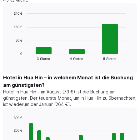
240 €
Bar
Chart
graphic.
chart
160 €
with
3
80 €
bars.
Das
0
folgende
3-Sterne
4-Sterne
5-Sterne
End
of
Diagramm
interactive
zeigt
chart
den
Hotel in Hua Hin – in welchem Monat ist die Buchung
durchschnittlichen
am günstigsten?
Preis
Hotel in Hua Hin – im August (73 €) ist die Buchung am
für
günstigsten. Der teuerste Monat, um in Hua Hin zu übernachten,
ein
ist wiederum der Januar (264 €).
Doppelzimmer
der
letzten
300 €
3
Bar
Chart
Tage,
graphic.
chart
200 €
with
aggregiert
12