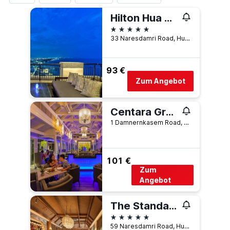
Hilton Hua Hin Resort & Spa
5 Sterne
33 Naresdamri Road, Hua Hin, Thailand
93 €
Zum Angebot
Centara Grand Beach Resort & Villas Hua Hin
1 Damnernkasem Road, Hua Hin, Thailand
101 €
Zum
Angebot
The Standard, Hua Hin
5 Sterne
59 Naresdamri Road, Hua Hin, Hua Hin, Thailand