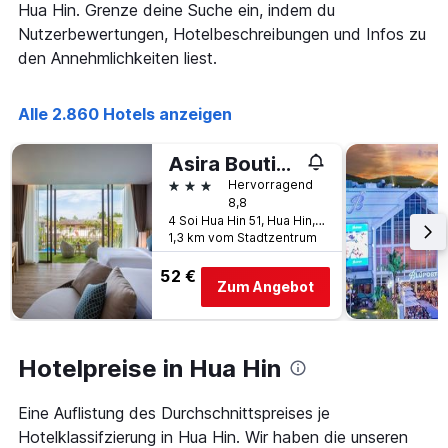
anzeigt
Hua Hin. Grenze deine Suche ein, indem du
Das
Nutzerbewertungen, Hotelbeschreibungen und Infos zu
Diagramm
den Annehmlichkeiten liest.
hat
1
Y-
Alle 2.860 Hotels anzeigen
Achse,
die
den
Asira Boutique Huahin Hotel
durchschnittlichen
3 Sterne
Hervorragend
Zimmerpreis
8,8
anzeigt
4 Soi Hua Hin 51, Hua Hin, Thailand
1,3 km vom Stadtzentrum
52 €
Zum Angebot
Hotelpreise in Hua Hin
Eine Auflistung des Durchschnittspreises je
Hotelklassifzierung in Hua Hin. Wir haben die unseren