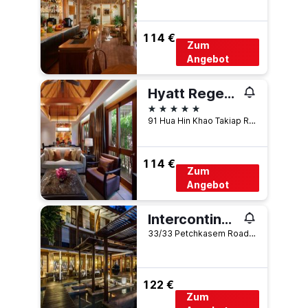
114 €
Zum
Angebot
Hyatt Regency Hua Hin
5 Sterne
91 Hua Hin Khao Takiap Road, Hua Hin, Thailand
114 €
Zum
Angebot
Intercontinental Hotels Hua Hin Resort By IHG
33/33 Petchkasem Road, Hua Hin, Thailand
122 €
Zum