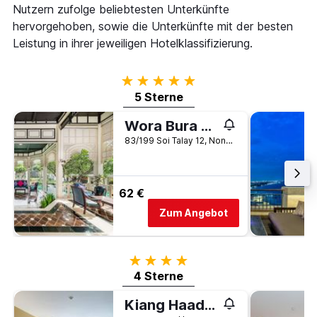
Nutzern zufolge beliebtesten Unterkünfte
hervorgehoben, sowie die Unterkünfte mit der besten
Leistung in ihrer jeweiligen Hotelklassifizierung.
5 Sterne
5 Sterne
Wora Bura Hua Hin Resort And Spa
83/199 Soi Talay 12, Nonggare-Khao, Hua Hin, Thailand
62 €
Zum Angebot
4 Sterne
4 Sterne
Kiang Haad Beach Hua Hin