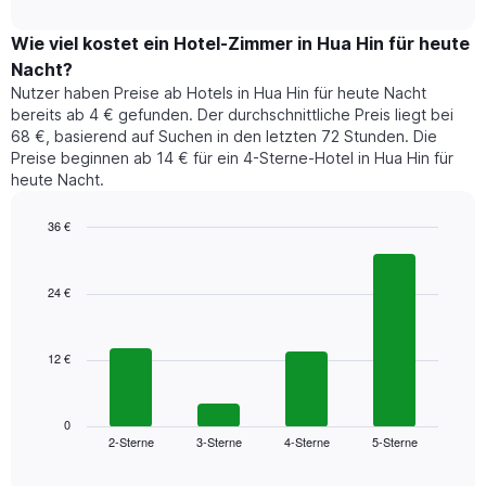
Das
interactive
Doppelzimmers
zeigt
chart
Diagramm
in
den
Wie viel kostet ein Hotel-Zimmer in Hua Hin für heute
hat
den
durchschnittlichen
1
Nacht?
letzten
Preis
Y-
Nutzer haben Preise ab Hotels in Hua Hin für heute Nacht
3
eines
Achse,
bereits ab 4 € gefunden. Der durchschnittliche Preis liegt bei
Tagen
Zimmers
die
anzeigt.
68 €, basierend auf Suchen in den letzten 72 Stunden. Die
für
den
Preise beginnen ab 14 € für ein 4-Sterne-Hotel in Hua Hin für
den
durchschnittlichen
heute Nacht.
jeweiligen
Zimmerpreis
Wochentag.
anzeigt.
Das
36 €
Diagramm
Bar
Chart
hat
graphic.
chart
1
with
24 €
4
X-
bars.
Achse,
die
12 €
Das
die
folgende
Wochentage
Diagramm
anzeigt.
zeigt
0
Das
2-Sterne
3-Sterne
4-Sterne
5-Sterne
den
End
Diagramm
of
durchschnittlichen
hat
interactive
Zimmerpreis,
chart