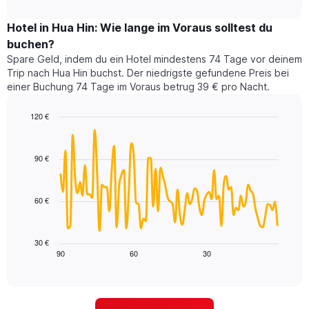
durchschnittlichen
nach
interactive
Zimmerpreis
chart
Sternen
für
Hotel in Hua Hin: Wie lange im Voraus solltest du
anzeigt
dieses
buchen?
Das
Wochenende
Diagramm
Spare Geld, indem du ein Hotel mindestens 74 Tage vor deinem
in
hat
Trip nach Hua Hin buchst. Der niedrigste gefundene Preis bei
den
1
einer Buchung 74 Tage im Voraus betrug 39 € pro Nacht.
letzten
Y-
3
Achse,
120 €
Tagen,
die
aggregiert
Line
Chart
den
graphic.
chart
nach
durchschnittlichen
with
Sternebewertung.
90 €
Zimmerpreis
90
Das
für
data
Diagramm
points.
heute
hat
60 €
Nacht
1
Das
in
X-
folgende
den
Achse,
Diagramm
letzten
30 €
die
zeigt,
3
90
60
30
End
die
of
wie
Tagen
interactive
Hotelkategorien
sich
anzeigt.
chart
nach
der
Sternen
Preis