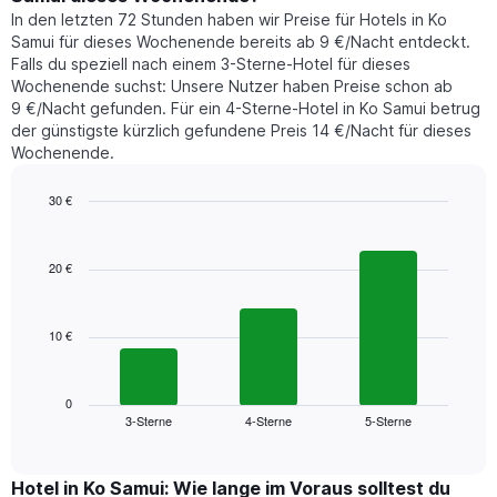
heute
die
In den letzten 72 Stunden haben wir Preise für Hotels in Ko
Nacht
den
Samui für dieses Wochenende bereits ab 9 €/Nacht entdeckt.
in
durchschnittlichen
Falls du speziell nach einem 3-Sterne-Hotel für dieses
den
Zimmerpreis
Wochenende suchst: Unsere Nutzer haben Preise schon ab
letzten
anzeigt.
9 €/Nacht gefunden. Für ein 4-Sterne-Hotel in Ko Samui betrug
3
der günstigste kürzlich gefundene Preis 14 €/Nacht für dieses
Tagen
Wochenende.
gefunden
wurde,
aggregiert
30 €
nach
Bar
Chart
Sternebewertung.
graphic.
chart
with
Das
20 €
3
Diagramm
bars.
hat
1
10 €
Das
X-
folgende
Achse,
Diagramm
die
zeigt
0
die
3-Sterne
4-Sterne
5-Sterne
den
End
Hotelkategorien
of
durchschnittlichen
nach
interactive
Zimmerpreis
chart
Sternen
für
Hotel in Ko Samui: Wie lange im Voraus solltest du
anzeigt