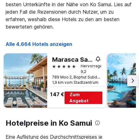
Diagramm
besten Unterkünfte in der Nähe von Ko Samui. Lies auf
hat
jeden Fall die Rezensionen durch Nutzer, um zu
1
erfahren, weshalb diese Hotels zu den am besten
Y-
bewerteten gehören.
Achse,
die
den
Alle 4.664 Hotels anzeigen
durchschnittlichen
Zimmerpreis
anzeigt
Marasca Samui - Small Luxury Hotels of the World
5 Sterne
Hervorragend
9,2
789 Moo 2, Bophut Subdistrict, Ko Samui, Thailand
1,9 km vom Stadtzentrum
147 €
Zum
Angebot
Hotelpreise in Ko Samui
Eine Auflistung des Durchschnittspreises je