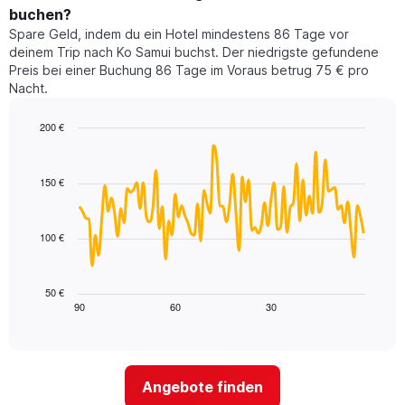
dieses
buchen?
Das
Wochenende
Diagramm
Spare Geld, indem du ein Hotel mindestens 86 Tage vor
in
hat
deinem Trip nach Ko Samui buchst. Der niedrigste gefundene
den
1
Preis bei einer Buchung 86 Tage im Voraus betrug 75 € pro
letzten
Y-
Nacht.
3
Achse,
Tagen,
die
200 €
aggregiert
den
nach
Line
Chart
durchschnittlichen
graphic.
chart
Sternebewertung.
Zimmerpreis
with
Das
150 €
für
90
Diagramm
heute
data
hat
points.
Nacht
1
in
100 €
X-
Das
den
Achse,
folgende
letzten
die
Diagramm
3
50 €
die
zeigt,
Tagen
90
60
30
End
Hotelkategorien
of
wie
anzeigt.
interactive
nach
sich
chart
Sternen
der
anzeigt
Preis
Das
Angebote finden
für
Diagramm