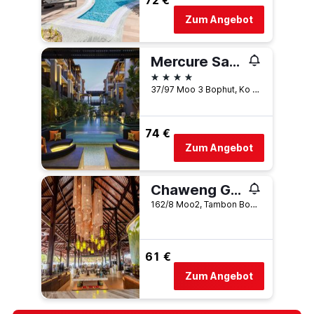
72 €
Zum Angebot
Mercure Samui Chaweng Tana
4 Sterne
37/97 Moo 3 Bophut, Ko Samui, Thailand
74 €
Zum Angebot
Chaweng Garden Beach Resort
162/8 Moo2, Tambon Bophut, Ko Samui, Thailand
61 €
Zum Angebot