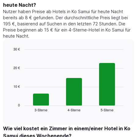
den
durchschnittlichen
1
heute Nacht?
letzten
Preis
Y-
Nutzer haben Preise ab Hotels in Ko Samui für heute Nacht
3
eines
Achse,
bereits ab 8 € gefunden. Der durchschnittliche Preis liegt bei
Tagen
Zimmers
die
anzeigt.
195 €, basierend auf Suchen in den letzten 72 Stunden. Die
für
den
Preise beginnen ab 15 € für ein 4-Sterne-Hotel in Ko Samui für
den
durchschnittlichen
heute Nacht.
jeweiligen
Zimmerpreis
Wochentag.
anzeigt.
Das
30 €
Diagramm
Bar
Chart
hat
graphic.
chart
1
with
20 €
3
X-
bars.
Achse,
die
10 €
Das
die
folgende
Wochentage
Diagramm
anzeigt.
zeigt
0
Das
3-Sterne
4-Sterne
5-Sterne
den
End
Diagramm
of
durchschnittlichen
hat
interactive
Zimmerpreis,
chart
1
der
Wie viel kostet ein Zimmer in einem/einer Hotel in Ko
Y-
für
Achse,
Samui dieses Wochenende?