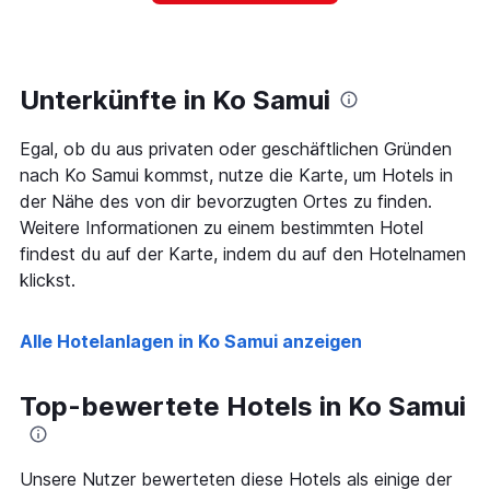
ein
hat
Zimmer
1
ändert,
Y-
je
Achse,
näher
Unterkünfte in Ko Samui
die
das
den
Aufenthaltsdatum
durchschnittlichen
Egal, ob du aus privaten oder geschäftlichen Gründen
rückt.
Zimmerpreis
Das
nach Ko Samui kommst, nutze die Karte, um Hotels in
an
Diagramm
der Nähe des von dir bevorzugten Ortes zu finden.
diesem
hat
Wochenende
Weitere Informationen zu einem bestimmten Hotel
1
anzeigt,
findest du auf der Karte, indem du auf den Hotelnamen
X-
der
Achse,
klickst.
in
die
den
die
letzten
Anzahl
Alle Hotelanlagen in Ko Samui anzeigen
3
der
Tagen
Tage
gefunden
vor
Top-bewertete Hotels in Ko Samui
wurde.
dem
Aufenthalt
anzeigt
Unsere Nutzer bewerteten diese Hotels als einige der
Das