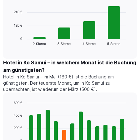
Bar
Chart
graphic.
chart
240 €
with
4
120 €
bars.
Das
0
folgende
2-Sterne
3-Sterne
4-Sterne
5-Sterne
End
of
Diagramm
interactive
zeigt
chart
den
Hotel in Ko Samui – in welchem Monat ist die Buchung
durchschnittlichen
am günstigsten?
Preis
Hotel in Ko Samui – im Mai (180 €) ist die Buchung am
für
günstigsten. Der teuerste Monat, um in Ko Samui zu
ein
übernachten, ist wiederum der März (500 €).
Doppelzimmer
der
letzten
600 €
3
Bar
Chart
Tage,
graphic.
chart
400 €
with
aggregiert
12
nach
200 €
bars.
Sternebewertung.
Das