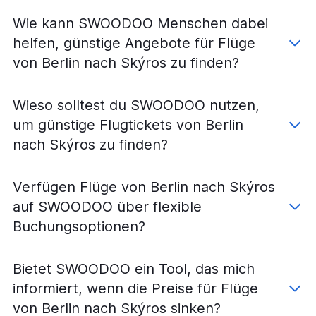
Flüge von Karlsruhe nach Athen
Wie kann SWOODOO Menschen dabei
Flüge von Memmingen nach Athen
helfen, günstige Angebote für Flüge
Flüge von Münster nach Athen
von Berlin nach Skýros zu finden?
Flüge von Dresden nach Athen
Flüge von Düsseldorf nach Skýros
Wieso solltest du SWOODOO nutzen,
Flüge von Friedrichshafen nach Athen
um günstige Flugtickets von Berlin
Flüge von Frankfurt am Main nach Skýros
nach Skýros zu finden?
Flüge von Erfurt nach Athen
Flüge von Paderborn nach Athen
Verfügen Flüge von Berlin nach Skýros
Flüge von München nach Skýros
auf SWOODOO über flexible
Flüge von Kassel nach Athen
Buchungsoptionen?
Flüge von Saarbrücken nach Athen
Bietet SWOODOO ein Tool, das mich
informiert, wenn die Preise für Flüge
von Berlin nach Skýros sinken?