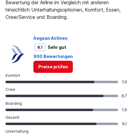
Bewertung der Airline im Vergleich mit anderen
values.
Range:
hinsichtlich Unterhaltungsoptionen, Komfort, Essen,
0
Crew/Service und Boarding.
to
100.
Aegean Airlines
Sehr gut
8,1
900 Bewertungen
Preise prüfen
Komfort
7,9
Crew
8,7
Boarding
7,8
Gesamt
8,1
Unterhaltung