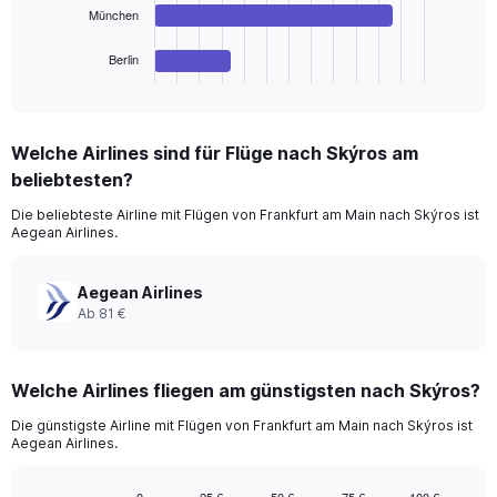
chart
München
has
1
Berlin
X
End
of
axis
interactive
displaying
chart
categories.
Welche Airlines sind für Flüge nach Skýros am
Range:
beliebtesten?
4
categories.
Die beliebteste Airline mit Flügen von Frankfurt am Main nach Skýros ist
The
Aegean Airlines.
chart
has
1
Aegean Airlines
Y
Ab 81 €
axis
displaying
values.
Welche Airlines fliegen am günstigsten nach Skýros?
Range:
0
Die günstigste Airline mit Flügen von Frankfurt am Main nach Skýros ist
to
Aegean Airlines.
2880.
0
25 €
50 €
75 €
100 €