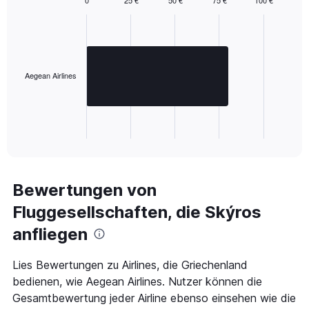
Bar
Chart
graphic.
chart
with
1
bar.
Aegean Airlines
The
chart
has
1
X
End
of
axis
interactive
displaying
chart
categories.
Range:
Bewertungen von
1
Fluggesellschaften, die Skýros
categories.
The
anfliegen
chart
has
1
Lies Bewertungen zu Airlines, die Griechenland
Y
bedienen, wie Aegean Airlines. Nutzer können die
axis
Gesamtbewertung jeder Airline ebenso einsehen wie die
displaying