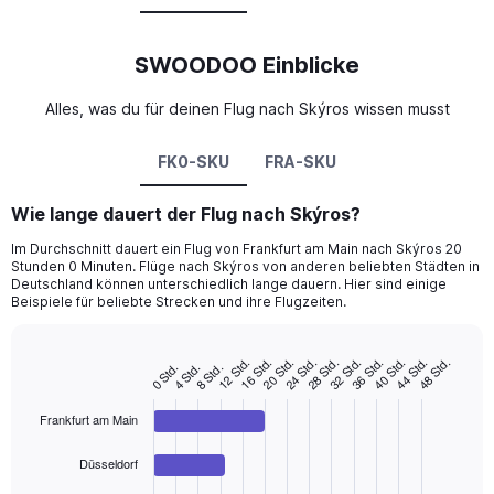
SWOODOO Einblicke
Alles, was du für deinen Flug nach Skýros wissen musst
FK0-SKU
FRA-SKU
Wie lange dauert der Flug nach Skýros?
Im Durchschnitt dauert ein Flug von Frankfurt am Main nach Skýros 20
Stunden 0 Minuten. Flüge nach Skýros von anderen beliebten Städten in
Deutschland können unterschiedlich lange dauern. Hier sind einige
Beispiele für beliebte Strecken und ihre Flugzeiten.
20 Std.
32 Std.
44 Std.
16 Std.
28 Std.
40 Std.
12 Std.
24 Std.
36 Std.
48 Std.
8 Std.
4 Std.
0 Std.
Bar
Chart
graphic.
chart
with
Frankfurt am Main
4
bars.
Düsseldorf
The