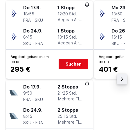
Do 17.9.
1 Stopp
Mo 23.11
18:55
12:20 Std.
18:50
-
Aegean Airlines
-
FRA
SKU
FRA
SK
Do 24.9.
1 Stopp
Do 26.11
8:45
10:15 Std.
16:15
-
Aegean Airlines
-
SKU
FRA
SKU
FR
Angebot gefunden am
Angebot gefunde
03.08.
03.08.
Suchen
295 €
401 €
Do 17.9.
2 Stopps
9:50
21:25 Std.
-
Mehrere Fluglinien
FRA
SKU
Do 24.9.
2 Stopps
8:45
25:15 Std.
-
Mehrere Fluglinien
SKU
FRA