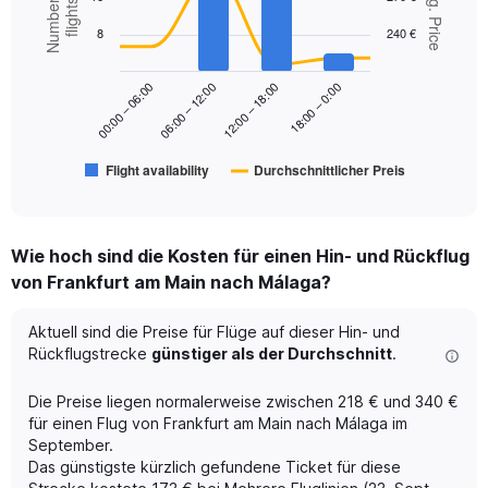
Number of
Avg. Price
chart
flights
Range:
with
8
240 €
2
0
data
to
series.
450.
18:00 – 0:00
00:00 – 06:00
06:00 – 12:00
12:00 – 18:00
The
chart
has
Flight availability
Durchschnittlicher Preis
1
End
of
X
interactive
axis
chart
displaying
Wie hoch sind die Kosten für einen Hin- und Rückflug
categories.
Range:
von Frankfurt am Main nach Málaga?
6
categories.
Aktuell sind die Preise für Flüge auf dieser Hin- und
The
Rückflugstrecke
günstiger als der Durchschnitt
.
chart
has
Die Preise liegen normalerweise zwischen 218 € und 340 €
2
Y
für einen Flug von Frankfurt am Main nach Málaga im
axes
September.
displaying
Das günstigste kürzlich gefundene Ticket für diese
Avg.