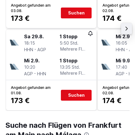
Angebot gefunden am
Angebot gefunde
03.08.
02.08.
Suchen
173 €
174 €
Sa 29.8.
1 Stopp
Mi 2.9.
18:15
5:50 Std.
16:05
-
Mehrere Fluglinien
-
HHN
AGP
HHN
AG
Mi 2.9.
1 Stopp
Mi 9.9.
10:20
13:35 Std.
17:40
-
Mehrere Fluglinien
-
AGP
HHN
AGP
HH
Angebot gefunden am
Angebot gefunde
01.08.
02.08.
Suchen
173 €
174 €
Suche nach Flügen von Frankfurt
am Main nach Málaga