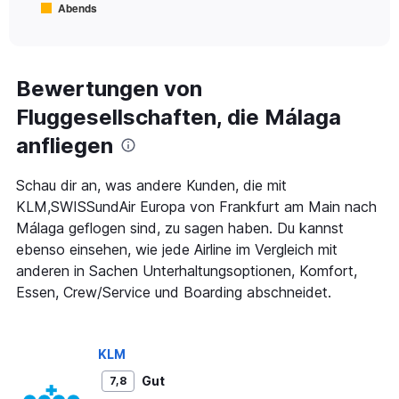
Abends
1
End
of
X
interactive
axis
chart
displaying
Alle
Bewertungen von
Zeiten
Fluggesellschaften, die Málaga
sind
Abflugzeiten..
anfliegen
Range:
7
categories.
Schau dir an, was andere Kunden, die mit
The
KLM,SWISSundAir Europa von Frankfurt am Main nach
chart
Málaga geflogen sind, zu sagen haben. Du kannst
has
ebenso einsehen, wie jede Airline im Vergleich mit
1
Y
anderen in Sachen Unterhaltungsoptionen, Komfort,
axis
Essen, Crew/Service und Boarding abschneidet.
displaying
values.
Range:
0
KLM
to
Gut
7,8
360.