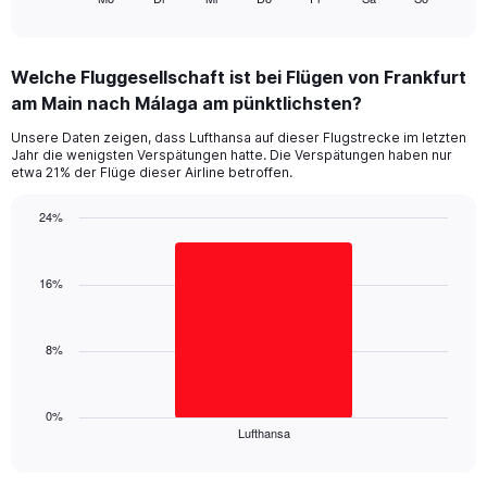
X
of
axis
interactive
displaying
chart
categories.
Welche Fluggesellschaft ist bei Flügen von Frankfurt
Range:
am Main nach Málaga am pünktlichsten?
7
categories.
Unsere Daten zeigen, dass Lufthansa auf dieser Flugstrecke im letzten
The
Jahr die wenigsten Verspätungen hatte. Die Verspätungen haben nur
chart
etwa 21% der Flüge dieser Airline betroffen.
has
1
24%
Y
Bar
Chart
axis
graphic.
chart
displaying
with
16%
values.
1
Range:
bar.
0
8%
to
The
36.
chart
has
1
0%
Lufthansa
X
End
of
axis
interactive
displaying
chart