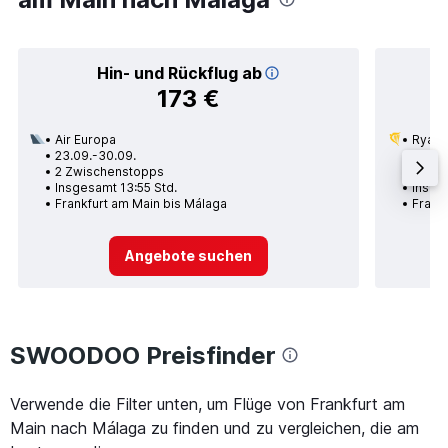
Hin- und Rückflug ab
173 €
Air Europa
Ryana
23.09.-30.09.
28.09
2 Zwischenstopps
Nons
Insgesamt 13:55 Std.
Insges
Frankfurt am Main bis Málaga
Frank
Angebote suchen
SWOODOO Preisfinder
Verwende die Filter unten, um Flüge von Frankfurt am
Main nach Málaga zu finden und zu vergleichen, die am