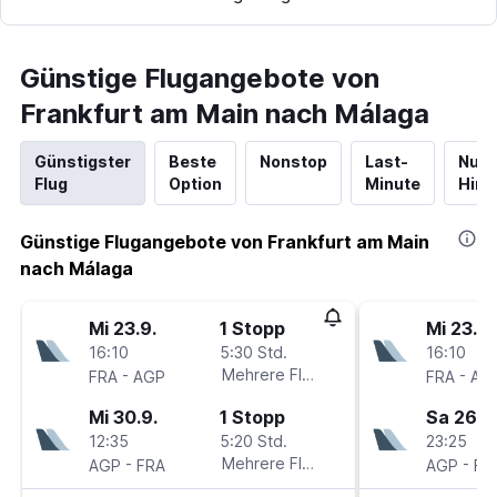
Günstige Flugangebote von
Frankfurt am Main nach Málaga
Günstigster
Beste
Nonstop
Last-
Nur
Flug
Option
Minute
Hinf
Günstige Flugangebote von Frankfurt am Main
nach Málaga
Mi 23.9.
1 Stopp
Mi 23.9.
16:10
5:30 Std.
16:10
-
Mehrere Fluglinien
-
FRA
AGP
FRA
AG
Mi 30.9.
1 Stopp
Sa 26.9
12:35
5:20 Std.
23:25
-
Mehrere Fluglinien
-
AGP
FRA
AGP
FR