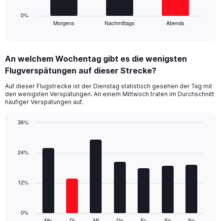
50.
has
1
0%
Morgens
Nachmittags
Abends
X
End
of
axis
interactive
displaying
chart
categories.
An welchem Wochentag gibt es die wenigsten
Range:
Flugverspätungen auf dieser Strecke?
3
categories.
Auf dieser Flugstrecke ist der Dienstag statistisch gesehen der Tag mit
The
den wenigsten Verspätungen. An einem Mittwoch traten im Durchschnitt
chart
häufiger Verspätungen auf.
has
1
36%
Y
Bar
Chart
axis
graphic.
chart
displaying
with
24%
values.
7
Range:
bars.
0
12%
to
The
30.
chart
has
1
0%
Mo
Di
Mi
Do
Fr
Sa
So
End