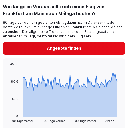
categories.
Wie lange im Voraus sollte ich einen Flug von
Range:
Frankfurt am Main nach Málaga buchen?
1
categories.
80 Tage vor deinem geplanten Abflugdatum ist im Durchschnitt der
The
beste Zeitpunkt, um günstige Flüge von Frankfurt am Main nach Málaga
chart
zu buchen. Der allgemeine Trend: Je näher dein Buchungsdatum am
has
Abreisedatum liegt, desto teurer wird dein Flug sein.
1
Y
Angebote finden
axis
displaying
values.
450 €
Range:
Chart
Chart
0
graphic.
with
to
91
300 €
24.
data
points.
150 €
The
chart
has
1
0
90 Tage vorher
60 Tage vorher
30 Tage vorher
Am se…
X
End
of
axis