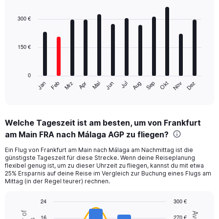
Bar
Chart
graphic.
chart
with
300 €
12
bars.
150 €
The
chart
has
0
1
Mrz
Jun
Sep
Dez
Jan
Apr
Jul
Okt
Feb
Mai
Aug
Nov
X
End
of
axis
interactive
displaying
chart
categories.
Welche Tageszeit ist am besten, um von Frankfurt
Range:
am Main FRA nach Málaga AGP zu fliegen?
12
categories.
Ein Flug von Frankfurt am Main nach Málaga am Nachmittag ist die
The
günstigste Tageszeit für diese Strecke. Wenn deine Reiseplanung
chart
flexibel genug ist, um zu dieser Uhrzeit zu fliegen, kannst du mit etwa
has
25% Ersparnis auf deine Reise im Vergleich zur Buchung eines Flugs am
1
Mittag (in der Regel teurer) rechnen.
Y
axis
24
300 €
displaying
Combination
Chart
values.
16
270 €
graphic.