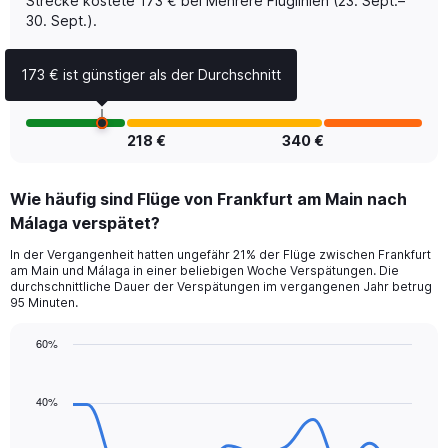
Strecke kostete 173 € bei Mehrere Fluglinien (23. Sept.–
Price
30. Sept.).
and
Number
of
173 € ist günstiger als der Durchschnitt
flights.
218 €
340 €
Wie häufig sind Flüge von Frankfurt am Main nach
Málaga verspätet?
In der Vergangenheit hatten ungefähr 21% der Flüge zwischen Frankfurt
am Main und Málaga in einer beliebigen Woche Verspätungen. Die
durchschnittliche Dauer der Verspätungen im vergangenen Jahr betrug
95 Minuten.
60%
Line
Chart
graphic.
chart
with
40%
14
data
points.