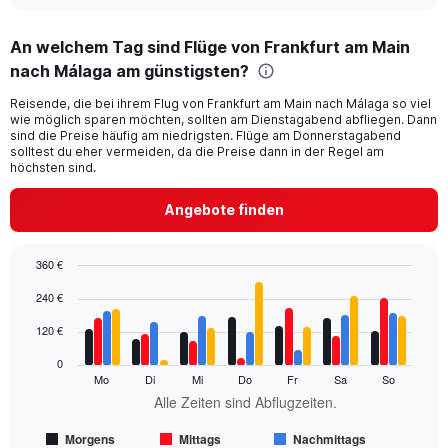
interactive
displaying
chart
categories.
An welchem Tag sind Flüge von Frankfurt am Main
Range:
nach Málaga am günstigsten?
91
categories.
Reisende, die bei ihrem Flug von Frankfurt am Main nach Málaga so viel
The
wie möglich sparen möchten, sollten am Dienstagabend abfliegen. Dann
chart
sind die Preise häufig am niedrigsten. Flüge am Donnerstagabend
has
solltest du eher vermeiden, da die Preise dann in der Regel am
1
höchsten sind.
Y
axis
Angebote finden
displaying
values.
Range:
360 €
0
Bar
Chart
240 €
to
graphic.
chart
450.
with
120 €
4
data
0
series.
Mo
Di
Mi
Do
Fr
Sa
So
Alle Zeiten sind Abflugzeiten.
The
chart
Morgens
Mittags
Nachmittags
has