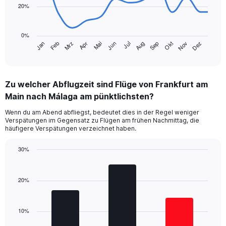
20%
The
chart
0%
has
Jan
Feb
Mrz
Apr
Mai
Jun
Jul
Aug
Sep
Okt
Nov
Dez
1
End
of
X
interactive
axis
chart
displaying
Zu welcher Abflugzeit sind Flüge von Frankfurt am
categories.
Range:
Main nach Málaga am pünktlichsten?
14
Wenn du am Abend abfliegst, bedeutet dies in der Regel weniger
categories.
Verspätungen im Gegensatz zu Flügen am frühen Nachmittag, die
The
häufigere Verspätungen verzeichnet haben.
chart
has
30%
1
Bar
Y
Chart
graphic.
chart
axis
with
20%
displaying
3
values.
bars.
Range:
0
10%
The
to
chart