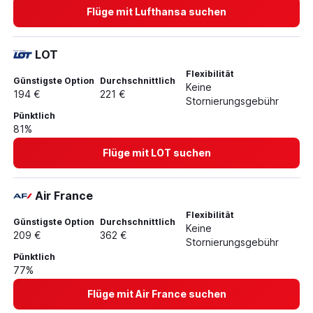
Flüge mit Lufthansa suchen
LOT
Flexibilität
Günstigste Option
Durchschnittlich
Keine
194 €
221 €
Stornierungsgebühr
Pünktlich
81%
Flüge mit LOT suchen
Air France
Flexibilität
Günstigste Option
Durchschnittlich
Keine
209 €
362 €
Stornierungsgebühr
Pünktlich
77%
Flüge mit Air France suchen