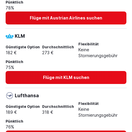
Pünktlich
Flüge von Frankfurt am Main nach Almería
78%
Flüge von Leipzig nach Granada
Flüge mit Austrian Airlines suchen
KLM
Flexibilität
Günstigste Option
Durchschnittlich
Keine
182 €
273 €
Stornierungsgebühr
Pünktlich
75%
Flüge mit KLM suchen
Lufthansa
Flexibilität
Günstigste Option
Durchschnittlich
Keine
189 €
318 €
Stornierungsgebühr
Pünktlich
76%