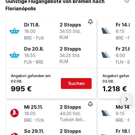
Günstige Flugangebote von Bremen nach
Florianópolis
Di 11.8.
2 Stopps
Fr 14.8.
18:00
34:55 Std.
6:15
-
KLM
-
BRE
FLN
BRE
FL
Do 20.8.
2 Stopps
Fr 21.8.
18:55
34:25 Std.
6:00
-
KLM
-
FLN
BRE
FLN
BR
Angebot gefunden am
Angebot gefunde
03.08.
03.08.
Suchen
995 €
1.218 €
Mi 25.11.
2 Stopps
Mo 14.9
18:05
44:20 Std.
6:15
-
Turkish Airlines
-
BRE
FLN
BRE
FL
So 29.11.
2 Stopps
Fr 18.9.