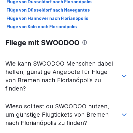
Flüge von Düsseldorf nach Florianópolis
Flüge von Düsseldorf nach Navegantes
Flüge von Hannover nach Florianópolis
Flüge von Köln nach Florianópolis
Flüge von München nach Navegantes
Fliege mit SWOODOO
Flüge von Frankfurt am Main nach Chapecó
Flüge von Bremen nach Navegantes
Flüge von Berlin nach Chapecó
Wie kann SWOODOO Menschen dabei
Flüge von München nach Chapecó
helfen, günstige Angebote für Flüge
Flüge von Berlin nach Navegantes
von Bremen nach Florianópolis zu
Flüge von Stuttgart nach Joinville
finden?
Flüge von München nach Joinville
Flüge von Düsseldorf nach Joinville
Wieso solltest du SWOODOO nutzen,
Flüge von Köln nach Joinville
um günstige Flugtickets von Bremen
Flüge von Dresden nach Florianópolis
nach Florianópolis zu finden?