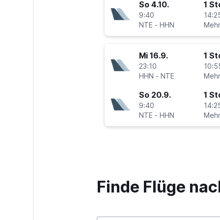
So 4.10.
1 S
9:40
14:2
NTE
-
HHN
Mi 16.9.
1 S
23:10
10:5
HHN
-
NTE
So 20.9.
1 S
9:40
14:2
NTE
-
HHN
Finde Flüge nac