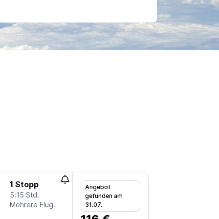
1 Stopp
So 20.9
Angebot
5:15 Std.
0:30
gefunden am
Mehrere Fluglinien
HHN
-
N
31.07.