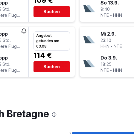
109 €
topp
So 13.9.
5 Std.
9:40
Suchen
Mehrere Fluglinien
NTE
-
HHN
topp
Mi 2.9.
Angebot
5 Std.
23:10
gefunden am
Mehrere Fluglinien
HHN
-
NTE
03.08.
114 €
topp
Do 3.9.
5 Std.
18:25
Suchen
Mehrere Fluglinien
NTE
-
HHN
h Bretagne