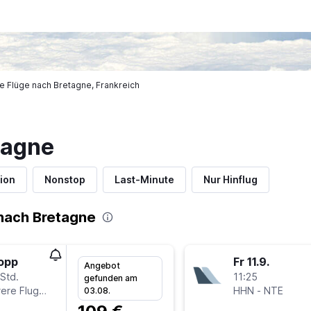
e Flüge nach Bretagne, Frankreich
tagne
ion
Nonstop
Last-Minute
Nur Hinflug
nach Bretagne
topp
Fr 11.9.
Angebot
Std.
11:25
gefunden am
Mehrere Fluglinien
HHN
-
NTE
03.08.