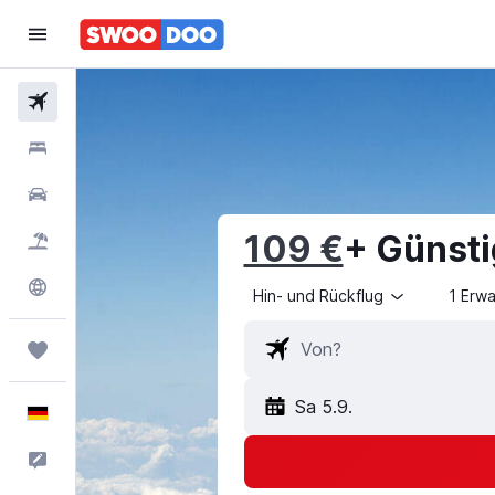
Flüge
Hotels
Mietwagen
109 €
+ Günsti
Pauschalreisen
Explore
Hin- und Rückflug
1 Erw
Trips
Sa 5.9.
Deutsch
Feedback