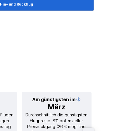
Hin- und Rückflug
Am günstigsten im
Durchschnittl
März
38
 Flügen
Durchschnittlich die günstigsten
Durchschnitt
agen.
Flugpreise. 8% potenzieller
Rückflug in
nstieg
Preisrückgang (26 € mögliche