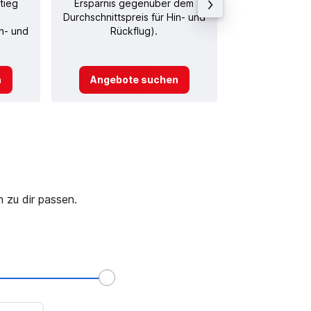
tieg
Ersparnis gegenüber dem
Durchschnittspreis für Hin- und
in- und
Rückflug).
n
Angebote suchen
Angebot
 zu dir passen.