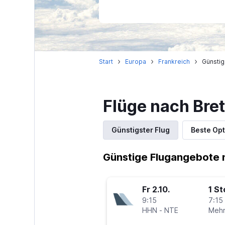
Start
Europa
Frankreich
Günstig
Flüge nach Bre
Günstigster Flug
Beste Opt
Günstige Flugangebote 
Fr 2.10.
1 S
9:15
7:15 
HHN
-
NTE