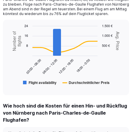
has
zu bleiben. Flüge nach Paris-Charles-de-Gaulle Flughafen von Nürnberg
1
am Abend sind in der Regel am teuersten. Bei einem Flug am am Mittag
Y
könntest du wiederum bis zu 76% auf dein Flugticket sparen.
axis
displaying
24
1.500 €
values.
Combination
Chart
Number of
Range:
Avg. Price
16
1.000 €
graphic.
chart
flights
0
with
to
8
500 €
2
360.
data
series.
18:00 – 0:00
00:00 – 06:00
06:00 – 12:00
12:00 – 18:00
The
chart
has
Flight availability
Durchschnittlicher Preis
1
End
of
X
interactive
axis
chart
displaying
Wie hoch sind die Kosten für einen Hin- und Rückflug
categories.
Range:
von Nürnberg nach Paris-Charles-de-Gaulle
6
Flughafen?
categories.
The