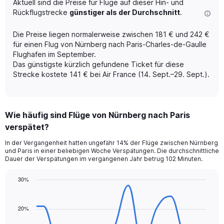
Aktuell sind die Preise für Flüge auf dieser Hin- und
chart
Rückflugstrecke
günstiger als der Durchschnitt
.
has
2
Y
Die Preise liegen normalerweise zwischen 181 € und 242 €
axes
für einen Flug von Nürnberg nach Paris-Charles-de-Gaulle
displaying
Flughafen im September.
Avg.
Das günstigste kürzlich gefundene Ticket für diese
Price
Strecke kostete 141 € bei Air France (14. Sept.–29. Sept.).
and
Number
of
flights.
Wie häufig sind Flüge von Nürnberg nach Paris
verspätet?
In der Vergangenheit hatten ungefähr 14% der Flüge zwischen Nürnberg
und Paris in einer beliebigen Woche Verspätungen. Die durchschnittliche
Dauer der Verspätungen im vergangenen Jahr betrug 102 Minuten.
30%
Line
Chart
graphic.
chart
with
20%
14
data