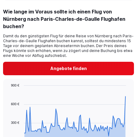
displaying
chart
categories.
Wie lange im Voraus sollte ich einen Flug von
Range:
Nürnberg nach Paris-Charles-de-Gaulle Flughafen
1
categories.
buchen?
The
chart
Damit du den günstigsten Flug für deine Reise von Nürnberg nach Paris-
Charles-de-Gaulle Flughafen buchen kannst, solltest du mindestens 15
has
Tage vor deinem geplanten Abreisetermin buchen. Der Preis deines
1
Flugs könnte sich erhöhen, wenn zu zögert und deine Buchung bis etwa
Y
eine Woche vor Abflug aufschiebst.
axis
displaying
Angebote finden
values.
Range:
0
900 €
to
Chart
Chart
15.
graphic.
with
91
600 €
data
points.
300 €
The
chart
has