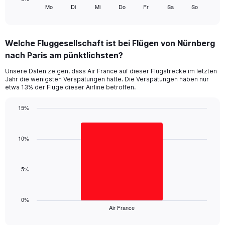
Mo
Di
Mi
Do
Fr
Sa
So
X
End
of
axis
interactive
displaying
chart
categories.
Welche Fluggesellschaft ist bei Flügen von Nürnberg
Range:
nach Paris am pünktlichsten?
7
categories.
Unsere Daten zeigen, dass Air France auf dieser Flugstrecke im letzten
The
Jahr die wenigsten Verspätungen hatte. Die Verspätungen haben nur
chart
etwa 13% der Flüge dieser Airline betroffen.
has
1
15%
Y
Bar
Chart
axis
graphic.
chart
displaying
with
10%
values.
1
Range:
bar.
0
5%
to
The
24.
chart
has
1
0%
Air France
X
End
of
axis
interactive