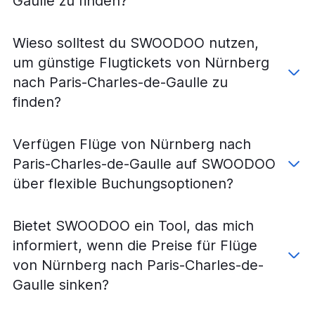
Gaulle zu finden?
Flüge von Dresden nach Beauvais Tille
Flüge von Köln nach Paris-Charles-de-Gaulle
Wieso solltest du SWOODOO nutzen,
Flüge von Köln nach Paris-Orly
um günstige Flugtickets von Nürnberg
Flüge von Köln nach Beauvais Tille
nach Paris-Charles-de-Gaulle zu
Flüge von Hannover nach Paris-Charles-de-Gaulle
finden?
Flüge von Münster nach Paris-Orly
Flüge von Münster nach Paris-Charles-de-Gaulle
Verfügen Flüge von Nürnberg nach
Flüge von Dortmund nach Paris-Charles-de-Gaulle
Paris-Charles-de-Gaulle auf SWOODOO
Flüge von Dortmund nach Beauvais Tille
über flexible Buchungsoptionen?
Flüge von Dortmund nach Paris-Orly
Flüge von Memmingen nach Paris-Charles-de-Gaulle
Bietet SWOODOO ein Tool, das mich
Flüge von Memmingen nach Beauvais Tille
informiert, wenn die Preise für Flüge
Flüge von Erfurt nach Paris-Charles-de-Gaulle
von Nürnberg nach Paris-Charles-de-
Gaulle sinken?