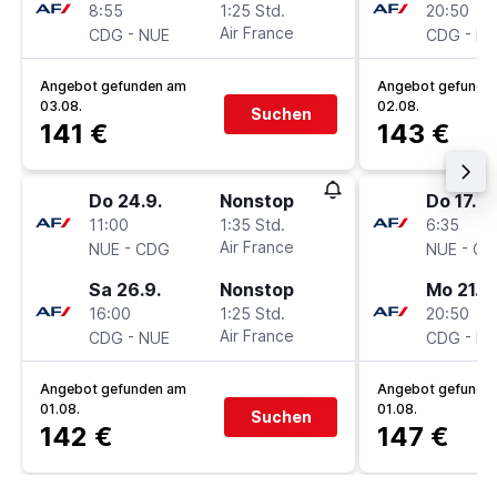
8:55
1:25 Std.
20:50
-
Air France
-
CDG
NUE
CDG
NU
Angebot gefunden am
Angebot gefunde
03.08.
02.08.
Suchen
141 €
143 €
Do 24.9.
Nonstop
Do 17.9.
11:00
1:35 Std.
6:35
-
Air France
-
NUE
CDG
NUE
CD
Sa 26.9.
Nonstop
Mo 21.9.
16:00
1:25 Std.
20:50
-
Air France
-
CDG
NUE
CDG
NU
Angebot gefunden am
Angebot gefunde
01.08.
01.08.
Suchen
142 €
147 €