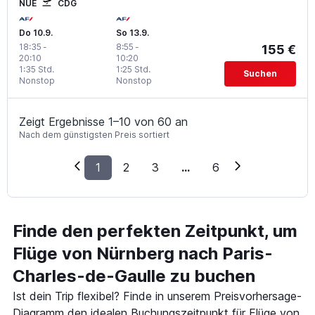
NUE
CDG
Do 10.9.
So 13.9.
18:35
-
8:55
-
155 €
20:10
10:20
1:35 Std.
1:25 Std.
Suchen
Nonstop
Nonstop
Zeigt Ergebnisse 1–10 von 60 an
Nach dem günstigsten Preis sortiert
1
2
3
...
6
Finde den perfekten Zeitpunkt, um
Flüge von Nürnberg nach Paris-
Charles-de-Gaulle zu buchen
Ist dein Trip flexibel? Finde in unserem Preisvorhersage-
Diagramm den idealen Buchungszeitpunkt für Flüge von