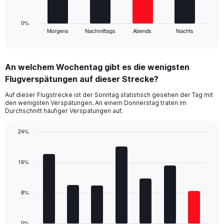
to
chart
30.
has
1
0%
Morgens
Nachmittags
Abends
Nachts
X
End
of
axis
interactive
displaying
chart
categories.
An welchem Wochentag gibt es die wenigsten
Range:
Flugverspätungen auf dieser Strecke?
4
categories.
Auf dieser Flugstrecke ist der Sonntag statistisch gesehen der Tag mit
The
den wenigsten Verspätungen. An einem Donnerstag traten im
chart
Durchschnitt häufiger Verspätungen auf.
has
1
24%
Y
Bar
Chart
axis
graphic.
chart
displaying
with
16%
values.
7
Range:
bars.
0
8%
to
The
24.
chart
has
1
0%