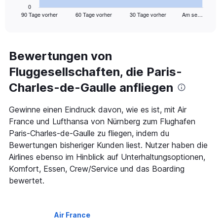
1
0
90 Tage vorher
60 Tage vorher
30 Tage vorher
Am se…
X
End
of
axis
interactive
displaying
chart
categories.
Range:
Bewertungen von
91
Fluggesellschaften, die Paris-
categories.
The
Charles-de-Gaulle anfliegen
chart
has
1
Gewinne einen Eindruck davon, wie es ist, mit Air
Y
France und Lufthansa von Nürnberg zum Flughafen
axis
Paris-Charles-de-Gaulle zu fliegen, indem du
displaying
Bewertungen bisheriger Kunden liest. Nutzer haben die
values.
Range:
Airlines ebenso im Hinblick auf Unterhaltungsoptionen,
0
Komfort, Essen, Crew/Service und das Boarding
to
bewertet.
900.
Air France