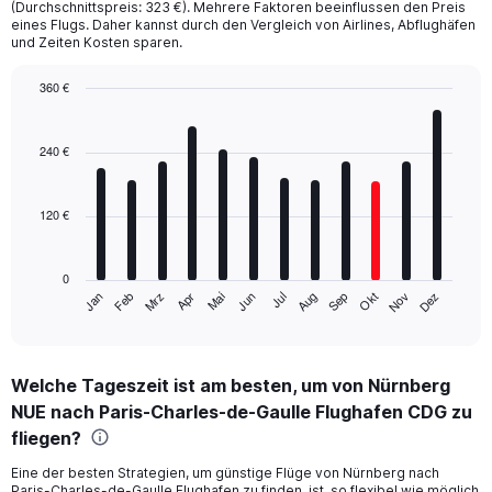
(Durchschnittspreis: 323 €). Mehrere Faktoren beeinflussen den Preis
eines Flugs. Daher kannst durch den Vergleich von Airlines, Abflughäfen
und Zeiten Kosten sparen.
360 €
Bar
Chart
graphic.
chart
with
240 €
12
bars.
120 €
The
chart
has
0
1
Mrz
Jun
Sep
Dez
Jan
Apr
Jul
Okt
Feb
Mai
Aug
Nov
X
End
of
axis
interactive
displaying
chart
categories.
Welche Tageszeit ist am besten, um von Nürnberg
Range:
NUE nach Paris-Charles-de-Gaulle Flughafen CDG zu
12
categories.
fliegen?
The
chart
Eine der besten Strategien, um günstige Flüge von Nürnberg nach
Paris-Charles-de-Gaulle Flughafen zu finden, ist, so flexibel wie möglich