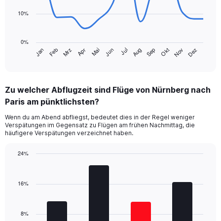
points.
10%
The
chart
0%
has
Jan
Feb
Mrz
Apr
Mai
Jun
Jul
Aug
Sep
Okt
Nov
Dez
1
End
of
X
interactive
axis
chart
displaying
Zu welcher Abflugzeit sind Flüge von Nürnberg nach
categories.
Range:
Paris am pünktlichsten?
14
Wenn du am Abend abfliegst, bedeutet dies in der Regel weniger
categories.
Verspätungen im Gegensatz zu Flügen am frühen Nachmittag, die
The
häufigere Verspätungen verzeichnet haben.
chart
has
24%
1
Bar
Y
Chart
graphic.
chart
axis
with
16%
displaying
4
values.
bars.
Range:
0
8%
The