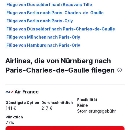
Flüge von Düsseldorf nach Beauvais Tille
Flüge von Berlin nach Paris-Charles-de-Gaulle
Flüge von Berlin nach Paris-Orly
Flüge von Düsseldorf nach Paris-Charles-de-Gaulle
Flüge von München nach Paris-Orly
Flüge von Hamburg nach Paris-Orly
Flüge von München nach Beauvais Tille
Airlines, die von Nürnberg nach
Flüge von Hamburg nach Beauvais Tille
Paris-Charles-de-Gaulle fliegen
Flüge von Berlin nach Beauvais Tille
Flüge von Frankfurt Hahn nach Beauvais Tille
Flüge von Frankfurt Hahn nach Paris-Orly
Air France
Flüge von Frankfurt Hahn nach Paris-Charles-de-Gaulle
Flexibilität
Flüge von Hannover nach Paris-Orly
Günstigste Option
Durchschnittlich
Keine
141 €
217 €
Flüge von Hannover nach Beauvais Tille
Stornierungsgebühr
Pünktlich
Flüge von Bremen nach Paris-Charles-de-Gaulle
77%
Flüge von Bremen nach Paris-Orly