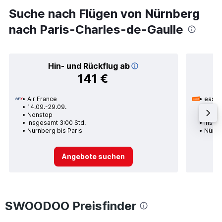
Suche nach Flügen von Nürnberg
nach Paris-Charles-de-Gaulle
Hin- und Rückflug ab
141 €
Air France
easyJ
14.09.-29.09.
30.11.
Nonstop
1 Zwi
Insgesamt 3:00 Std.
Insge
Nürnberg bis Paris
Nürnb
Angebote suchen
SWOODOO Preisfinder