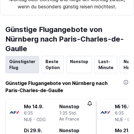
wenn du besonders günstig reisen möchtest.
Günstige Flugangebote von
Nürnberg nach Paris-Charles-de-
Gaulle
Günstigster
Beste
Nonstop
Last-
Nur
Flug
Option
Minute
Hinf
Günstige Flugangebote von Nürnberg nach
Paris-Charles-de-Gaulle
Mo 14.9.
Nonstop
Mi 16.9.
6:35
1:35 Std.
6:35
-
Air France
-
NUE
CDG
NUE
CD
Di 29.9.
Nonstop
Mo 21.9.