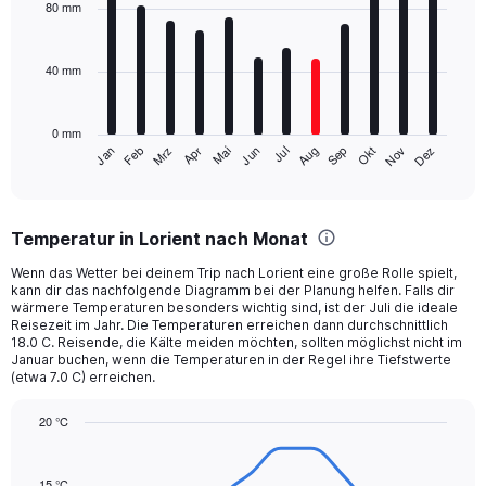
with
80 mm
12
bars.
40 mm
The
chart
has
0 mm
1
Mrz
Jun
Sep
Dez
Jan
Apr
Jul
Okt
Feb
Mai
Aug
Nov
X
End
of
axis
interactive
displaying
chart
categories.
Temperatur in Lorient nach Monat
Range:
12
Wenn das Wetter bei deinem Trip nach Lorient eine große Rolle spielt,
categories.
kann dir das nachfolgende Diagramm bei der Planung helfen. Falls dir
The
wärmere Temperaturen besonders wichtig sind, ist der Juli die ideale
chart
Reisezeit im Jahr. Die Temperaturen erreichen dann durchschnittlich
18.0 C. Reisende, die Kälte meiden möchten, sollten möglichst nicht im
has
Januar buchen, wenn die Temperaturen in der Regel ihre Tiefstwerte
1
(etwa 7.0 C) erreichen.
Y
axis
20 °C
displaying
Line
values.
Chart
graphic.
chart
Range:
with
15 °C