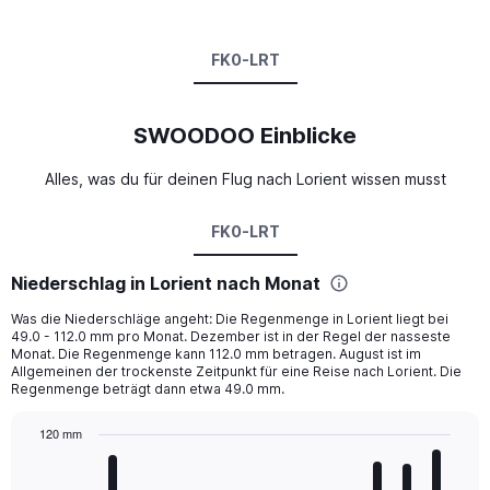
FK0-LRT
SWOODOO Einblicke
Alles, was du für deinen Flug nach Lorient wissen musst
FK0-LRT
Niederschlag in Lorient nach Monat
Was die Niederschläge angeht: Die Regenmenge in Lorient liegt bei
49.0 - 112.0 mm pro Monat. Dezember ist in der Regel der nasseste
Monat. Die Regenmenge kann 112.0 mm betragen. August ist im
Allgemeinen der trockenste Zeitpunkt für eine Reise nach Lorient. Die
Regenmenge beträgt dann etwa 49.0 mm.
120 mm
Bar
Chart
graphic.
chart