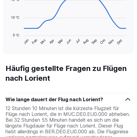
0
14
to
data
120.
points.
10 °C
The
chart
5 °C
has
Mrz
Jun
Sep
Dez
Jan
Apr
Jul
Okt
Feb
Mai
Aug
Nov
1
End
of
X
interactive
axis
chart
displaying
categories.
Häufig gestellte Fragen zu Flügen
Range:
nach Lorient
14
categories.
The
chart
Wie lange dauert der Flug nach Lorient?
has
1
12 Stunden 10 Minuten ist die kürzeste Flugzeit für
Y
Flüge nach Lorient, die in MUC.DE0.EU0.000 abheben.
axis
Bei 32 Stunden 55 Minuten handelt es sich um die
displaying
längste Flugdauer für Flüge nach Lorient. Dieser Flug
values.
hebt allerdings in BER.DE0.EU0.000 ab. Die Flugpreise
Range: