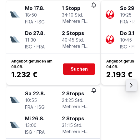
Mo 17.8.
1 Stopp
So 29.11
18:50
34:10 Std.
19:25
-
Mehrere Fluglinien
-
FRA
ISG
FRA
ISG
Do 27.8.
2 Stopps
Do 3.12.
11:30
40:45 Std.
10:45
-
Mehrere Fluglinien
-
ISG
FRA
ISG
FRA
Angebot gefunden am
Angebot gefunde
06.08.
04.08.
Suchen
1.232 €
2.193 €
Sa 22.8.
2 Stopps
10:55
24:25 Std.
-
Mehrere Fluglinien
FRA
ISG
Mi 26.8.
2 Stopps
13:00
31:15 Std.
-
Mehrere Fluglinien
ISG
FRA