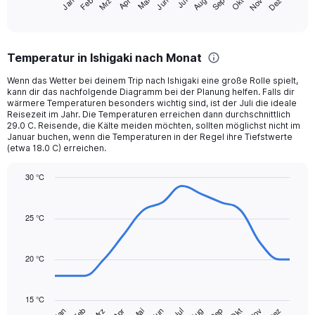
Mrz
Jun
Sep
Dez
Jan
Apr
Jul
Okt
Feb
Mai
Aug
Nov
X
End
of
axis
interactive
displaying
chart
categories.
Temperatur in Ishigaki nach Monat
Range:
12
Wenn das Wetter bei deinem Trip nach Ishigaki eine große Rolle spielt,
categories.
kann dir das nachfolgende Diagramm bei der Planung helfen. Falls dir
The
wärmere Temperaturen besonders wichtig sind, ist der Juli die ideale
chart
Reisezeit im Jahr. Die Temperaturen erreichen dann durchschnittlich
29.0 C. Reisende, die Kälte meiden möchten, sollten möglichst nicht im
has
Januar buchen, wenn die Temperaturen in der Regel ihre Tiefstwerte
1
(etwa 18.0 C) erreichen.
Y
axis
30 °C
displaying
Line
values.
Chart
graphic.
chart
Range:
with
25 °C
0
14
to
data
300.
points.
20 °C
The
chart
15 °C
has
Mrz
Jun
Sep
Dez
Jan
Apr
Jul
Okt
Feb
Mai
Aug
Nov