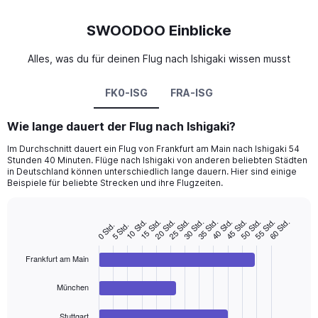
SWOODOO Einblicke
Alles, was du für deinen Flug nach Ishigaki wissen musst
FK0-ISG
FRA-ISG
Wie lange dauert der Flug nach Ishigaki?
Im Durchschnitt dauert ein Flug von Frankfurt am Main nach Ishigaki 54
Stunden 40 Minuten. Flüge nach Ishigaki von anderen beliebten Städten
in Deutschland können unterschiedlich lange dauern. Hier sind einige
Beispiele für beliebte Strecken und ihre Flugzeiten.
10 Std.
25 Std.
40 Std.
55 Std.
20 Std.
35 Std.
50 Std.
15 Std.
30 Std.
45 Std.
60 Std.
5 Std.
0 Std.
Bar
Chart
graphic.
chart
with
Frankfurt am Main
4
bars.
München
The
chart
Stuttgart