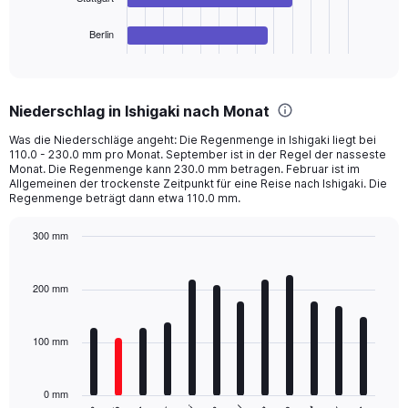
has
1
Berlin
X
End
of
axis
interactive
displaying
chart
categories.
Niederschlag in Ishigaki nach Monat
Range:
4
Was die Niederschläge angeht: Die Regenmenge in Ishigaki liegt bei
categories.
110.0 - 230.0 mm pro Monat. September ist in der Regel der nasseste
The
Monat. Die Regenmenge kann 230.0 mm betragen. Februar ist im
chart
Allgemeinen der trockenste Zeitpunkt für eine Reise nach Ishigaki. Die
Regenmenge beträgt dann etwa 110.0 mm.
has
1
Y
300 mm
axis
Bar
Chart
displaying
graphic.
chart
with
values.
200 mm
12
Range:
bars.
0
to
100 mm
The
3600.
chart
has
0 mm
1