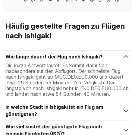
1
End
of
X
interactive
axis
chart
displaying
categories.
Häufig gestellte Fragen zu Flügen
Range:
nach Ishigaki
14
categories.
The
chart
Wie lange dauert der Flug nach Ishigaki?
has
1
Die kurze Antwort lautet: Es kommt darauf an,
Y
insbesondere auf den Abflugort. Der schnellste Flug
axis
nach Ishigaki geht ab MUC.DE0.EU0.000 und dauert
displaying
etwa 26 Stunden 55 Minuten. Zum Vergleich: Der
values.
längste von nach Ishigaki hebt in FK0.DE0.EU0.000 ab
Range:
und landet nach etwa 54 Stunden 40 Minuten.
15
to
In welche Stadt in Ishigaki ist ein Flug am
30.
günstigsten?
Wie viel kostet der günstigste Flug nach
Ishigaki Flughafen (ISG)?