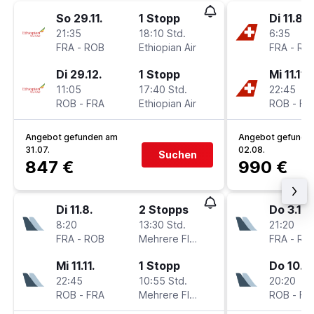
So 29.11.
1 Stopp
Di 11.8.
21:35
18:10 Std.
6:35
FRA
-
ROB
Ethiopian Air
FRA
-
RO
Di 29.12.
1 Stopp
Mi 11.11.
11:05
17:40 Std.
22:45
ROB
-
FRA
Ethiopian Air
ROB
-
FR
Angebot gefunden am
Angebot gefunde
31.07.
02.08.
Suchen
847 €
990 €
Di 11.8.
2 Stopps
Do 3.12.
8:20
13:30 Std.
21:20
FRA
-
ROB
Mehrere Fluglinien
FRA
-
RO
Mi 11.11.
1 Stopp
Do 10.12
22:45
10:55 Std.
20:20
ROB
-
FRA
Mehrere Fluglinien
ROB
-
FR