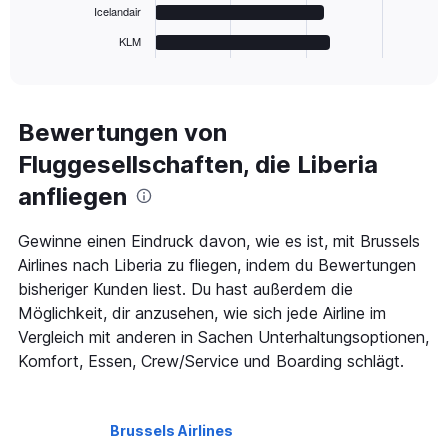
has
Icelandair
1
KLM
X
End
of
axis
interactive
displaying
chart
categories.
Range:
Bewertungen von
6
Fluggesellschaften, die Liberia
categories.
The
anfliegen
chart
has
1
Gewinne einen Eindruck davon, wie es ist, mit Brussels
Y
Airlines nach Liberia zu fliegen, indem du Bewertungen
axis
bisheriger Kunden liest. Du hast außerdem die
displaying
Möglichkeit, dir anzusehen, wie sich jede Airline im
values.
Range:
Vergleich mit anderen in Sachen Unterhaltungsoptionen,
0
Komfort, Essen, Crew/Service und Boarding schlägt.
to
600.
Brussels Airlines