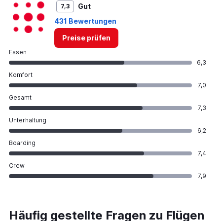
Gut
7,3
431 Bewertungen
Preise prüfen
Essen
6,3
Komfort
7,0
Gesamt
7,3
Unterhaltung
6,2
Boarding
7,4
Crew
7,9
Häufig gestellte Fragen zu Flügen