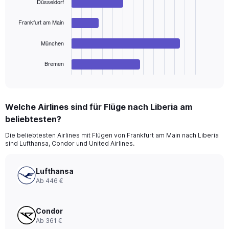
Düsseldorf
4
bars.
Frankfurt am Main
The
chart
München
has
1
Bremen
X
End
of
axis
interactive
displaying
chart
categories.
Welche Airlines sind für Flüge nach Liberia am
Range:
beliebtesten?
4
categories.
Die beliebtesten Airlines mit Flügen von Frankfurt am Main nach Liberia
The
sind Lufthansa, Condor und United Airlines.
chart
has
1
Lufthansa
Y
Ab 446 €
axis
displaying
values.
Condor
Range:
Ab 361 €
0