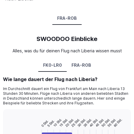
FRA-ROB
SWOODOO Einblicke
Alles, was du für deinen Flug nach Liberia wissen musst
FK0-LR0
FRA-ROB
Wie lange dauert der Flug nach Liberia?
Im Durchschnitt dauert ein Flug von Frankfurt am Main nach Liberia 13
Stunden 30 Minuten. Flüge nach Liberia von anderen beliebten Städten
in Deutschland können unterschiedlich lange dauern. Hier sind einige
Beispiele für beliebte Strecken und ihre Flugzeiten.
10 Std.
25 Std.
40 Std.
55 Std.
20 Std.
35 Std.
50 Std.
15 Std.
30 Std.
45 Std.
60 Std.
5 Std.
0 Std.
Bar
Chart
graphic.
chart
with