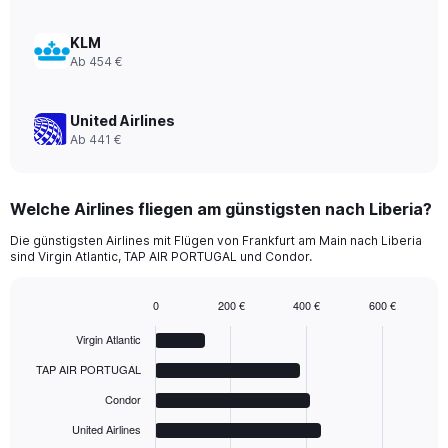
to
3600.
KLM
Ab 454 €
United Airlines
Ab 441 €
Welche Airlines fliegen am günstigsten nach Liberia?
Die günstigsten Airlines mit Flügen von Frankfurt am Main nach Liberia
sind Virgin Atlantic, TAP AIR PORTUGAL und Condor.
0
200 €
400 €
600 €
Bar
Chart
graphic.
chart
Virgin Atlantic
with
6
TAP AIR PORTUGAL
bars.
Condor
The
United Airlines
chart