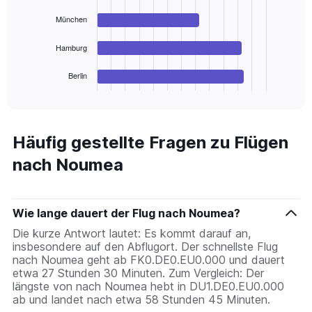
bars.
München
The
chart
Hamburg
has
1
Berlin
X
End
of
axis
interactive
displaying
chart
categories.
Range:
Häufig gestellte Fragen zu Flügen
4
nach Noumea
categories.
The
chart
has
Wie lange dauert der Flug nach Noumea?
1
Y
Die kurze Antwort lautet: Es kommt darauf an,
axis
insbesondere auf den Abflugort. Der schnellste Flug
displaying
nach Noumea geht ab FK0.DE0.EU0.000 und dauert
values.
etwa 27 Stunden 30 Minuten. Zum Vergleich: Der
Range:
längste von nach Noumea hebt in DU1.DE0.EU0.000
0
ab und landet nach etwa 58 Stunden 45 Minuten.
to