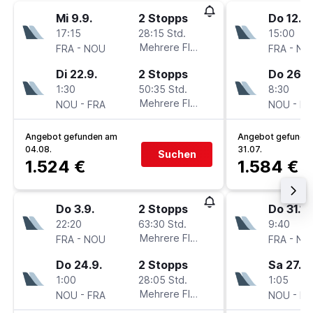
Mi 9.9.
2 Stopps
Do 12.11.
17:15
28:15 Std.
15:00
-
Mehrere Fluglinien
-
FRA
NOU
FRA
NO
Di 22.9.
2 Stopps
Do 26.11
1:30
50:35 Std.
8:30
-
Mehrere Fluglinien
-
NOU
FRA
NOU
FR
Angebot gefunden am
Angebot gefunde
04.08.
31.07.
Suchen
1.524 €
1.584 €
Do 3.9.
2 Stopps
Do 31.12
22:20
63:30 Std.
9:40
-
Mehrere Fluglinien
-
FRA
NOU
FRA
NO
Do 24.9.
2 Stopps
Sa 27.3.
1:00
28:05 Std.
1:05
-
Mehrere Fluglinien
-
NOU
FRA
NOU
FR