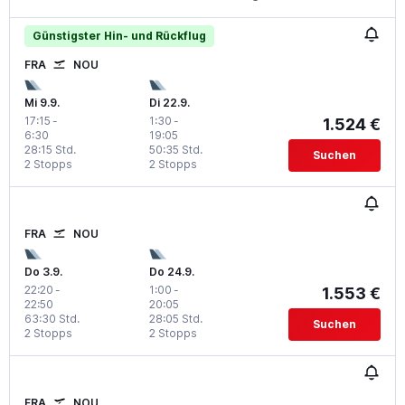
Günstigster Hin- und Rückflug
FRA
NOU
Mi 9.9.
Di 22.9.
17:15
-
1:30
-
1.524 €
6:30
19:05
28:15 Std.
50:35 Std.
Suchen
2 Stopps
2 Stopps
FRA
NOU
Do 3.9.
Do 24.9.
22:20
-
1:00
-
1.553 €
22:50
20:05
63:30 Std.
28:05 Std.
Suchen
2 Stopps
2 Stopps
FRA
NOU