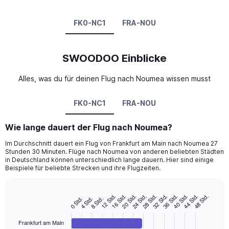
FK0-NC1
FRA-NOU
SWOODOO Einblicke
Alles, was du für deinen Flug nach Noumea wissen musst
FK0-NC1
FRA-NOU
Wie lange dauert der Flug nach Noumea?
Im Durchschnitt dauert ein Flug von Frankfurt am Main nach Noumea 27
Stunden 30 Minuten. Flüge nach Noumea von anderen beliebten Städten
in Deutschland können unterschiedlich lange dauern. Hier sind einige
Beispiele für beliebte Strecken und ihre Flugzeiten.
20 Std.
32 Std.
44 Std.
16 Std.
28 Std.
40 Std.
12 Std.
24 Std.
36 Std.
48 Std.
8 Std.
4 Std.
0 Std.
Bar
Chart
graphic.
chart
with
Frankfurt am Main
4