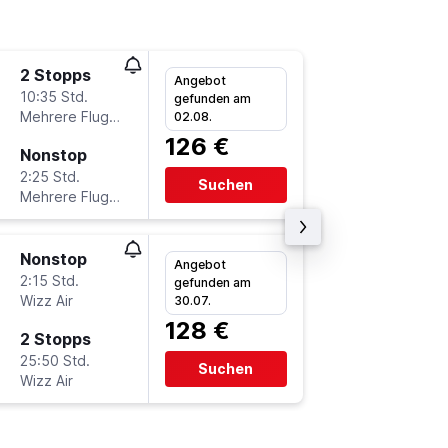
2 Stopps
Fr 18.9.
Angebot
10:35 Std.
18:15
gefunden am
Mehrere Fluglinien
DTM
-
T
02.08.
126 €
Nonstop
Mi 30.9
2:25 Std.
22:50
Suchen
Mehrere Fluglinien
TGD
-
D
Nonstop
Mi 9.9.
Angebot
2:15 Std.
9:00
gefunden am
Wizz Air
DTM
-
T
30.07.
128 €
2 Stopps
Mo 14.9
25:50 Std.
19:05
Suchen
Wizz Air
TGD
-
D