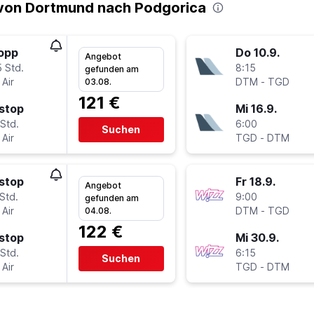
von Dortmund nach Podgorica
topp
Do 10.9.
Angebot
 Std.
8:15
gefunden am
Air
DTM
-
TGD
03.08.
121 €
stop
Mi 16.9.
Std.
6:00
Suchen
Air
TGD
-
DTM
stop
Fr 18.9.
Angebot
Std.
9:00
gefunden am
Air
DTM
-
TGD
04.08.
122 €
stop
Mi 30.9.
Std.
6:15
Suchen
Air
TGD
-
DTM