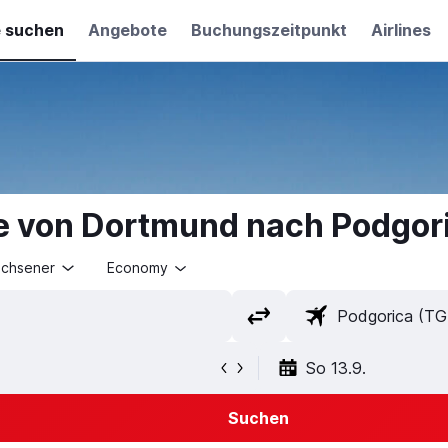
e suchen
Angebote
Buchungszeitpunkt
Airlines
e von Dortmund nach Podgor
achsener
Economy
So 13.9.
Suchen