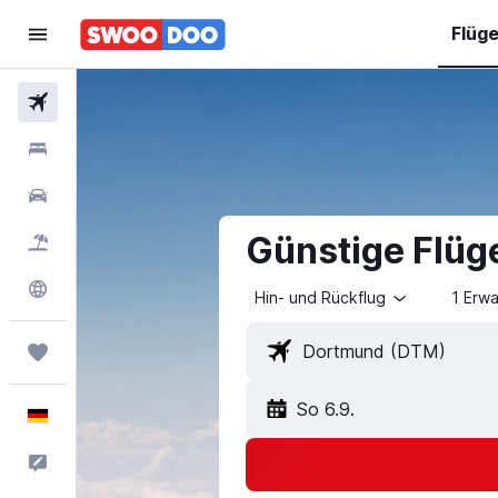
Flüg
Flüge
Hotels
Mietwagen
Günstige Flüg
Pauschalreisen
Explore
Hin- und Rückflug
1 Erw
Trips
So 6.9.
Deutsch
Feedback