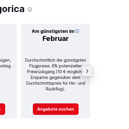
orica
Am günstigsten im
Durchschnitt
Februar
22
lügen,
Durchschnittlich die günstigsten
Durchschnitt
nstieg
Flugpreise. 6% potenzieller
Rückflug in
Preisrückgang (10 € mögliche
Ersparnis gegenüber dem
Durchschnittspreis für Hin- und
Rückflug).
n
Angebote suchen
Angebot