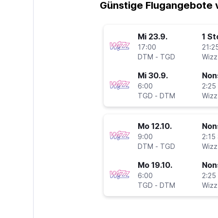
Günstige Flugangebote 
Mi 23.9.
1 S
17:00
21:25
DTM
-
TGD
Wizz 
Mi 30.9.
Non
6:00
2:25 
TGD
-
DTM
Wizz 
Mo 12.10.
Non
9:00
2:15 
DTM
-
TGD
Wizz 
Mo 19.10.
Non
6:00
2:25 
TGD
-
DTM
Wizz 