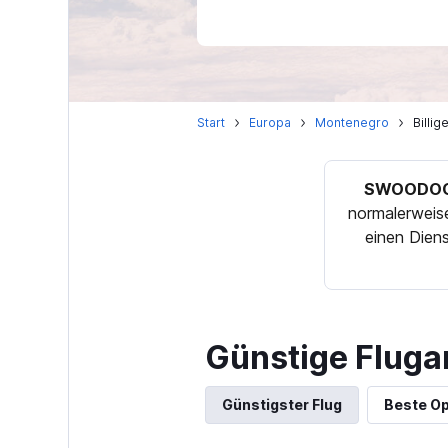
Start
Europa
Montenegro
Billi
SWOODOO 
normalerweise
einen Dien
Günstige Fluga
Günstigster Flug
Beste Op