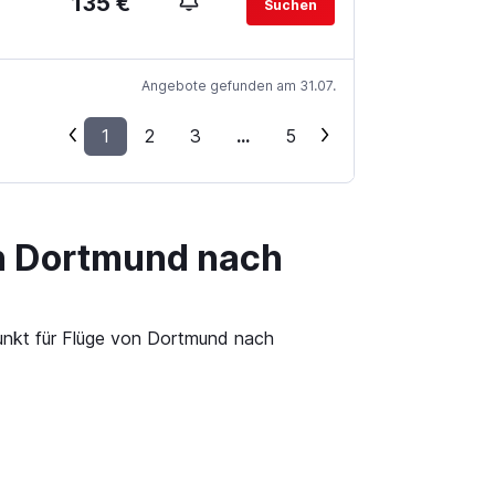
135 €
Suchen
Angebote gefunden am 31.07.
1
2
3
...
5
on Dortmund nach
punkt für Flüge von Dortmund nach