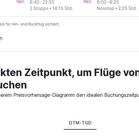
8:40
-
22:55
6:00
-
8:25
2 Stopps
14:15 Std.
Nonstop
2:25 Std.
 für Hin- und Rückflug sortiert.
n
ekten Zeitpunkt, um Flüge v
uchen
n unserem Preisvorhersage-Diagramm den idealen Buchungszeit
DTM-TGD