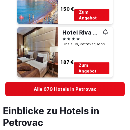
150 €
Zum
Angebot
Hotel Riva by Aycon
4 Sterne
Obala Bb, Petrovac, Montenegro
187 €
Zum
Angebot
Alle 679 Hotels in Petrovac
Einblicke zu Hotels in
Petrovac