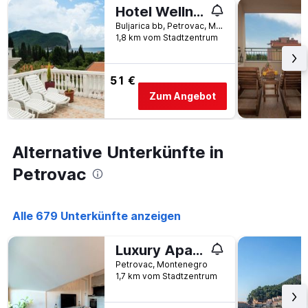
Achse,
Hotel Wellness & Spa Angelo Gabriel
die
Buljarica bb, Petrovac, Montenegro
den
1,8 km vom Stadtzentrum
durchschnittlichen
Zimmerpreis
anzeigt
51 €
Zum Angebot
Alternative Unterkünfte in
Petrovac
Alle 679 Unterkünfte anzeigen
Luxury Apartments Queen
Petrovac, Montenegro
1,7 km vom Stadtzentrum