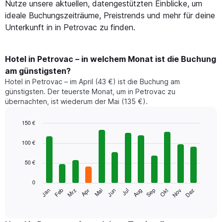
Nutze unsere aktuellen, datengestützten Einblicke, um
ideale Buchungszeiträume, Preistrends und mehr für deine
Unterkunft in in Petrovac zu finden.
Hotel in Petrovac – in welchem Monat ist die Buchung
am günstigsten?
Hotel in Petrovac – im April (43 €) ist die Buchung am
günstigsten. Der teuerste Monat, um in Petrovac zu
übernachten, ist wiederum der Mai (135 €).
150 €
Bar
Chart
graphic.
chart
100 €
with
12
50 €
bars.
0
Das
Jan
Feb
Mrz
Apr
Mai
Jun
Jul
Aug
Sep
Okt
Nov
Dez
folgende
End
of
Diagramm
interactive
zeigt
chart