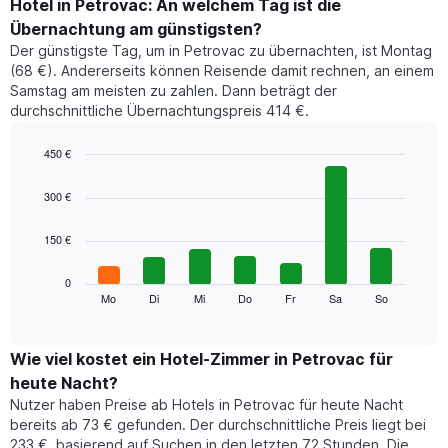
den
Hotel in Petrovac: An welchem Tag ist die
durchschnittlichen
Übernachtung am günstigsten?
Zimmerpreis
Der günstigste Tag, um in Petrovac zu übernachten, ist Montag
im
(68 €). Andererseits können Reisende damit rechnen, an einem
jeweiligen
Samstag am meisten zu zahlen. Dann beträgt der
Monat
durchschnittliche Übernachtungspreis 414 €.
an.
Das
Diagramm
450 €
hat
Bar
Chart
1
graphic.
chart
300 €
with
X-
7
Achse,
150 €
bars.
die
die
Das
0
Monate
folgende
Mo
Di
Mi
Do
Fr
Sa
So
End
anzeigt.
of
Diagramm
Das
interactive
zeigt
chart
Diagramm
den
Wie viel kostet ein Hotel-Zimmer in Petrovac für
hat
durchschnittlichen
1
heute Nacht?
Preis
Y-
Nutzer haben Preise ab Hotels in Petrovac für heute Nacht
eines
Achse,
bereits ab 73 € gefunden. Der durchschnittliche Preis liegt bei
Zimmers
die
233 €, basierend auf Suchen in den letzten 72 Stunden. Die