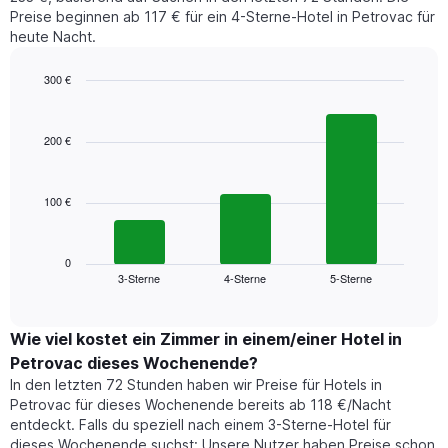
für
den
Preise beginnen ab 117 € für ein 4-Sterne-Hotel in Petrovac für
den
durchschnittlichen
heute Nacht.
jeweiligen
Zimmerpreis
Wochentag.
anzeigt.
Das
300 €
Diagramm
Bar
Chart
hat
graphic.
chart
1
with
200 €
3
X-
bars.
Achse,
die
100 €
Das
die
folgende
Wochentage
Diagramm
anzeigt.
zeigt
0
Das
3-Sterne
4-Sterne
5-Sterne
den
End
Diagramm
of
durchschnittlichen
hat
interactive
Zimmerpreis,
chart
1
der
Wie viel kostet ein Zimmer in einem/einer Hotel in
Y-
für
Achse,
Petrovac dieses Wochenende?
heute
die
In den letzten 72 Stunden haben wir Preise für Hotels in
Nacht
den
Petrovac für dieses Wochenende bereits ab 118 €/Nacht
in
durchschnittlichen
entdeckt. Falls du speziell nach einem 3-Sterne-Hotel für
den
Zimmerpreis
dieses Wochenende suchst: Unsere Nutzer haben Preise schon