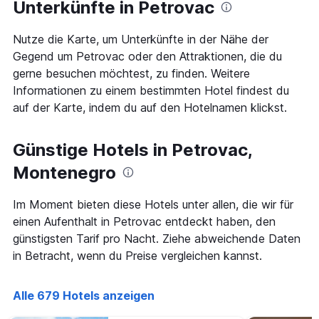
Unterkünfte in Petrovac
die
das
den
Aufenthaltsdatum
durchschnittlichen
Nutze die Karte, um Unterkünfte in der Nähe der
rückt.
Zimmerpreis
Das
Gegend um Petrovac oder den Attraktionen, die du
an
Diagramm
gerne besuchen möchtest, zu finden. Weitere
diesem
hat
Wochenende
Informationen zu einem bestimmten Hotel findest du
1
anzeigt,
auf der Karte, indem du auf den Hotelnamen klickst.
X-
der
Achse,
in
die
den
Günstige Hotels in Petrovac,
die
letzten
Anzahl
Montenegro
3
der
Tagen
Tage
gefunden
vor
Im Moment bieten diese Hotels unter allen, die wir für
wurde.
dem
einen Aufenthalt in Petrovac entdeckt haben, den
Aufenthalt
günstigsten Tarif pro Nacht. Ziehe abweichende Daten
anzeigt
in Betracht, wenn du Preise vergleichen kannst.
Das
Diagramm
hat
Alle 679 Hotels anzeigen
1
Y-