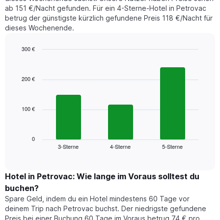
letzten
anzeigt.
ab 151 €/Nacht gefunden. Für ein 4-Sterne-Hotel in Petrovac
3
betrug der günstigste kürzlich gefundene Preis 118 €/Nacht für
Tagen
dieses Wochenende.
gefunden
wurde,
aggregiert
300 €
nach
Bar
Chart
Sternebewertung.
graphic.
chart
with
Das
200 €
3
Diagramm
bars.
hat
1
100 €
Das
X-
folgende
Achse,
Diagramm
die
zeigt
0
die
3-Sterne
4-Sterne
5-Sterne
den
End
Hotelkategorien
of
durchschnittlichen
nach
interactive
Zimmerpreis
chart
Sternen
für
Hotel in Petrovac: Wie lange im Voraus solltest du
anzeigt
dieses
buchen?
Das
Wochenende
Diagramm
Spare Geld, indem du ein Hotel mindestens 60 Tage vor
in
hat
deinem Trip nach Petrovac buchst. Der niedrigste gefundene
den
1
Preis bei einer Buchung 60 Tage im Voraus betrug 74 € pro