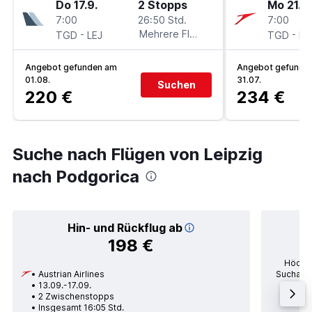
Do 17.9.
2 Stopps
Mo 21.9.
7:00
26:50 Std.
7:00
-
Mehrere Fluglinien
-
TGD
LEJ
TGD
LE
Angebot gefunden am
Angebot gefunde
01.08.
31.07.
Suchen
220 €
234 €
Suche nach Flügen von Leipzig
nach Podgorica
Hin- und Rückflug ab
198 €
Höchst
Austrian Airlines
Suchanfr
13.09.-17.09.
po
2 Zwischenstopps
Durc
Insgesamt 16:05 Std.