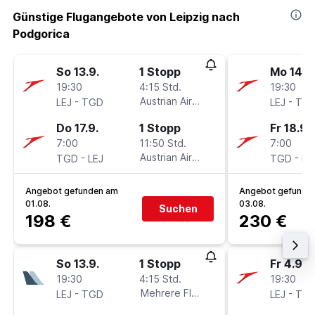
Günstige Flugangebote von Leipzig nach
Podgorica
So 13.9.
1 Stopp
Mo 14.9
19:30
4:15 Std.
19:30
-
Austrian Airlines
-
LEJ
TGD
LEJ
TG
Do 17.9.
1 Stopp
Fr 18.9.
7:00
11:50 Std.
7:00
-
Austrian Airlines
-
TGD
LEJ
TGD
LE
Angebot gefunden am
Angebot gefunde
01.08.
03.08.
Suchen
198 €
230 €
So 13.9.
1 Stopp
Fr 4.9.
19:30
4:15 Std.
19:30
-
Mehrere Fluglinien
-
LEJ
TGD
LEJ
TG