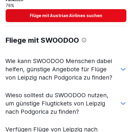
Flüge von Köln nach Tivat
78%
Flüge von Frankfurt Hahn nach Tivat
Flüge mit Austrian Airlines suchen
Flüge von Bremen nach Podgorica
Flüge von Weeze, Niederrhein nach Tivat
Flüge von Memmingen nach Tivat
Fliege mit SWOODOO
Flüge von Karlsruhe nach Podgorica
Flüge von Münster nach Podgorica
Flüge von Hannover nach Tivat
Wie kann SWOODOO Menschen dabei
Flüge von Dortmund nach Tivat
helfen, günstige Angebote für Flüge
Flüge von Bremen nach Tivat
von Leipzig nach Podgorica zu finden?
Flüge von Nürnberg nach Tivat
Flüge von Karlsruhe nach Tivat
Wieso solltest du SWOODOO nutzen,
Flüge von Paderborn nach Podgorica
um günstige Flugtickets von Leipzig
Flüge von Friedrichshafen nach Podgorica
nach Podgorica zu finden?
Flüge von Leipzig nach Tivat
Flüge von Dresden nach Tivat
Verfügen Flüge von Leipzig nach