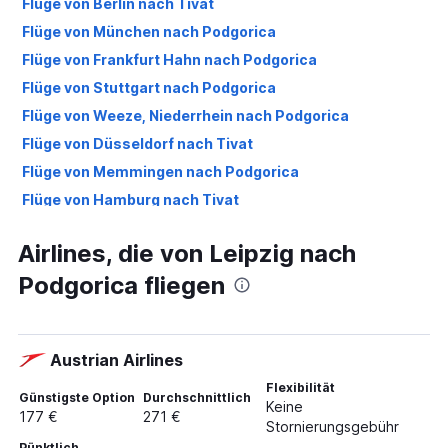
Flüge von Berlin nach Tivat
Flüge von München nach Podgorica
Flüge von Frankfurt Hahn nach Podgorica
Flüge von Stuttgart nach Podgorica
Flüge von Weeze, Niederrhein nach Podgorica
Flüge von Düsseldorf nach Tivat
Flüge von Memmingen nach Podgorica
Flüge von Hamburg nach Tivat
Flüge von Frankfurt am Main nach Tivat
Airlines, die von Leipzig nach
Flüge von Stuttgart nach Tivat
Podgorica fliegen
Flüge von Köln nach Podgorica
Flüge von Hamburg nach Podgorica
Flüge von München nach Tivat
Austrian Airlines
Flüge von Hannover nach Podgorica
Flexibilität
Flüge von Nürnberg nach Podgorica
Günstigste Option
Durchschnittlich
Keine
177 €
271 €
Flüge von Dortmund nach Podgorica
Stornierungsgebühr
Pünktlich